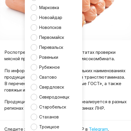
Марковка
Новоайдар
Новопсков
Первомайск
Перевальск
Роспотребнадзор сообщил о результатах проверки
Ровеньки
мясной продукции Великолукского мясокомбината.
Рубежное
По информации ведомства, в нескольких наименованиях
продукции была выявлена микробная трансглютаминаза.
Сватово
В перечень вошли «Сосиски молочные ГОСТ», а также
Свердловск
говяжьи и свиные сардельки.
Северодонецк
Продукция данного производителя реализуется в разных
Старобельск
регионах России, в том числе в магазинах ЛНР.
Стаханов
Троицкое
Cледите за главными новостями ЛНР в
Telegram
,