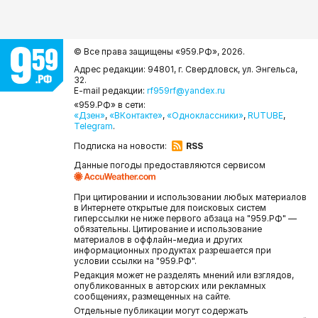
© Все права защищены «959.РФ»,
2026.
Адрес редакции: 94801, г. Свердловск, ул. Энгельса,
32.
E-mail редакции:
rf959rf@yandex.ru
«959.РФ» в сети:
«Дзен»
,
«ВКонтакте»
,
«Одноклассники»
,
RUTUBE
,
Telegram
.
Подписка на новости:
RSS
Данные погоды предоставляются сервисом
При цитировании и использовании любых материалов
в Интернете открытые для поисковых систем
гиперссылки не ниже первого абзаца на "959.РФ" —
обязательны. Цитирование и использование
материалов в оффлайн-медиа и других
информационных продуктах разрешается при
условии ссылки на "959.РФ".
Редакция может не разделять мнений или взглядов,
опубликованных в авторских или рекламных
сообщениях, размещенных на сайте.
Отдельные публикации могут содержать