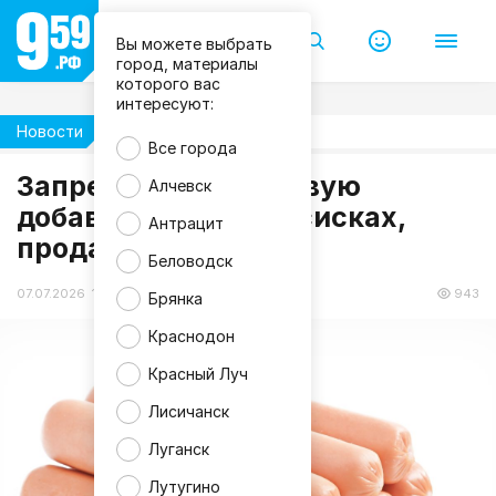
Вы можете выбрать
город, материалы
которого вас
интересуют:
Новости
Здоровье
Все города
m
Запрещенную пищевую
Алчевск
a
добавку нашли в сосисках,
g
Антрацит
n
продаваемых в ЛНР
i
f
Беловодск
i
c
07.07.2026 16:47
943
Брянка
Краснодон
Красный Луч
Лисичанск
Луганск
Лутугино