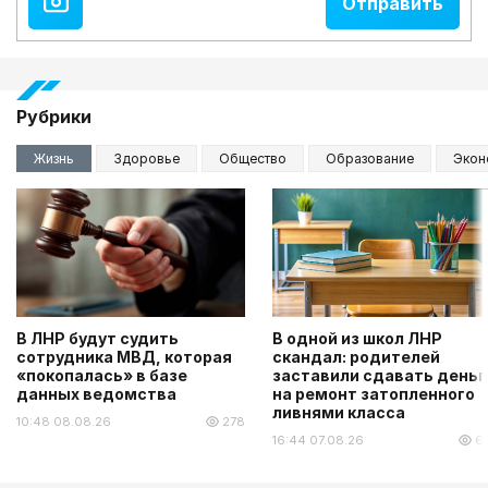
Рубрики
Жизнь
Здоровье
Общество
Образование
Экон
В ЛНР будут судить
В одной из школ ЛНР
сотрудника МВД, которая
скандал: родителей
«покопалась» в базе
заставили сдавать деньг
данных ведомства
на ремонт затопленного
ливнями класса
10:48 08.08.26
278
16:44 07.08.26
6