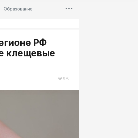
Образование
егионе РФ
е клещевые
670