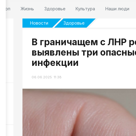
оскоп
Жизнь
Здоровье
Культура
Наши люди
Новости
Здоровье
В граничащем с ЛНР р
выявлены три опасны
ом
инфекции
8
06.06.2025 11:38
м
33
р