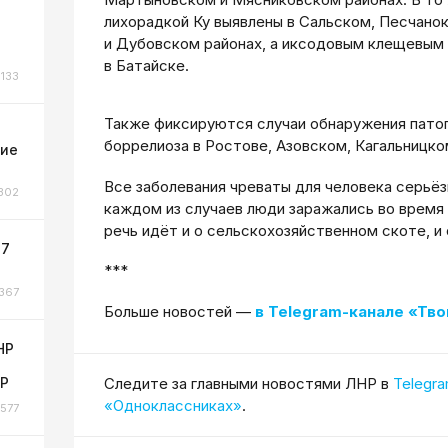
лихорадкой Ку выявлены в Сальском, Песчан
и Дубовском районах, а иксодовым клещевым
в Батайске.
133
Также фиксируются случаи обнаружения пато
боррелиоза в Ростове, Азовском, Кагальницко
ние
Все заболевания чреваты для человека серьё
302
каждом из случаев люди заражались во время
речь идёт и о сельскохозяйственном скоте, и
 7
***
367
Больше новостей —
в Telegram-канале «Тво
НР
НР
Cледите за главными новостями ЛНР в
Telegr
«Одноклассниках»
.
577