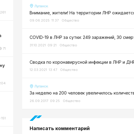
Луганск
Внимание, жители! На территории ЛНР ожидаетс
261
09.06.2025 11:37
Общество
а
COVID-19 в ЛНР за сутки: 249 заражений, 30 смер
31.10.2021 09:21
Общество
71
Сводка по коронавирусной инфекции в ЛНР и ДНР
ну
12.03.2021 13:47
Общество
204
Луганск
За неделю на 200 человек увеличилось количес
26.09.2017 09:25
Общество
о
151
Написать комментарий