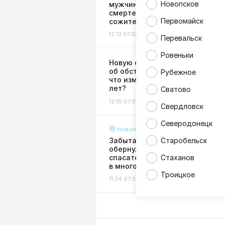
Новопсков
мужчине, причинившему
смертельные травмы
Первомайск
сожительнице
12:13 07.08.26
Общество
Перевальск
Ровеньки
Новую систему оповещения
об обстрелах создадут в ЛНР:
Рубежное
что изменится уже через пару
лет?
Сватово
12:10 07.08.26
Жизнь
Свердловск
Северодонецк
Новопсков
Забытая свеча чуть не
Старобельск
обернулась трагедией: в ЛНР
спасатели ликвидировали по
Стаханов
в многоэтажке
Троицкое
11:24 07.08.26
Происшествия