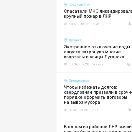
Красный Луч
Спасатели МЧС ликвидировал
крупный пожар в ЛНР
18:44 06.08.26
Жизнь
Луганск
Экстренное отключение воды 
августа затронуло многие
кварталы и улицы Луганска
18:36 06.08.26
Жизнь
Свердловск
Чтобы избежать долгов:
свердловчан призвали в сроч
порядке оформить договоры
на вывоз мусора
18:14 06.08.26
Жизнь
В одном из районов ЛНР выяв
случаи бешенства у домашних