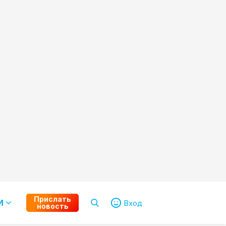
Прислать
И
Вход
новость