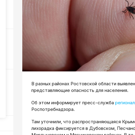
37
42
В разных районах Ростовской области выявле
представляющие опасность для населения.
жар
Об этом информирует пресс-служба
регионал
38
Роспотребнадзора.
Там уточнили, что распространяющаяся Крым
лихорадка фиксируется в Дубовском, Песчан
Мартыновском и Мясниковском районах. В то