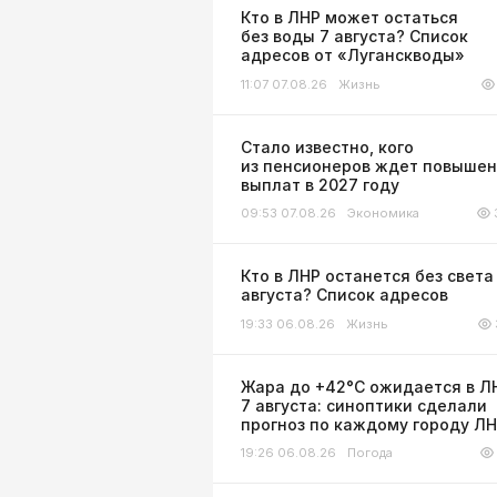
Кто в ЛНР может остаться
без воды 7 августа? Список
адресов от «Луганскводы»
11:07 07.08.26
Жизнь
Стало известно, кого
из пенсионеров ждет повыше
выплат в 2027 году
09:53 07.08.26
Экономика
Кто в ЛНР останется без света
августа? Список адресов
19:33 06.08.26
Жизнь
Жара до +42°С ожидается в Л
7 августа: синоптики сделали
прогноз по каждому городу Л
19:26 06.08.26
Погода