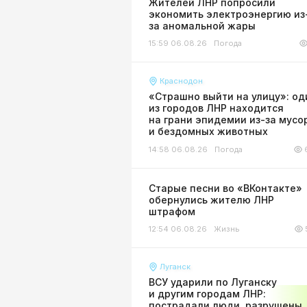
Жителей ЛНР попросили
экономить электроэнергию из
за аномальной жары
15:59 06.08.26
Погода
Краснодон
«Страшно выйти на улицу»: од
из городов ЛНР находится
на грани эпидемии из-за мусо
и бездомных животных
14:58 06.08.26
Погода
Старые песни во «ВКонтакте»
обернулись жителю ЛНР
штрафом
12:54 06.08.26
Жизнь
Луганск
ВСУ ударили по Луганску
и другим городам ЛНР:
пострадали люди, разрушены