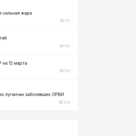
я сильная жара
701
тей
192
 на 12 марта
192
тво луганчан заболевших ОРВИ
556