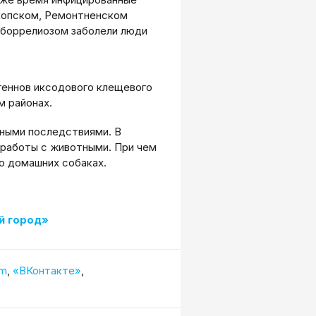
окопском, Ремонтненском
 боррелиозом заболели люди
геннов иксодового клещевого
м районах.
зными последствиями. В
 работы с животными. При чем
 о домашних собаках.
й город»
am
,
«ВКонтакте»
,