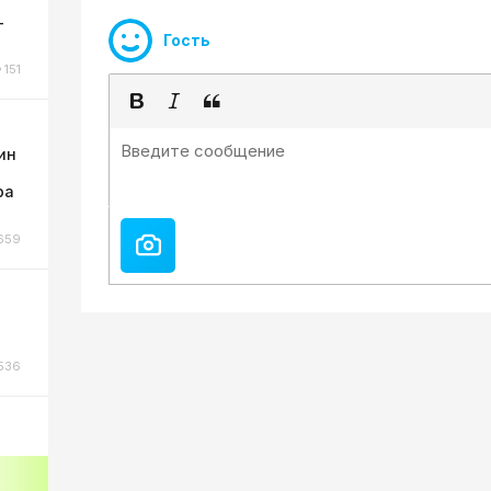
-
Гость
151
ин
ра
659
536