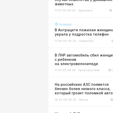
животных
17:52 06.08.26
Здоровье
Антрацит
В Антраците пожилая женщин
украла у подростка телефон
17:44 06.08.26
Общество
В ЛНР автомобиль сбил женщи
с ребенком
на электровелосипеде
17:33 06.08.26
Происшествия
На российских АЗС появится
бензин более низкого класса,
который грозит поломкой авт
16:43 06.08.26
Жизнь