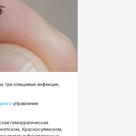
ны три клещевые инфекции,
ьного
управления
ская геморрагическая
окопском, Красносулинском,
 же время инфицированные