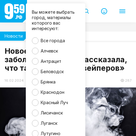
Вы можете выбрать
город, материалы
которого вас
интересуют:
Новости
Здоровье
Все города
Новое смертельное
Алчевск
заболевание: врач рассказала,
Антрацит
что такое «болезнь вейперов»
Беловодск
16.02.2024 22:23
287
Брянка
Краснодон
Красный Луч
Лисичанск
Луганск
Лутугино