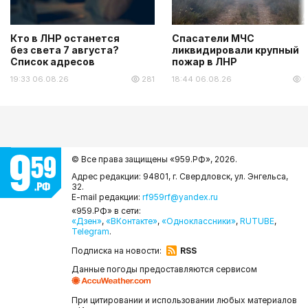
Кто в ЛНР останется
Спасатели МЧС
без света 7 августа?
ликвидировали крупный
Список адресов
пожар в ЛНР
19:33 06.08.26
281
18:44 06.08.26
1
© Все права защищены «959.РФ»,
2026.
Адрес редакции: 94801, г. Свердловск, ул. Энгельса,
32.
E-mail редакции:
rf959rf@yandex.ru
«959.РФ» в сети:
«Дзен»
,
«ВКонтакте»
,
«Одноклассники»
,
RUTUBE
,
Telegram
.
Подписка на новости:
RSS
Данные погоды предоставляются сервисом
При цитировании и использовании любых материалов