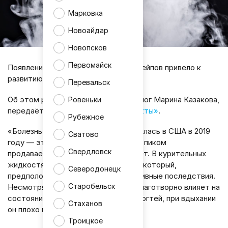
Марковка
Новоайдар
Новопсков
Первомайск
Появление электронных сигарет и вейпов привело к
развитию нового заболевания.
Перевальск
Об этом рассказала врач-пульмонолог Марина Казакова,
Ровеньки
передаёт издание
«Аргументы и факты»
.
Рубежное
«Болезнь вейперов» или EVALI появилась в США в 2019
Сватово
году — это событие было связано с пиком
Свердловск
продаваемости электронных сигарет. В курительных
жидкостях преобладает витамин E, который,
Северодонецк
предположительно, вызывает негативные последствия.
Старобельск
Несмотря на то, что сам витамин благотворно влияет на
состояние сосудов, кожи, волос и ногтей, при вдыхании
Стаханов
он плохо влияет на ткани легких.
Троицкое