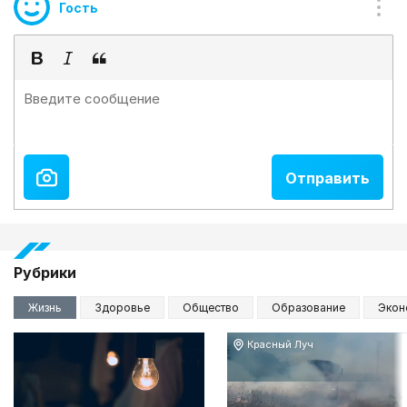
Гость
Рубрики
Жизнь
Здоровье
Общество
Образование
Экон
Красный Луч