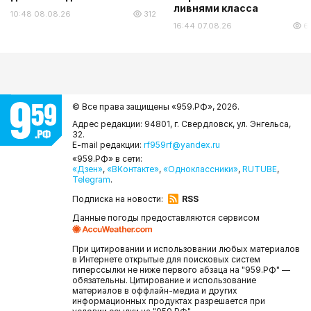
ливнями класса
10:48 08.08.26
312
16:44 07.08.26
6
© Все права защищены «959.РФ»,
2026.
Адрес редакции: 94801, г. Свердловск, ул. Энгельса,
32.
E-mail редакции:
rf959rf@yandex.ru
«959.РФ» в сети:
«Дзен»
,
«ВКонтакте»
,
«Одноклассники»
,
RUTUBE
,
Telegram
.
Подписка на новости:
RSS
Данные погоды предоставляются сервисом
При цитировании и использовании любых материалов
в Интернете открытые для поисковых систем
гиперссылки не ниже первого абзаца на "959.РФ" —
обязательны. Цитирование и использование
материалов в оффлайн-медиа и других
информационных продуктах разрешается при