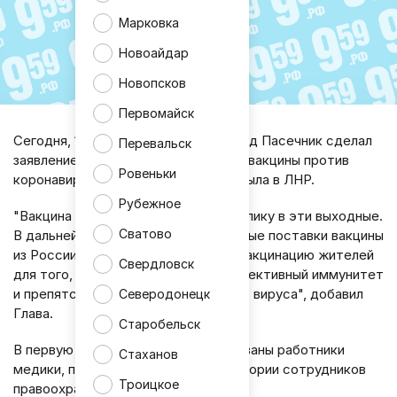
Марковка
Новоайдар
Новопсков
Первомайск
Сегодня, 1 февраля глава ЛНР Леонид Пасечник сделал
Перевальск
заявление о том, что первая партия вакцины против
Ровеньки
коронавируса - Спутник-V уже прибыла в ЛНР.
Рубежное
"Вакцина была доставлена в республику в эти выходные.
Сватово
В дальнейшем ожидаются регулярные поставки вакцины
из России, это позволит провести вакцинацию жителей
Свердловск
для того, чтобы сформировать коллективный иммунитет
и препятствовать распространению вируса", добавил
Северодонецк
Глава.
Старобельск
В первую очередь будут вакцинированы работники
Стаханов
медики, педагоги и отдельные категории сотрудников
Троицкое
правоохранительных органов.