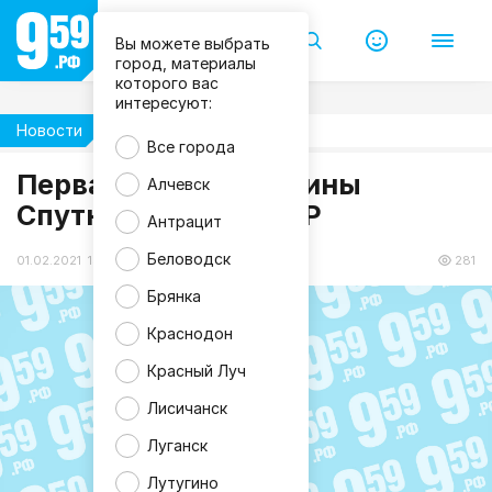
Вы можете выбрать
город, материалы
которого вас
интересуют:
Новости
Здоровье
Все города
Первая партия вакцины
Алчевск
Спутник-V уже в ЛНР
Антрацит
Беловодск
01.02.2021 13:31
281
Брянка
Краснодон
Красный Луч
Лисичанск
Луганск
Лутугино