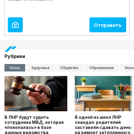
Рубрики
Жизнь
Здоровье
Общество
Образование
Экон
В ЛНР будут судить
В одной из школ ЛНР
сотрудника МВД, которая
скандал: родителей
«покопалась» в базе
заставили сдавать деньг
данных ведомства
на ремонт затопленного