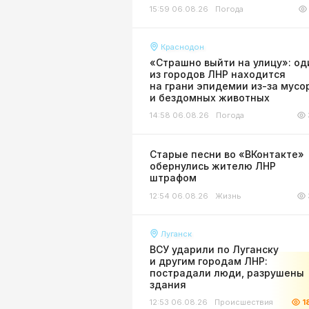
15:59 06.08.26
Погода
Краснодон
«Страшно выйти на улицу»: од
из городов ЛНР находится
на грани эпидемии из-за мусо
и бездомных животных
14:58 06.08.26
Погода
Старые песни во «ВКонтакте»
обернулись жителю ЛНР
штрафом
12:54 06.08.26
Жизнь
Луганск
ВСУ ударили по Луганску
и другим городам ЛНР:
пострадали люди, разрушены
здания
12:53 06.08.26
Происшествия
1