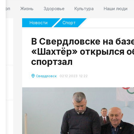
оскоп
Жизнь
Здоровье
Культура
Наши люди
Новости
Спорт
В Свердловске на баз
 7
«Шахтёр» открылся 
196
спортзал
НР
Свердловск
02.12.2023 12:22
НР
226
и
142