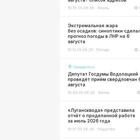
19:35 05.08.26
Жизнь
Экстремальная жара
без осадков: синоптики сдела
прогноз погоды в ЛНР на 6
августа
19:13 05.08.26
Погода
Свердловск
Депутат Госдумы Водолацкий
проведёт приём свердловчан 
августа
18:46 05.08.26
Жизнь
«Лугансквода» представила
отчёт о проделанной работе
за июль 2026 года
18:37 05.08.26
Общество