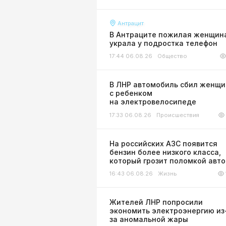
Антрацит
В Антраците пожилая женщин
украла у подростка телефон
17:44 06.08.26
Общество
В ЛНР автомобиль сбил женщи
с ребенком
на электровелосипеде
17:33 06.08.26
Происшествия
На российских АЗС появится
бензин более низкого класса,
который грозит поломкой авт
16:43 06.08.26
Жизнь
Жителей ЛНР попросили
экономить электроэнергию из
за аномальной жары