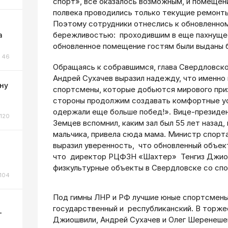
спорт», все оказалось возможным, и помещен
полвека проводились только текущие ремонты
Поэтому сотрудники отнеслись к обновленно
бережливостью: проходившим в еще пахнуще
а
обновленное помещение гостям были выданы 
46
Обращаясь к собравшимся, глава Свердловско
Андрей Сухачев выразил надежду, что именно
ну
спортсмены, которые добьются мирового приз
стороны продолжим создавать комфортные ус
одержали еще больше побед!». Вице­-презид
120
Земцев вспомнил, каким зал был 55 лет назад,
мальчика, привела сюда мама. Министр спор
выразил уверенность, что обновленный объек
что директор РЦФЗН «Шахтер» Тенгиз Джиош
о
физкультурные объекты в Свердловске со сп
104
Под гимны ЛНР и РФ лучшие юные спортсмены 
государственный и республиканский. В торже
-
Джиошвили, Андрей Сухачев и Олег Шеренеше