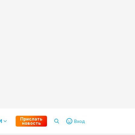
Прислать
И
Вход
новость