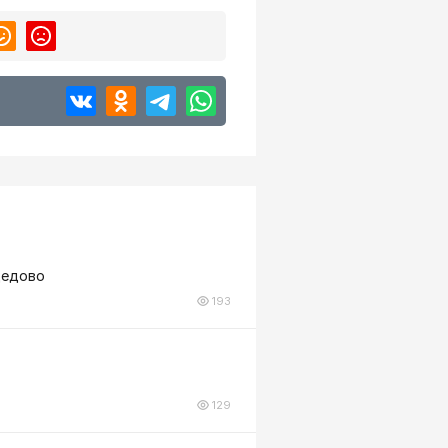
дедово
193
129