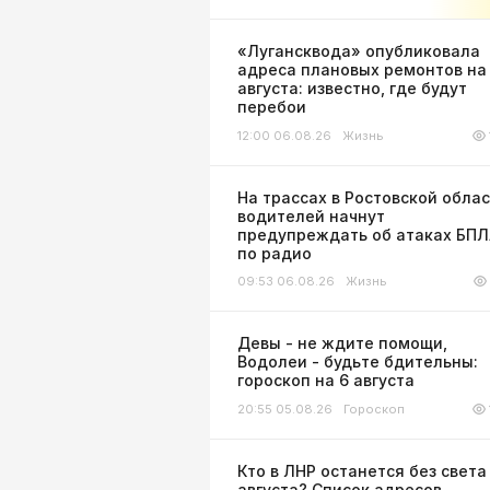
«Лугансквода» опубликовала
адреса плановых ремонтов на
августа: известно, где будут
перебои
12:00 06.08.26
Жизнь
На трассах в Ростовской обла
водителей начнут
предупреждать об атаках БП
по радио
09:53 06.08.26
Жизнь
Девы - не ждите помощи,
Водолеи - будьте бдительны:
гороскоп на 6 августа
20:55 05.08.26
Гороскоп
Кто в ЛНР останется без света
августа? Список адресов