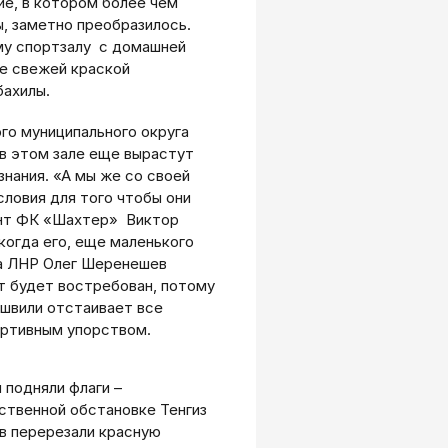
ие, в котором более чем
, заметно преобразилось.
му спортзалу с домашней
е свежей краской
бахилы.
го муниципального округа
 в этом зале еще вырастут
нания. «А мы же со своей
ловия для того чтобы они
ент ФК «Шахтер» Виктор
 когда его, еще маленького
та ЛНР Олег Шеренешев
т будет востребован, потому
вили отстаивает все
ортивным упорством.
подняли флаги –
ственной обстановке Тенгиз
в перерезали красную