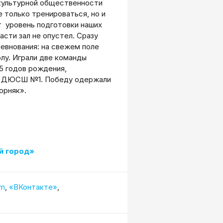
зкультурной общественности
 только тренироваться, но и
т уровень подготовки наших
сти зал не опустел. Сразу
евнования: на свежем поле
лу. Играли две команды
5 годов рождения,
ая ДЮСШ №1. Победу одержали
орняк».
й город»
am
,
«ВКонтакте»
,