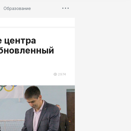
Образование
е центра
обновленный
2974