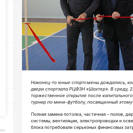
6
315
ном
95
Наконец-то юные спортсмены дождались, ко
двери спортзала РЦФЗН «Шахтер». В среду, 2
торжественное открытие после капитального
турнир по мини-футболу, посвященный этому
или
Полная замена потолка, частичная – полов, д
системы, вентиляции, электропроводки и осве
блока потребовали серьезных финансовых зат
160