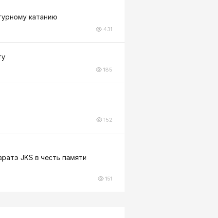
игурному катанию
431
ту
185
152
аратэ JKS в честь памяти
151