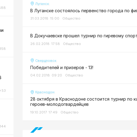
Луганск
588
В Луганске состоялось первенство города по ф
31.03.2018 15:00
Общество
ли
В Докучаевске прошел турнир по гиревому спор
26.02.2018 17:58
Общество
358
Свердловск
Победителей и призеров - 13!
04.02.2018 09:20
Общество
6
53
Краснодон
28 октября в Краснодоне состоится турнир по к
героев-молодогвардейцев
19.10.2017 17:49
Общество
144