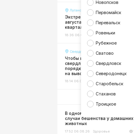
Новопсков
Луганск
Первомайск
Экстренное отключение воды 
августа затронуло многие
Перевальск
кварталы и улицы Луганска
Ровеньки
18:36 06.08.26
Жизнь
Рубежное
Свердловск
Сватово
Чтобы избежать долгов:
свердловчан призвали в сроч
Свердловск
порядке оформить договоры
на вывоз мусора
Северодонецк
18:14 06.08.26
Жизнь
Старобельск
Стаханов
Троицкое
В одном из районов ЛНР выяв
случаи бешенства у домашних
животных
17:52 06.08.26
Здоровье