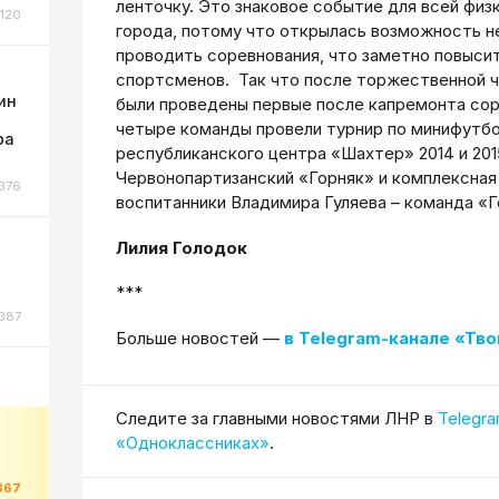
ленточку. Это знаковое событие для всей фи
120
города, потому что открылась возможность не
проводить соревнования, что заметно повыси
спортсменов. Так что после торжественной ча
ин
были проведены первые после капремонта сор
четыре команды провели турнир по мини­футбо
ра
республиканского центра «Шахтер» 2014 и 201
Червонопартизанский «Горняк» и комплексн
376
воспитанники Владимира Гуляева – команда «Г
Лилия Голодок
***
387
Больше новостей —
в Telegram-канале «Тво
Cледите за главными новостями ЛНР в
Telegr
«Одноклассниках»
.
867