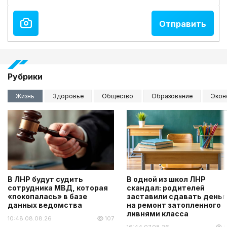
Рубрики
Жизнь
Здоровье
Общество
Образование
Экон
В ЛНР будут судить
В одной из школ ЛНР
сотрудника МВД, которая
скандал: родителей
«покопалась» в базе
заставили сдавать деньг
данных ведомства
на ремонт затопленного
ливнями класса
10:48 08.08.26
107
16:44 07.08.26
5