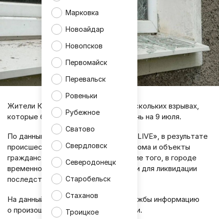
Марковка
Новоайдар
Новопсков
Первомайск
Перевальск
Ровеньки
Жители Краснодона сообщили о нескольких взрывах,
Рубежное
которые были слышны в городе в ночь на 9 июля.
Сватово
По данным Telegram-канала «МЛНР LIVE», в результате
Свердловск
происшествия повреждены жилые дома и объекты
гражданской инфраструктуры. Кроме того, в городе
Северодонецк
временно перекрыли участок дороги для ликвидации
Старобельск
последствий.
Стаханов
На данный момент официальные службы информацию
о произошедшем не комментировали.
Троицкое