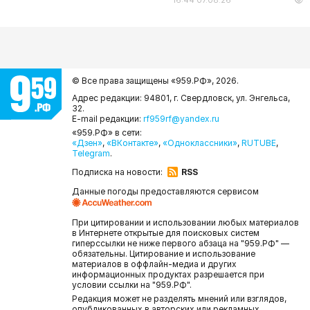
© Все права защищены «959.РФ»,
2026.
Адрес редакции: 94801, г. Свердловск, ул. Энгельса,
32.
E-mail редакции:
rf959rf@yandex.ru
«959.РФ» в сети:
«Дзен»
,
«ВКонтакте»
,
«Одноклассники»
,
RUTUBE
,
Telegram
.
Подписка на новости:
RSS
Данные погоды предоставляются сервисом
При цитировании и использовании любых материалов
в Интернете открытые для поисковых систем
гиперссылки не ниже первого абзаца на "959.РФ" —
обязательны. Цитирование и использование
материалов в оффлайн-медиа и других
информационных продуктах разрешается при
условии ссылки на "959.РФ".
Редакция может не разделять мнений или взглядов,
опубликованных в авторских или рекламных