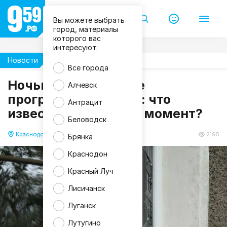
Вы можете выбрать
город, материалы
которого вас
интересуют:
Новости
Происшествия
Все города
Ночью в Краснодоне
Алчевск
прогремели взрывы: что
Антрацит
известно на данный момент?
Беловодск
Краснодон
09.07.2026 12:44
2195
Брянка
Краснодон
Красный Луч
Лисичанск
Луганск
Лутугино