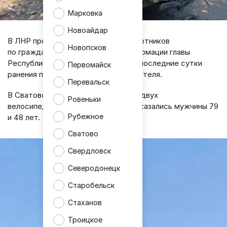
Марковка
Новоайдар
В ЛНР продолжаются атаки беспилотников
Новопсков
по гражданским объектам. По информации главы
Республики Леонида Пасечника, за последние сутки
Первомайск
ранения получили четыре мирных жителя.
Перевальск
В Сватово беспилотники атаковали двух
Ровеньки
велосипедистов. Пострадавшими оказались мужчины 79
Рубежное
и 48 лет.
Сватово
Свердловск
Северодонецк
Старобельск
Стаханов
Троицкое