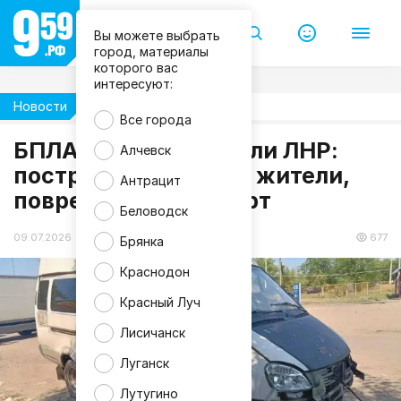
а
Л
Вы можете выбрать
Н
Р
город, материалы
Л
которого вас
е
интересуют:
о
н
Новости
Происшествия
и
Все города
д
П
БПЛА вновь атаковали ЛНР:
Алчевск
а
пострадали мирные жители,
с
Антрацит
е
поврежден транспорт
ч
н
Беловодск
и
к
09.07.2026 09:53
677
Брянка
Краснодон
Красный Луч
Лисичанск
Луганск
Лутугино