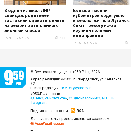
В одной из школ ЛНР
Больше тысячи
скандал: родителей
кубометров воды ушло
заставили сдавать деньги
в землю: жители Луганск
на ремонт затопленного
бьют тревогу из-за
ливнями класса
крупной поломки
водопровода
16:44 07.08.26
433
16:07 07.08.26
1
© Все права защищены «959.РФ»,
2026.
Адрес редакции: 94801, г. Свердловск, ул. Энгельса,
32.
E-mail редакции:
rf959rf@yandex.ru
«959.РФ» в сети:
«Дзен»
,
«ВКонтакте»
,
«Одноклассники»
,
RUTUBE
,
Telegram
.
Подписка на новости:
RSS
Данные погоды предоставляются сервисом