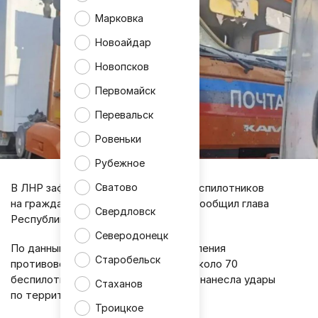
Марковка
Новоайдар
Новопсков
Первомайск
Перевальск
Ровеньки
Рубежное
В ЛНР зафиксирована серия атак беспилотников
Сватово
на гражданские объекты. Об этом сообщил глава
Свердловск
Республики Леонид Пасечник.
Северодонецк
По данным главы региона, подразделения
Старобельск
противовоздушной обороны сбили около 70
беспилотников, однако часть из них нанесла удары
Стаханов
по территории республики.
Троицкое