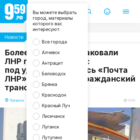
Г
л
а
Вы можете выбрать
в
город, материалы
а
которого вас
Л
интересуют:
Н
Р
Новости
Происшествия
Л
Все города
е
о
Более 50 раз ВСУ атаковали
Алчевск
н
и
ЛНР прошлой ночью:
д
Антрацит
П
под ударом оказались «Почта
а
Беловодск
ЛНР», кафе, АЗС и гражданский
с
е
Брянка
транспорт
ч
н
Краснодон
и
к
Луганск
08.07.2026 15:41
569
Красный Луч
Лисичанск
Луганск
Лутугино