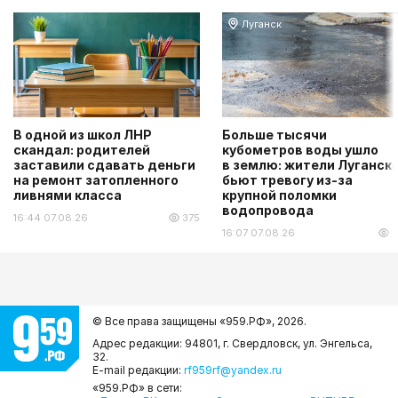
Луганск
В одной из школ ЛНР
Больше тысячи
скандал: родителей
кубометров воды ушло
заставили сдавать деньги
в землю: жители Луганск
на ремонт затопленного
бьют тревогу из-за
ливнями класса
крупной поломки
водопровода
16:44 07.08.26
375
16:07 07.08.26
1
© Все права защищены «959.РФ»,
2026.
Адрес редакции: 94801, г. Свердловск, ул. Энгельса,
32.
E-mail редакции:
rf959rf@yandex.ru
«959.РФ» в сети: