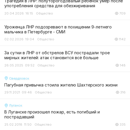
Трагедия в ЛНР: полуторогодовалый ребёнок умер после
употребления средства для обезжиривания
20.04.2026 16:15
Общество
709
Уроженца ЛНР подозревают в похищении 9-летнего
мальчика в Петербурге - СМИ
02.02.2026 19:04
Общество
1142
За сутки в ЛНР от обстрелов ВСУ пострадали трое
мирных жителей: атак становится всё больше
26.05.2025 09:52
Общество
148
Свердловск
Пагубная привычка стоила жителю Шахтерского жизни
29.11.2021 09:46
Общество
316
Луганск
В Луганске произошел пожар, есть погибший и
пострадавший
25.02.2018 11:50
Общество
335