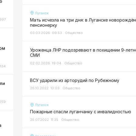
6
Луганск
397
Мать исчезла на три дня: в Луганске новорождё
пенсионерку
03.03.2026 09:53
Общество
ном
Уроженца ЛНР подозревают в похищении 9-летне
СМИ
02.02.2026 19:04
Общество
134
ВСУ ударили из арторудий по Рубежному
или
26.10.2022 10:03
Общество
259
Луганск
Пожарные спасли луганчанку с инвалидностью
25.07.2022 11:35
Общество
а