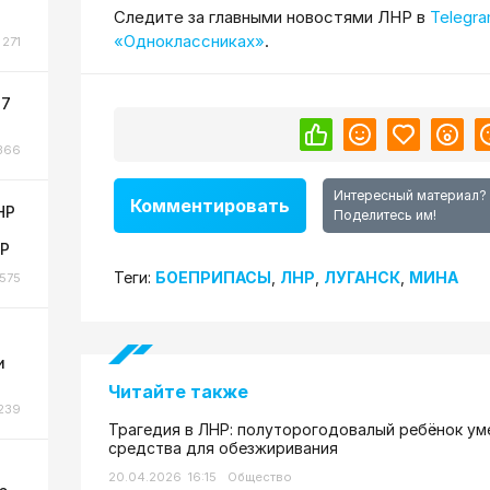
Cледите за главными новостями ЛНР в
Telegr
«Одноклассниках»
.
271
 7
366
Интересный материал?
Комментировать
НР
Поделитесь им!
НР
Теги:
БОЕПРИПАСЫ
,
ЛНР
,
ЛУГАНСК
,
МИНА
575
и
Читайте также
239
Трагедия в ЛНР: полуторогодовалый ребёнок ум
средства для обезжиривания
20.04.2026 16:15
Общество