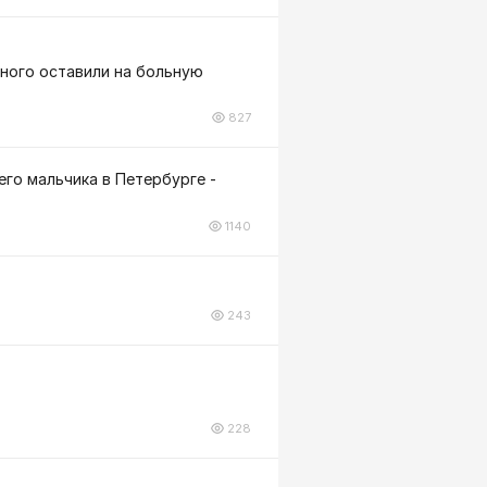
нного оставили на больную
827
го мальчика в Петербурге -
1140
243
228