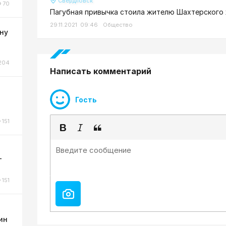
Свердловск
70
Пагубная привычка стоила жителю Шахтерского
29.11.2021 09:46
Общество
ну
204
Написать комментарий
Гость
о
151
-
151
ин