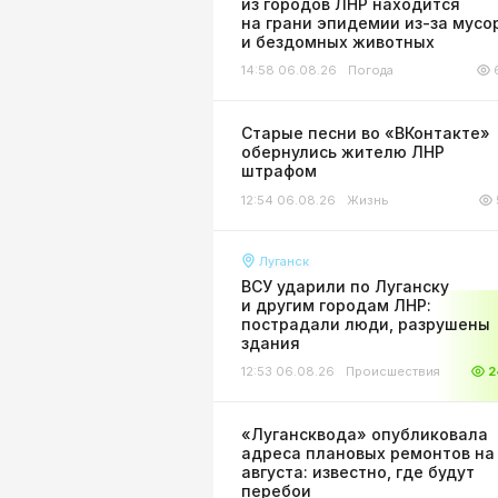
из городов ЛНР находится
на грани эпидемии из-за мусо
и бездомных животных
14:58 06.08.26
Погода
Старые песни во «ВКонтакте»
обернулись жителю ЛНР
штрафом
12:54 06.08.26
Жизнь
Луганск
ВСУ ударили по Луганску
и другим городам ЛНР:
пострадали люди, разрушены
здания
12:53 06.08.26
Происшествия
2
«Лугансквода» опубликовала
адреса плановых ремонтов на
августа: известно, где будут
перебои