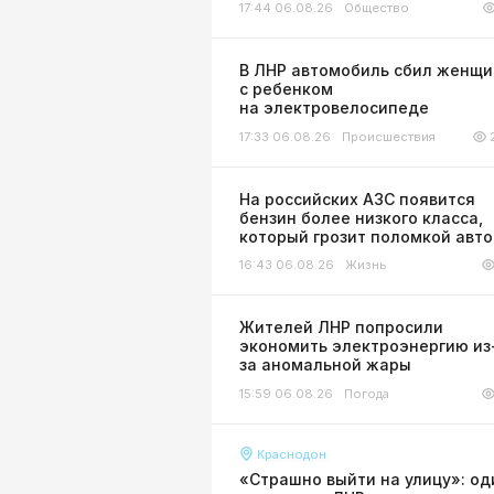
17:44 06.08.26
Общество
В ЛНР автомобиль сбил женщи
с ребенком
на электровелосипеде
17:33 06.08.26
Происшествия
На российских АЗС появится
бензин более низкого класса,
который грозит поломкой авт
16:43 06.08.26
Жизнь
Жителей ЛНР попросили
экономить электроэнергию из
за аномальной жары
15:59 06.08.26
Погода
Краснодон
«Страшно выйти на улицу»: од