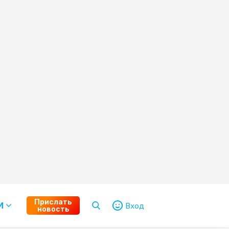
Прислать
И
Вход
новость