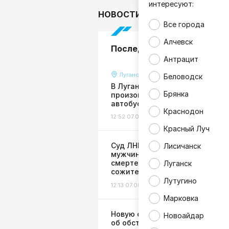
интересуют:
НОВОСТИ
В мире
Гор
Все города
Алчевск
Последние новости
Антрацит
Луганск
Беловодск
В Луганске за несколько часов
Брянка
произошло два ДТП с участие
автобусов
Краснодон
12:52 07.08.26
Происшествия
Красный Луч
Суд ЛНР пересмотрел пригово
Лисичанск
мужчине, причинившему
смертельные травмы
Луганск
сожительнице
Лутугино
12:13 07.08.26
Общество
Марковка
Новую систему оповещения
Новоайдар
об обстрелах создадут в ЛНР: