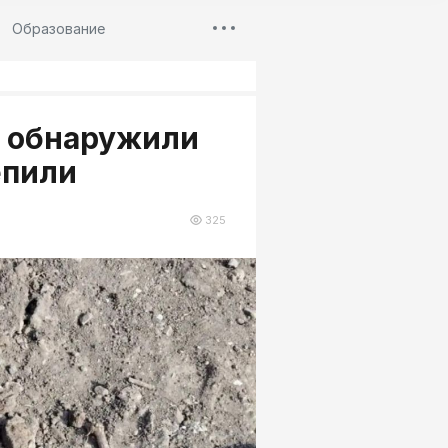
Образование
е обнаружили
епили
325