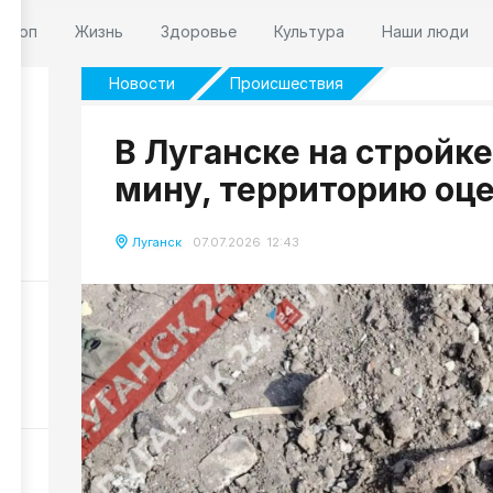
оскоп
Жизнь
Здоровье
Культура
Наши люди
Новости
Происшествия
В Луганске на стройк
мину, территорию оц
м
Луганск
07.07.2026 12:43
24
р
33