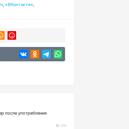
am
,
«ВКонтакте»
,
ер после употребления
708