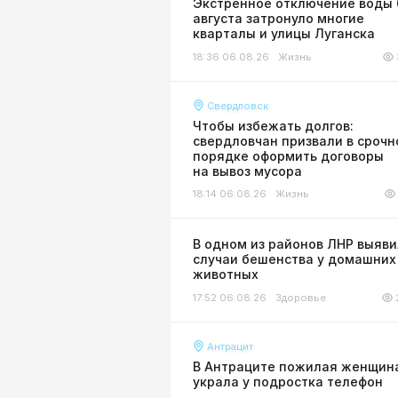
Экстренное отключение воды 
августа затронуло многие
кварталы и улицы Луганска
18:36 06.08.26
Жизнь
Свердловск
Чтобы избежать долгов:
свердловчан призвали в сроч
порядке оформить договоры
на вывоз мусора
18:14 06.08.26
Жизнь
В одном из районов ЛНР выяв
случаи бешенства у домашних
животных
17:52 06.08.26
Здоровье
Антрацит
В Антраците пожилая женщин
украла у подростка телефон