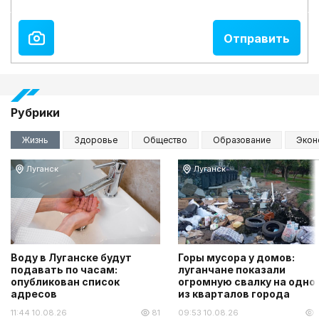
Рубрики
Жизнь
Здоровье
Общество
Образование
Экон
Луганск
Луганск
Воду в Луганске будут
Горы мусора у домов:
подавать по часам:
луганчане показали
опубликован список
огромную свалку на одно
адресов
из кварталов города
11:44 10.08.26
81
09:53 10.08.26