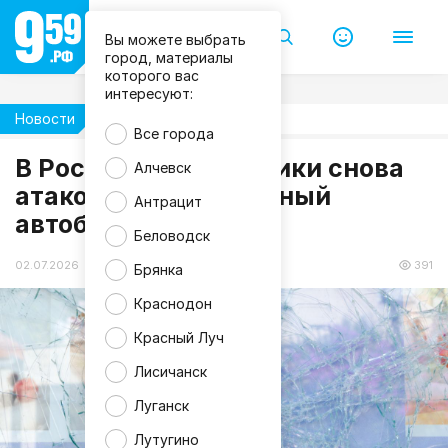
Вы можете выбрать
город, материалы
которого вас
интересуют:
Новости
Происшествия
Все города
m
В России беспилотники снова
Алчевск
a
атаковали иностранный
g
Антрацит
n
автобус
i
f
Беловодск
i
c
02.07.2026 15:01
391
Брянка
Краснодон
Красный Луч
Лисичанск
Луганск
Лутугино