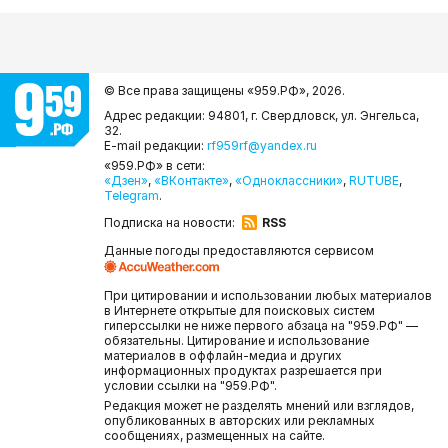
© Все права защищены «959.РФ»,
2026.
Адрес редакции: 94801, г. Свердловск, ул. Энгельса,
32.
E-mail редакции:
rf959rf@yandex.ru
«959.РФ» в сети:
«Дзен»
,
«ВКонтакте»
,
«Одноклассники»
,
RUTUBE
,
Telegram
.
Подписка на новости:
RSS
Данные погоды предоставляются сервисом
При цитировании и использовании любых материалов
в Интернете открытые для поисковых систем
гиперссылки не ниже первого абзаца на "959.РФ" —
обязательны. Цитирование и использование
материалов в оффлайн-медиа и других
информационных продуктах разрешается при
условии ссылки на "959.РФ".
Редакция может не разделять мнений или взглядов,
опубликованных в авторских или рекламных
сообщениях, размещенных на сайте.