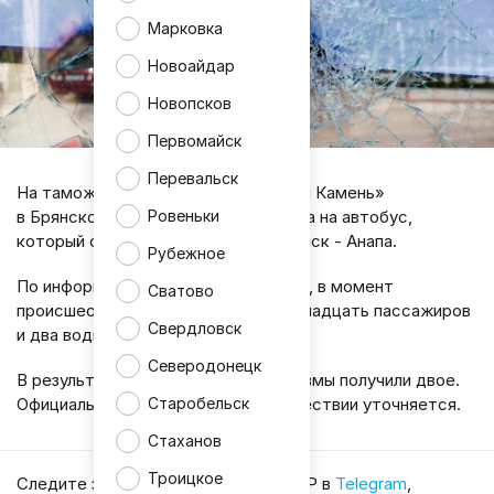
Марковка
Новоайдар
Новопсков
Первомайск
Перевальск
На таможенном переходе «Красный Камень»
Ровеньки
в Брянской области произошла атака на автобус,
который следовал по маршруту Минск - Анапа.
Рубежное
По информации издания
«Известия»
, в момент
Сватово
происшествия в автобусе были двенадцать пассажиров
Свердловск
и два водителя.
Северодонецк
В результате инцидента лёгкие травмы получили двое.
Официальная информация о происшествии уточняется.
Старобельск
Стаханов
Троицкое
Cледите за главными новостями ЛНР в
Telegram
,