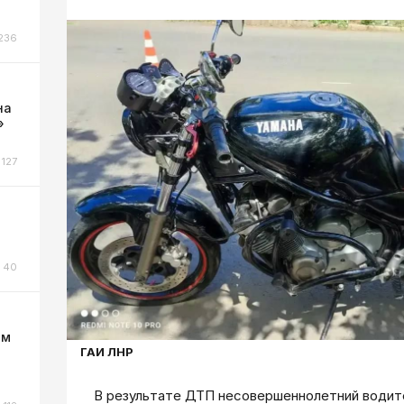
236
на
»
127
40
ом
ГАИ ЛНР
В результате ДТП несовершеннолетний водит