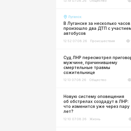
13:19 07.08.26
Общество
Луганск
В Луганске за несколько часов
произошло два ДТП с участие
автобусов
12:52 07.08.26
Происшествия
Суд ЛНР пересмотрел пригово
мужчине, причинившему
смертельные травмы
сожительнице
12:13 07.08.26
Общество
Новую систему оповещения
об обстрелах создадут в ЛНР:
что изменится уже через пару
лет?
12:10 07.08.26
Жизнь