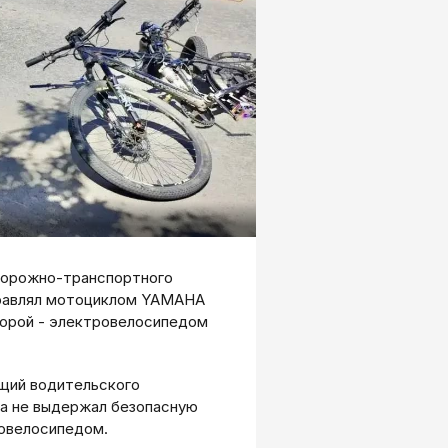
 дорожно-транспортного
управлял мотоциклом YAMAHA
торой - электровелосипедом
ющий водительского
на не выдержал безопасную
ровелосипедом.