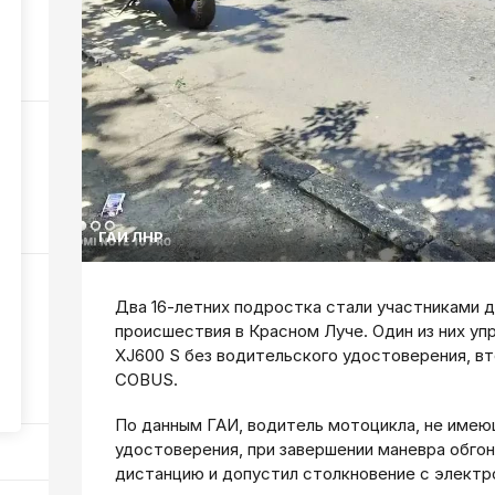
а
49
ные
у
56
ГАИ ЛНР
Два 16-летних подростка стали участниками
происшествия в Красном Луче. Один из них 
XJ600 S без водительского удостоверения, в
COBUS.
373
По данным ГАИ, водитель мотоцикла, не име
удостоверения, при завершении маневра обго
дистанцию и допустил столкновение с элект