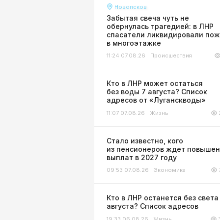
Новопсков
Забытая свеча чуть не
обернулась трагедией: в ЛНР
спасатели ликвидировали по
в многоэтажке
11:24 07.08.26
Происшествия
Кто в ЛНР может остаться
без воды 7 августа? Список
адресов от «Луганскводы»
11:07 07.08.26
Жизнь
Стало известно, кого
из пенсионеров ждет повыше
выплат в 2027 году
09:53 07.08.26
Экономика
Кто в ЛНР останется без света
августа? Список адресов
19:33 06.08.26
Жизнь