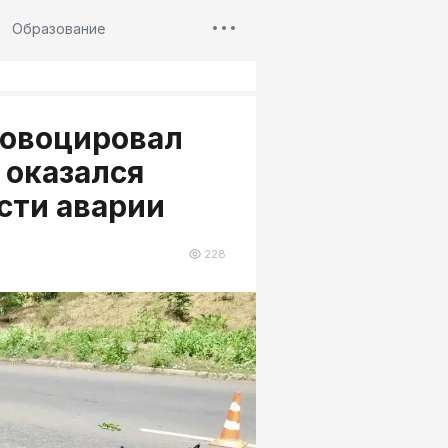
Образование
ровоцировал
 оказался
сти аварии
228