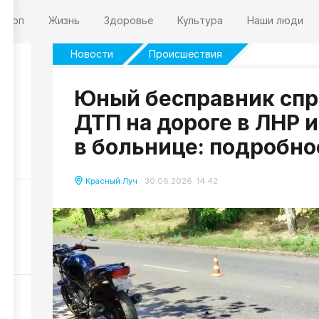
оскоп
Жизнь
Здоровье
Культура
Наши люди
Новости
Происшествия
Юный бесправник сп
ДТП на дороге в ЛНР и
о
в больнице: подробно
66
Красный Луч
30.06.2026 14:42
53
ды