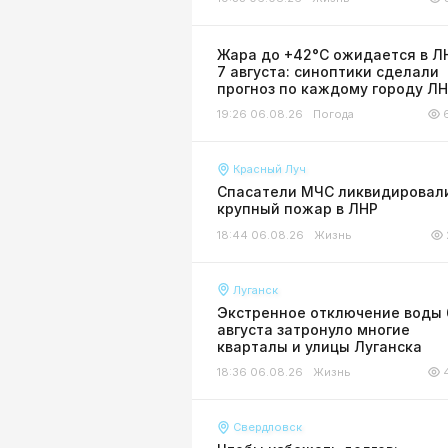
Жара до +42°С ожидается в Л
7 августа: синоптики сделали
прогноз по каждому городу Л
19:26 06.08.26
Погода
Красный Луч
Спасатели МЧС ликвидировал
крупный пожар в ЛНР
18:44 06.08.26
Жизнь
Луганск
Экстренное отключение воды 
августа затронуло многие
кварталы и улицы Луганска
18:36 06.08.26
Жизнь
Свердловск