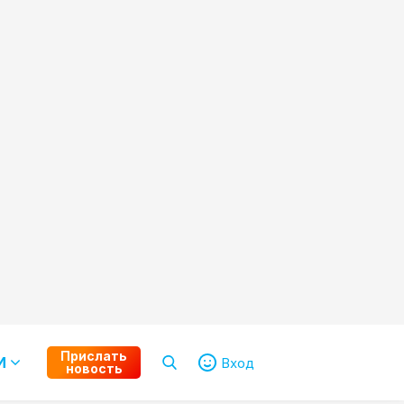
Прислать
И
Вход
новость