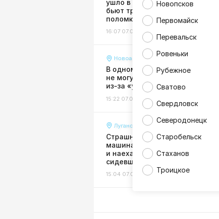
ушло в землю: жители Луганск
Новопсков
бьют тревогу из-за крупной
поломки водопровода
Первомайск
16:07 07.08.26
Жизнь
Перевальск
Ровеньки
Новоайдар
В одном из районов ЛНР мест
Рубежное
не могут добраться в больниц
из-за «убитой» дороги
Сватово
15:22 07.08.26
Общество
Свердловск
Северодонецк
Луганск
Страшная авария в Луганске:
Старобельск
машина выехала на тротуар
и наехала на женщину,
Стаханов
сидевшую на лавочке
Троицкое
15:04 07.08.26
Происшествия