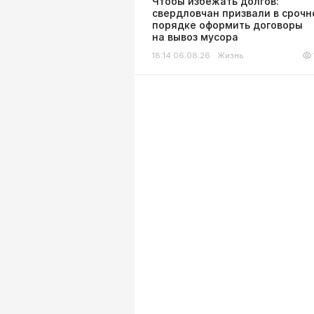
Чтобы избежать долгов:
свердловчан призвали в сроч
порядке оформить договоры
на вывоз мусора
18:14 06.08.26
Жизнь