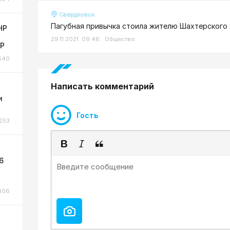
Свердловск
Пагубная привычка стоила жителю Шахтерского
НР
29.11.2021 09:46
Общество
НР
640
Написать комментарий
и
Гость
253
6
406