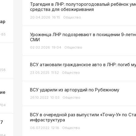
Трагедия в ЛНР: полуторогодовалый ребёнок ум
средства для обезжиривания
20.04.2026 16:15
Общество
жар
Уроженца ЛНР подозревают в похищении 9-летне
85
СМИ
02.02.2026 19:04
Общество
ВСУ атаковали гражданское авто в ЛНР: погиб м
258
23.05.2025 11:52
Общество
ВСУ ударили из арторудий по Рубежному
ние
26.10.2022 10:03
Общество
704
ВСУ в очередной раз выпустили «Точку-У» по Ст
инфраструктура
 7
06.07.2022 12:18
Общество
384