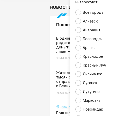
интересуют:
НОВОСТИ
В мире
Гор
Все города
Алчевск
Последние новости
Антрацит
В одной из школ ЛНР скандал:
Беловодск
родителей заставили сдавать
деньги на ремонт затопленног
Брянка
ливнями класса
Краснодон
16:44 07.08.26
Жизнь
Красный Луч
Жительница ЛНР лишилась 54
Лисичанск
тысяч рублей, пытаясь
отправить деньги дочери
Луганск
в Великобританию
Лутугино
16:08 07.08.26
Общество
Марковка
Луганск
Новоайдар
Больше тысячи кубометров во