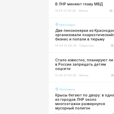
В ЛНР меняют главу МВД
14:55 07.08.26
Жизнь
Краснодон
Две пенсионерки из Краснодо
организовали «наркотический
бизнес и попали в тюрьму
14:04 07.08.26
Общество
Стало известно, планируют ли
в России запрещать детям
соцсети
13:49 07.08.26
Жизнь
Лисичанск
Крысы бегают по двору: в одн
из городов ЛНР около
многоэтажки развернулся
мусорный полигон