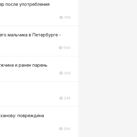
ер после употребления
708
го мальчика в Петербурге -
1140
ужчина и ранен парень
258
245
аханову: повреждена
266