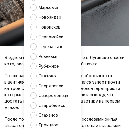
Марковка
Новоайдар
Новопсков
Первомайск
Перевальск
Ровеньки
В одном из домов квартала Заречного в Луганске спасли
кота, оказавшегося в вентиляционной шахте.
Рубежное
По словам местных жителей, кто-то сбросил кота
Сватово
в вентиляционную шахту, где он оказался заперт почти
Свердловск
на трое суток. На помощь приехали волонтеры приюта,
которые обследовали место и пришли к выводу, что
Северодонецк
достать кота можно только через квартиру на первом
Старобельск
этаже.
Стаханов
После того как удалось связаться с хозяевами жилья,
Троицкое
спасатели аккуратно вскрыли часть стены и вызволили