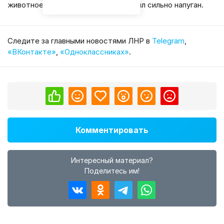
животное. Кот остался жив, хотя был сильно напуган.
Cледите за главными новостями ЛНР в
Telegram
,
«ВКонтакте»
,
«Одноклассниках»
.
Комментировать
Интересный материал?
Поделитесь им!