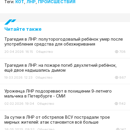
Теги:
КОТ
,
ЛНР
,
ПРОИСШЕСТВИЯ
Читайте также
Трагедия в ЛНР: полуторогодовалый ребёнок умер после
употребления средства для обезжиривания
20.04.2026 16:15
Общество
708
Трагедия в ЛНР: на пожаре погиб двухлетний ребёнок,
ещё двое надышались дымом
19.03.2026 12:23
Общество
867
Уроженца ЛНР подозревают в похищении 9-летнего
мальчика в Петербурге - СМИ
02.02.2026 19:04
Общество
1142
За сутки в ЛНР от обстрелов ВСУ пострадали трое
мирных жителей: атак становится всё больше
26.05.2025 09:52
Общество
147