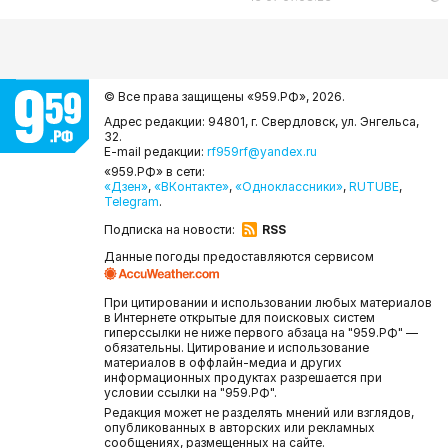
© Все права защищены «959.РФ»,
2026.
Адрес редакции: 94801, г. Свердловск, ул. Энгельса,
32.
E-mail редакции:
rf959rf@yandex.ru
«959.РФ» в сети:
«Дзен»
,
«ВКонтакте»
,
«Одноклассники»
,
RUTUBE
,
Telegram
.
Подписка на новости:
RSS
Данные погоды предоставляются сервисом
При цитировании и использовании любых материалов
в Интернете открытые для поисковых систем
гиперссылки не ниже первого абзаца на "959.РФ" —
обязательны. Цитирование и использование
материалов в оффлайн-медиа и других
информационных продуктах разрешается при
условии ссылки на "959.РФ".
Редакция может не разделять мнений или взглядов,
опубликованных в авторских или рекламных
сообщениях, размещенных на сайте.