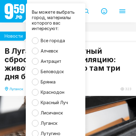
Вы можете выбрать
город, материалы
которого вас
интересуют:
Новости
Происшествия
Все города
В Луганске неизвестный
Алчевск
m
сбросил кота в вентиляцию:
Антрацит
a
животное просидело там три
g
n
Беловодск
дня без еды и воды
i
f
Брянка
i
c
Луганск
28.06.2026 11:46
323
Краснодон
Красный Луч
Лисичанск
Луганск
Лутугино