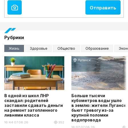
Рубрики
Жизнь
Здоровье
Общество
Образование
Экон
Луганск
В одной из школ ЛНР
Больше тысячи
скандал: родителей
кубометров воды ушло
заставили сдавать деньги
в землю: жители Луганск
на ремонт затопленного
бьют тревогу из-за
ливнями класса
крупной поломки
водопровода
16:44 07.08.26
352
16:07 07.08.26