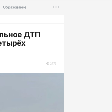
Образование
ельное ДТП
етырёх
2773