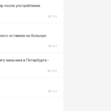
ер после употребления
708
нного оставили на больную
827
го мальчика в Петербурге -
1140
243