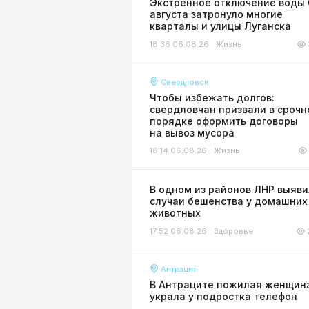
Экстренное отключение воды 
августа затронуло многие
кварталы и улицы Луганска
18:36 06.08.26
Жизнь
Свердловск
Чтобы избежать долгов:
свердловчан призвали в сроч
порядке оформить договоры
на вывоз мусора
18:14 06.08.26
Жизнь
В одном из районов ЛНР выяв
случаи бешенства у домашних
животных
17:52 06.08.26
Здоровье
Антрацит
В Антраците пожилая женщин
украла у подростка телефон