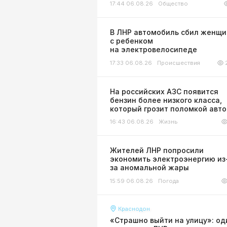
17:44 06.08.26
Общество
В ЛНР автомобиль сбил женщи
с ребенком
на электровелосипеде
17:33 06.08.26
Происшествия
На российских АЗС появится
бензин более низкого класса,
который грозит поломкой авт
16:43 06.08.26
Жизнь
Жителей ЛНР попросили
экономить электроэнергию из
за аномальной жары
15:59 06.08.26
Погода
Краснодон
«Страшно выйти на улицу»: од