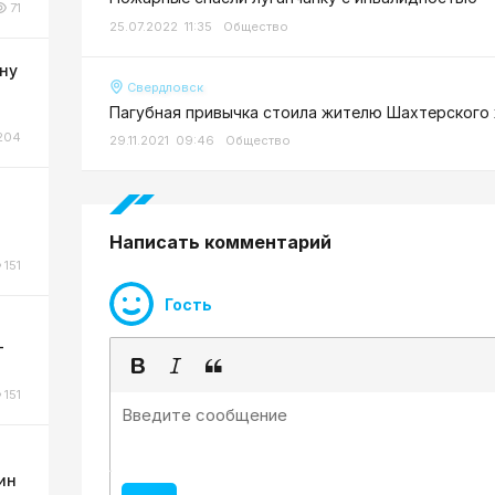
71
25.07.2022 11:35
Общество
ну
Свердловск
Пагубная привычка стоила жителю Шахтерского
204
29.11.2021 09:46
Общество
о
Написать комментарий
151
Гость
-
151
ин