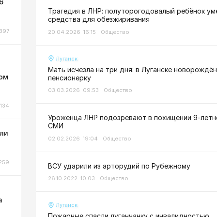
6
Трагедия в ЛНР: полуторогодовалый ребёнок ум
средства для обезжиривания
397
20.04.2026 16:15
Общество
Луганск
Мать исчезла на три дня: в Луганске новорождё
ном
пенсионерку
03.03.2026 09:53
Общество
134
Уроженца ЛНР подозревают в похищении 9-летне
СМИ
или
02.02.2026 19:04
Общество
259
ВСУ ударили из арторудий по Рубежному
26.10.2022 10:03
Общество
а
Луганск
Пожарные спасли луганчанку с инвалидностью