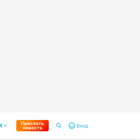
Прислать
И
Вход
новость