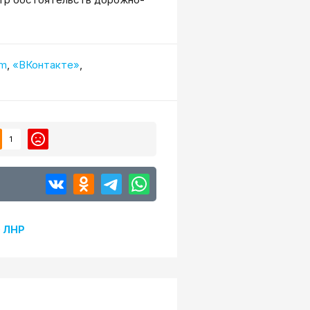
am
,
«ВКонтакте»
,
1
 ЛНР