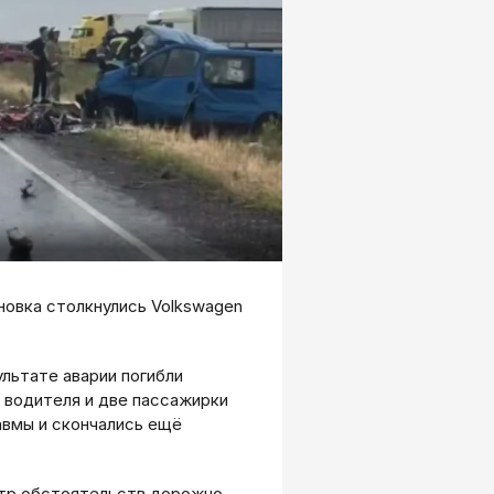
ановка столкнулись Volkswagen
льтате аварии погибли
 водителя и две пассажирки
авмы и скончались ещё
ктр обстоятельств дорожно-