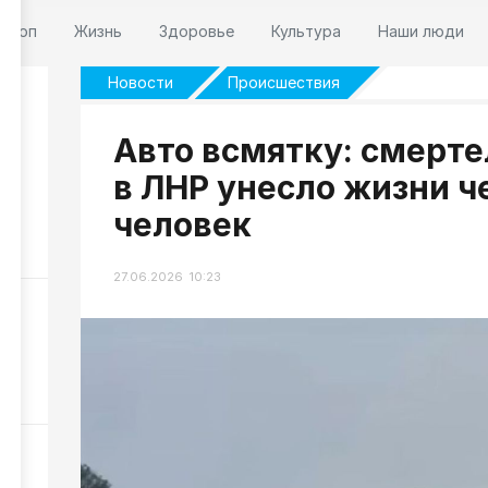
оскоп
Жизнь
Здоровье
Культура
Наши люди
Новости
Происшествия
Авто всмятку: смерт
в ЛНР унесло жизни ч
м
человек
26
27.06.2026 10:23
р
35