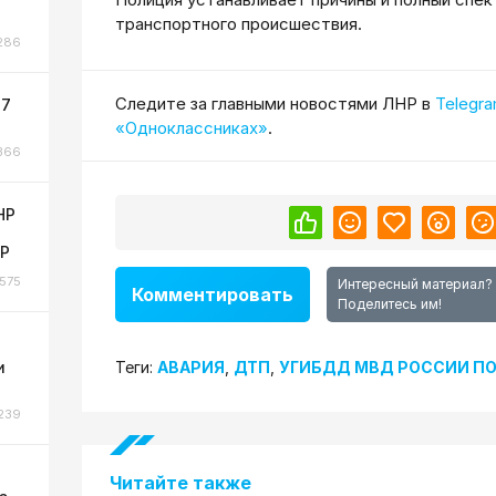
транспортного происшествия.
286
Cледите за главными новостями ЛНР в
Telegr
 7
«Одноклассниках»
.
366
НР
НР
575
Интересный материал?
Комментировать
Поделитесь им!
и
Теги:
АВАРИЯ
,
ДТП
,
УГИБДД МВД РОССИИ ПО
239
Читайте также