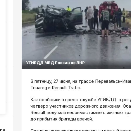
41
жар
37
УГИБДД МВД России по ЛНР
В пятницу, 27 июня, на трассе Перевальск-Ив
Touareg и Renault Trafic.
129
Как сообщили в пресс-службе УГИБДД, в резу
четверо участников дорожного движения. Оба
Renault получили несовместимые с жизнью тр
до прибытия бригады врачей.
ние
Полиция устанавливает причины и полный спе