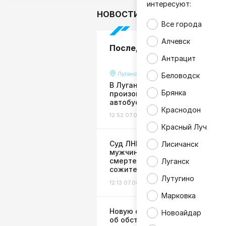
интересуют:
НОВОСТИ
В мире
Гор
Все города
Алчевск
Последние новости
Антрацит
Луганск
Беловодск
В Луганске за несколько часов
Брянка
произошло два ДТП с участие
автобусов
Краснодон
12:52 07.08.26
Происшествия
Красный Луч
Суд ЛНР пересмотрел пригово
Лисичанск
мужчине, причинившему
смертельные травмы
Луганск
сожительнице
Лутугино
12:13 07.08.26
Общество
Марковка
Новую систему оповещения
Новоайдар
об обстрелах создадут в ЛНР: