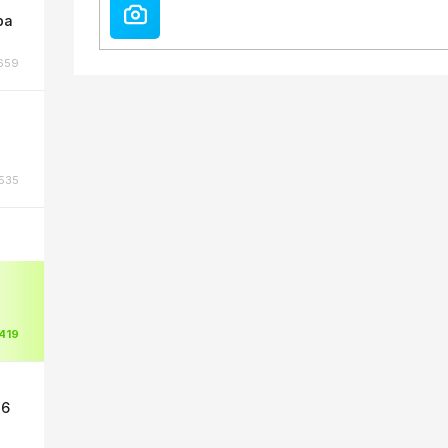
ра
659
535
419
 6