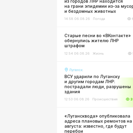
из городов ЛНР находится
на грани эпидемии из-за мусо
и бездомных животных
14:58 06.08.26
Погода
Старые песни во «ВКонтакте»
обернулись жителю ЛНР
штрафом
12:54 06.08.26
Жизнь
Луганск
ВСУ ударили по Луганску
и другим городам ЛНР:
пострадали люди, разрушены
здания
12:53 06.08.26
Происшествия
2
«Лугансквода» опубликовала
адреса плановых ремонтов на
августа: известно, где будут
перебои