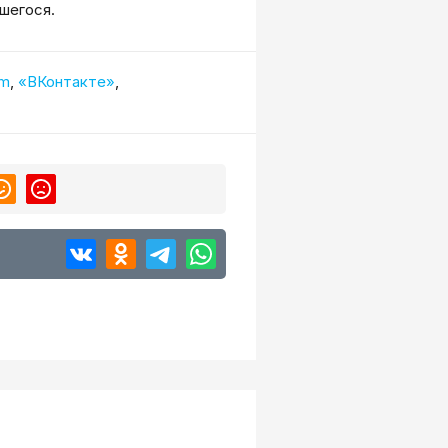
шегося.
am
,
«ВКонтакте»
,