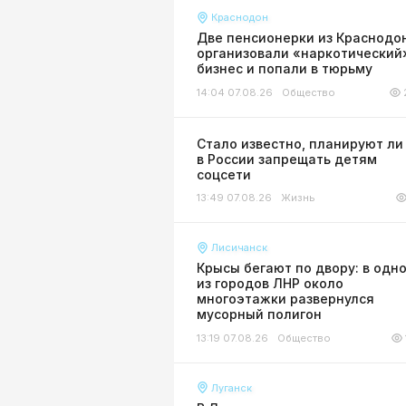
Краснодон
Две пенсионерки из Краснодо
организовали «наркотический
бизнес и попали в тюрьму
14:04 07.08.26
Общество
Стало известно, планируют ли
в России запрещать детям
соцсети
13:49 07.08.26
Жизнь
Лисичанск
Крысы бегают по двору: в одн
из городов ЛНР около
многоэтажки развернулся
мусорный полигон
13:19 07.08.26
Общество
Луганск