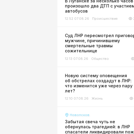
В Луганске за несколько часов
произошло два ДТП с участие
автобусов
12:52 07.08.26
Происшествия
Суд ЛНР пересмотрел пригово
мужчине, причинившему
смертельные травмы
сожительнице
12:13 07.08.26
Общество
Новую систему оповещения
об обстрелах создадут в ЛНР:
что изменится уже через пару
лет?
12:10 07.08.26
Жизнь
Новопсков
Забытая свеча чуть не
обернулась трагедией: в ЛНР
спасатели ликвидировали по