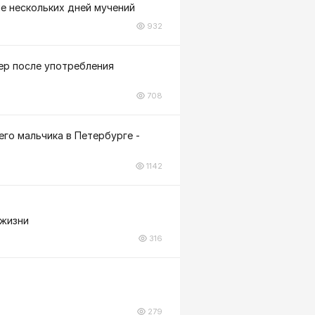
ле нескольких дней мучений
932
ер после употребления
708
го мальчика в Петербурге -
1142
 жизни
316
279