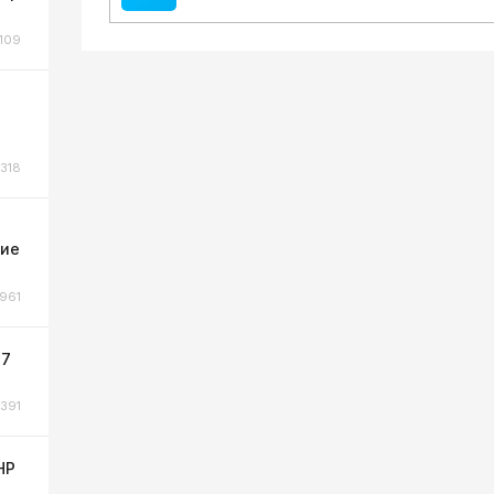
109
318
ние
961
 7
391
НР