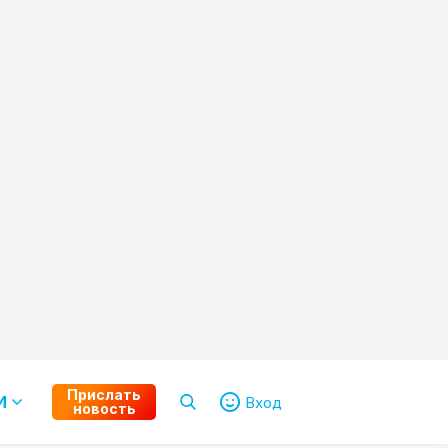
Прислать
И
Вход
новость