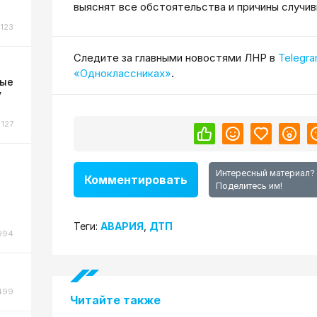
выяснят все обстоятельства и причины случив
123
Cледите за главными новостями ЛНР в
Telegr
«Одноклассниках»
.
ные
у
127
Интересный материал?
Комментировать
Поделитесь им!
Теги:
АВАРИЯ
,
ДТП
994
499
Читайте также