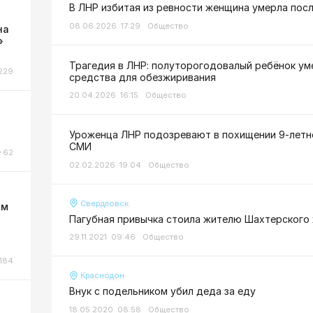
В ЛНР избитая из ревности женщина умерла пос
08.06.2026 17:29
Общество
на
»
Трагедия в ЛНР: полуторогодовалый ребёнок ум
229
средства для обезжиривания
20.04.2026 16:15
Общество
Уроженца ЛНР подозревают в похищении 9-летне
СМИ
62
02.02.2026 19:04
Общество
Свердловск
ом
Пагубная привычка стоила жителю Шахтерского
29.11.2021 09:46
Общество
184
Краснодон
Внук с подельником убил деда за еду
18.05.2020 08:58
Общество