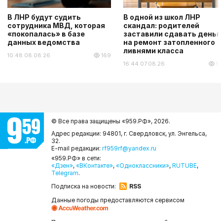
В ЛНР будут судить
В одной из школ ЛНР
сотрудника МВД, которая
скандал: родителей
«покопалась» в базе
заставили сдавать деньг
данных ведомства
на ремонт затопленного
ливнями класса
10:48 08.08.26
169
16:44 07.08.26
5
© Все права защищены «959.РФ»,
2026.
Адрес редакции: 94801, г. Свердловск, ул. Энгельса,
32.
E-mail редакции:
rf959rf@yandex.ru
«959.РФ» в сети:
«Дзен»
,
«ВКонтакте»
,
«Одноклассники»
,
RUTUBE
,
Telegram
.
Подписка на новости:
RSS
Данные погоды предоставляются сервисом