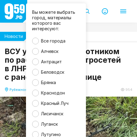
Вы можете выбрать
город, материалы
П
которого вас
р
интересуют:
а
в
Новости
Происшествия
и
Все города
т
е
ВСУ ударили беспилотником
Алчевск
л
ь
по работникам электросетей
Антрацит
с
в ЛНР: два человека
т
в
Беловодск
с ранениями в больнице
о
Л
Брянка
Н
Р
Рубежное
23.06.2026 12:28
954
Краснодон
Красный Луч
Лисичанск
Луганск
Лутугино