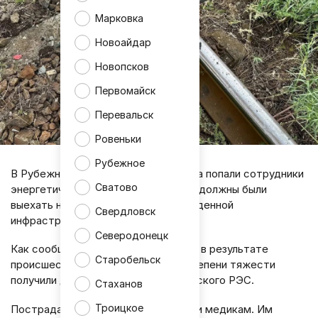
Марковка
Новоайдар
Новопсков
Первомайск
Перевальск
Ровеньки
Рубежное
В Рубежном под атаку беспилотника попали сотрудники
Сватово
энергетической компании, которые должны были
выехать на восстановление поврежденной
Свердловск
инфраструктуры.
Северодонецк
Как сообщили в Юго-Западной ЭСК, в результате
Старобельск
происшествия травмы различной степени тяжести
получили двое работников Рубежанского РЭС.
Стаханов
Троицкое
Пострадавших оперативно передали медикам. Им