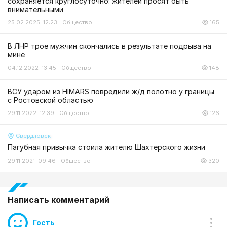
сохраняется круглосуточно: жителей просят быть
внимательными
25.02.2025 12:23
Общество
165
В ЛНР трое мужчин скончались в результате подрыва на
мине
04.12.2022 13:45
Общество
148
ВСУ ударом из HIMARS повредили ж/д полотно у границы
с Ростовской областью
29.11.2022 12:39
Общество
126
Свердловск
Пагубная привычка стоила жителю Шахтерского жизни
29.11.2021 09:46
Общество
320
Написать комментарий
Гость