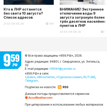
Кто в ЛНР останется
ВНИМАНИЕ! Экстренное
без света 10 августа?
отключение воды 9
Список адресов
августа затронуло более
трёх десятков населённы
21:02 09.08.26
314
пунктов в ЛНР
20:54 09.08.26
5
© Все права защищены «959.РФ»,
2026.
Адрес редакции: 94801, г. Свердловск, ул. Энгельса,
32.
E-mail редакции:
rf959rf@yandex.ru
«959.РФ» в сети:
«Дзен»
,
«ВКонтакте»
,
«Одноклассники»
,
RUTUBE
,
Telegram
.
Подписка на новости:
RSS
Данные погоды предоставляются сервисом
При цитировании и использовании любых материалов