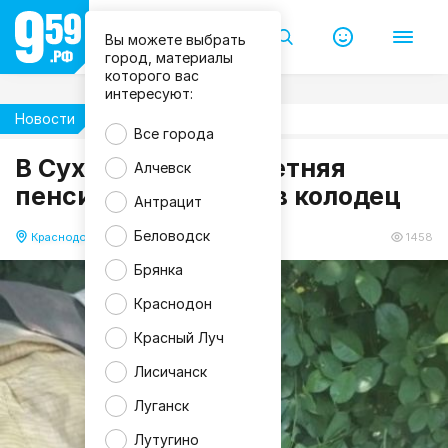
Вы можете выбрать
город, материалы
которого вас
интересуют:
М
Новости
Происшествия
Ч
Все города
С
В Суходольске 80-летняя
Р
Алчевск
о
пенсионерка упала в колодец
с
Антрацит
с
и
Беловодск
и
Краснодон
10.06.2026 11:49
1458
Брянка
Краснодон
Красный Луч
Лисичанск
Луганск
Лутугино