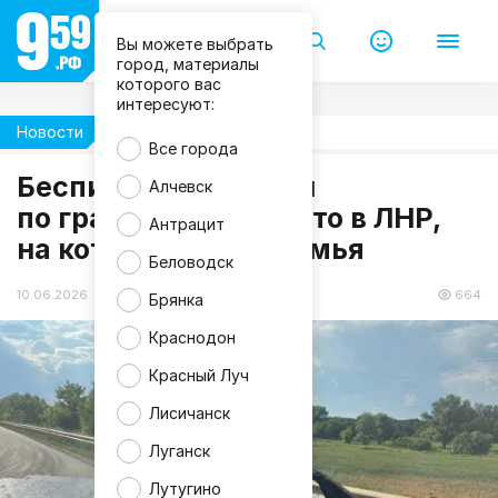
Вы можете выбрать
П
р
город, материалы
а
которого вас
в
интересуют:
и
т
Новости
Происшествия
е
Все города
л
ь
Беспилотник ударил
Алчевск
с
по гражданскому авто в ЛНР,
т
Антрацит
в
на котором ехала семья
о
Л
Беловодск
Н
Р
10.06.2026 09:53
664
Брянка
Краснодон
Красный Луч
Лисичанск
Луганск
Лутугино