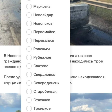
Марковка
Новоайдар
Новопсков
Первомайск
Перевальск
Ровеньки
В Новопсковском районе беспилотник атаковал
Рубежное
гражданский автомобиль, в котором находились трое
Сватово
членов одной семьи.
Свердловск
После удара машина загорелась, однако находившиеся
внутри люди смогли избежать травм.
Северодонецк
Старобельск
Стаханов
Троицкое