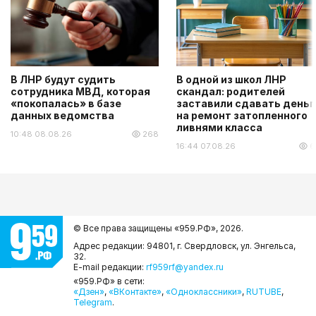
В ЛНР будут судить
В одной из школ ЛНР
сотрудника МВД, которая
скандал: родителей
«покопалась» в базе
заставили сдавать деньг
данных ведомства
на ремонт затопленного
ливнями класса
10:48 08.08.26
268
16:44 07.08.26
6
© Все права защищены «959.РФ»,
2026.
Адрес редакции: 94801, г. Свердловск, ул. Энгельса,
32.
E-mail редакции:
rf959rf@yandex.ru
«959.РФ» в сети:
«Дзен»
,
«ВКонтакте»
,
«Одноклассники»
,
RUTUBE
,
Telegram
.