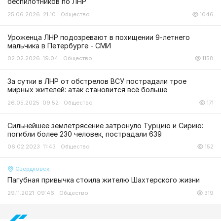
беспилотников по ЛНР
25.06.2026 21:10
Общество
1046
Уроженца ЛНР подозревают в похищении 9-летнего
мальчика в Петербурге - СМИ
02.02.2026 19:04
Общество
1158
За сутки в ЛНР от обстрелов ВСУ пострадали трое
мирных жителей: атак становится всё больше
26.05.2025 09:52
Общество
171
Сильнейшее землетрясение затронуло Турцию и Сирию:
погибли более 230 человек, пострадали 639
06.02.2023 11:43
Общество
152
Свердловск
Пагубная привычка стоила жителю Шахтерского жизни
29.11.2021 09:46
Общество
319