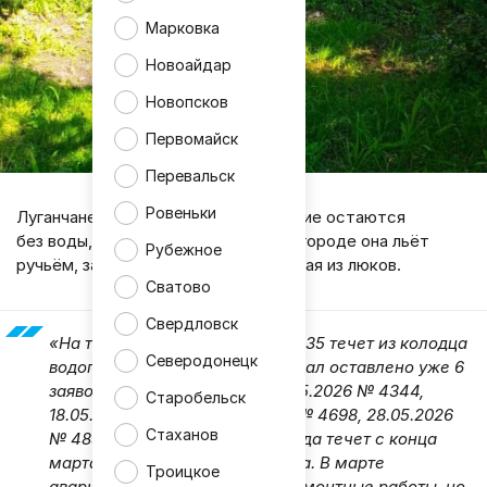
Марковка
Новоайдар
Новопсков
Первомайск
Перевальск
Ровеньки
Луганчане бьют тревогу - пока многие остаются
без воды, по некоторым адресам в городе она льёт
Рубежное
ручьём, затапливая подвалы и вытекая из люков.
Сватово
Свердловск
«На территории школы-сад № 135 течет из колодца
Северодонецк
водопроводная вода. В водоканал оставлено уже 6
заявок (04.05.2026 № 4127, 13.05.2026 № 4344,
Старобельск
18.05.2026 № 4519, 25.05.2026 № 4698, 28.05.2026
Стаханов
№ 4836, 02.06.2026 № 4931). Вода течет с конца
марта месяца, но текла из люка. В марте
Троицкое
аварийная бригада сделала ремонтные работы, но