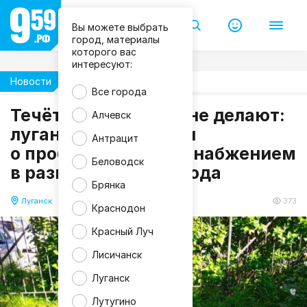
Вы можете выбрать
город, материалы
которого вас
интересуют:
Новости
Происшествия
Все города
Течёт вода, ремонт не делают:
Алчевск
луганчане сообщили
Антрацит
С
о проблемах с водоснабжением
о
ц
Беловодск
в разных частях города
с
е
Брянка
т
и
Луганск
06.06.2026 17:19
373
Краснодон
Красный Луч
Лисичанск
Луганск
Лутугино