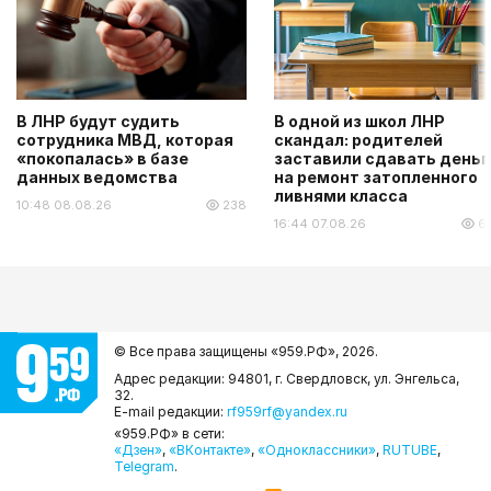
В ЛНР будут судить
В одной из школ ЛНР
сотрудника МВД, которая
скандал: родителей
«покопалась» в базе
заставили сдавать деньг
данных ведомства
на ремонт затопленного
ливнями класса
10:48 08.08.26
238
16:44 07.08.26
6
© Все права защищены «959.РФ»,
2026.
Адрес редакции: 94801, г. Свердловск, ул. Энгельса,
32.
E-mail редакции:
rf959rf@yandex.ru
«959.РФ» в сети:
«Дзен»
,
«ВКонтакте»
,
«Одноклассники»
,
RUTUBE
,
Telegram
.