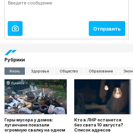
Рубрики
Жизнь
Здоровье
Общество
Образование
Экон
Луганск
Горы мусора у домов:
Кто в ЛНР останется
луганчане показали
без света 10 августа?
огромную свалку на одном
Список адресов