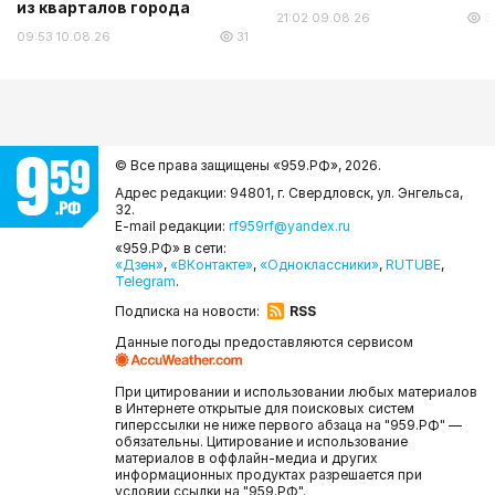
из кварталов города
21:02 09.08.26
3
09:53 10.08.26
31
© Все права защищены «959.РФ»,
2026.
Адрес редакции: 94801, г. Свердловск, ул. Энгельса,
32.
E-mail редакции:
rf959rf@yandex.ru
«959.РФ» в сети:
«Дзен»
,
«ВКонтакте»
,
«Одноклассники»
,
RUTUBE
,
Telegram
.
Подписка на новости:
RSS
Данные погоды предоставляются сервисом
При цитировании и использовании любых материалов
в Интернете открытые для поисковых систем
гиперссылки не ниже первого абзаца на "959.РФ" —
обязательны. Цитирование и использование
материалов в оффлайн-медиа и других
информационных продуктах разрешается при
условии ссылки на "959.РФ".