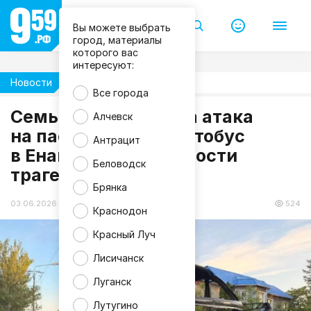
Вы можете выбрать
город, материалы
которого вас
интересуют:
Новости
Происшествия
Все города
d
a
Семь жизней унесла атака
Алчевск
n
-
на пассажирский автобус
Антрацит
n
в Енакиево: подробности
e
w
Беловодск
трагедии
s
.
Брянка
r
u
03.06.2026 12:01
524
Краснодон
Красный Луч
Лисичанск
Луганск
Лутугино