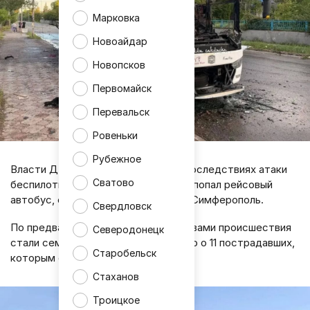
Марковка
Новоайдар
Новопсков
Первомайск
Перевальск
Ровеньки
Рубежное
Власти ДНР сообщили о тяжёлых последствиях атаки
Сватово
беспилотника в Енакиево. Под удар попал рейсовый
автобус, следовавший из Москвы в Симферополь.
Свердловск
По предварительным данным, жертвами происшествия
Северодонецк
стали семь человек. Также известно о 11 пострадавших,
Старобельск
которым оказывается помощь.
Стаханов
Троицкое