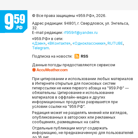
© Все права защищены «959.РФ»,
2026.
Адрес редакции: 94801, г. Свердловск, ул. Энгельса,
32.
E-mail редакции:
rf959rf@yandex.ru
«959.РФ» в сети:
«Дзен»
,
«ВКонтакте»
,
«Одноклассники»
,
RUTUBE
,
Telegram
.
Подписка на новости:
RSS
Данные погоды предоставляются сервисом
При цитировании и использовании любых материалов
в Интернете открытые для поисковых систем
гиперссылки не ниже первого абзаца на "959.РФ" —
обязательны. Цитирование и использование
материалов в оффлайн-медиа и других
информационных продуктах разрешается при
условии ссылки на "959.РФ".
Редакция может не разделять мнений или взглядов,
опубликованных в авторских или рекламных
сообщениях, размещенных на сайте.
Отдельные публикации могут содержать
информацию, не предназначенную для пользователей
до 16 лет.