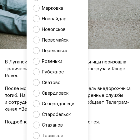
Марковка
Новоайдар
Новопсков
Первомайск
Перевальск
Ровеньки
В Луганске возле 3-й городской больницы произошла
трагическая авария с участием большегруза и Range
Рубежное
Rover.
Сватово
После мощного столкновения водитель внедорожника
Свердловск
погиб. На месте ДТП работали экстренные службы
и сотрудники Госавтоинспекции, сообщает Телеграм-
Северодонецк
канал «Вести Луганск».
Старобельск
Подробности происшествия уточняются.
Стаханов
Троицкое