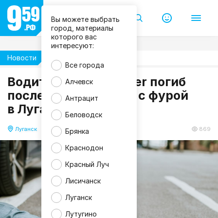
Вы можете выбрать
город, материалы
которого вас
интересуют:
Новости
Происшествия
Все города
m
Водитель Range Rover погиб
Алчевск
a
после столкновения с фурой
g
Антрацит
n
в Луганске
i
f
Беловодск
i
c
Луганск
28.05.2026 09:52
869
Брянка
Краснодон
Красный Луч
Лисичанск
Луганск
Лутугино