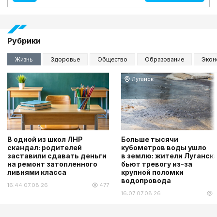
Рубрики
Жизнь
Здоровье
Общество
Образование
Экон
Луганск
В одной из школ ЛНР
Больше тысячи
скандал: родителей
кубометров воды ушло
заставили сдавать деньги
в землю: жители Луганск
на ремонт затопленного
бьют тревогу из-за
ливнями класса
крупной поломки
водопровода
16:44 07.08.26
477
16:07 07.08.26
1