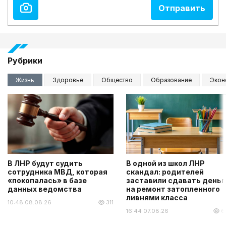
Рубрики
Жизнь
Здоровье
Общество
Образование
Экон
В ЛНР будут судить
В одной из школ ЛНР
сотрудника МВД, которая
скандал: родителей
«покопалась» в базе
заставили сдавать деньг
данных ведомства
на ремонт затопленного
ливнями класса
10:48 08.08.26
311
16:44 07.08.26
6