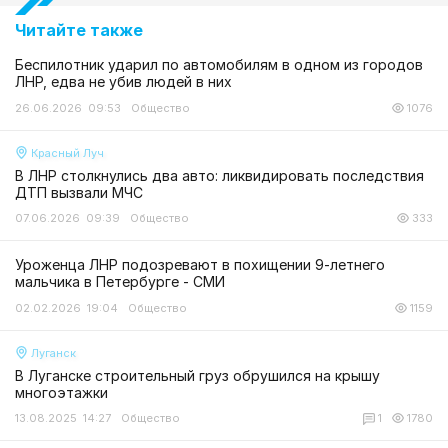
Читайте также
Беспилотник ударил по автомобилям в одном из городов
ЛНР, едва не убив людей в них
26.06.2026 09:53
Общество
1076
Красный Луч
В ЛНР столкнулись два авто: ликвидировать последствия
ДТП вызвали МЧС
07.06.2026 09:39
Общество
333
Уроженца ЛНР подозревают в похищении 9-летнего
мальчика в Петербурге - СМИ
02.02.2026 19:04
Общество
1159
Луганск
В Луганске строительный груз обрушился на крышу
многоэтажки
13.08.2025 14:27
Общество
1
1780