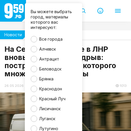
Вы можете выбрать
город, материалы
которого вас
интересуют:
Новости
Происшествия
Все города
На Северском Донце в ЛНР
Алчевск
m
вновь произошел подрыв:
Антрацит
a
пострадал юноша, у которого
g
n
Беловодск
множественные раны
i
f
Брянка
i
c
26.05.2026 21:06
1013
Краснодон
Красный Луч
Лисичанск
Луганск
Лутугино