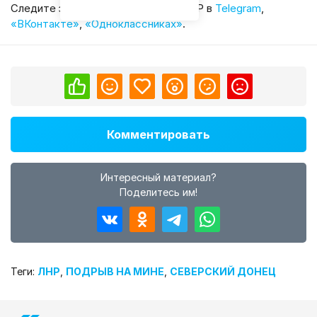
Cледите за главными новостями ЛНР в
Telegram
,
«ВКонтакте»
,
«Одноклассниках»
.
Комментировать
Интересный материал?
Поделитесь им!
Теги:
ЛНР
,
ПОДРЫВ НА МИНЕ
,
СЕВЕРСКИЙ ДОНЕЦ