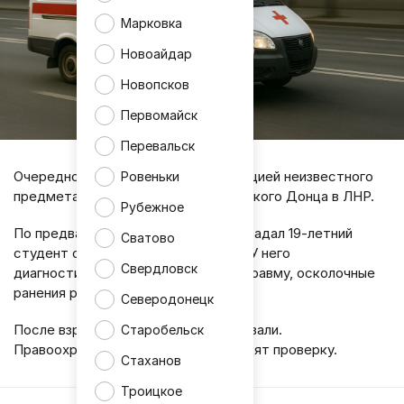
Марковка
Новоайдар
Новопсков
Первомайск
Перевальск
Очередное происшествие с детонацией неизвестного
Ровеньки
предмета произошло вблизи Северского Донца в ЛНР.
Рубежное
По предварительным данным, пострадал 19-летний
Сватово
студент одного из луганских вузов. У него
Свердловск
диагностировали минно-взрывную травму, осколочные
ранения рук и ссадины.
Северодонецк
После взрыва юношу госпитализировали.
Старобельск
Правоохранительные органы проводят проверку.
Стаханов
Троицкое