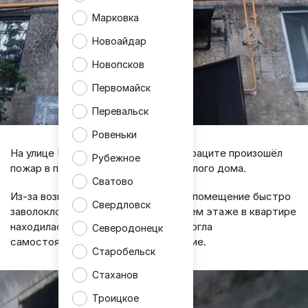
Марковка
Новоайдар
Новопсков
Первомайск
Перевальск
Ровеньки
На улице Молодогвардейской в Антраците произошёл
Рубежное
пожар в подъезде пятиэтажного жилого дома.
Сватово
Из-за возгорания мусора в тамбуре помещение быстро
Свердловск
заволокло густым дымом. На третьем этаже в квартире
находилась девушка, которая не смогла
Северодонецк
самостоятельно покинуть помещение.
Старобельск
Стаханов
Троицкое