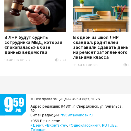
В ЛНР будут судить
В одной из школ ЛНР
сотрудника МВД, которая
скандал: родителей
«покопалась» в базе
заставили сдавать деньг
данных ведомства
на ремонт затопленного
ливнями класса
10:48 08.08.26
263
16:44 07.08.26
6
© Все права защищены «959.РФ»,
2026.
Адрес редакции: 94801, г. Свердловск, ул. Энгельса,
32.
E-mail редакции:
rf959rf@yandex.ru
«959.РФ» в сети:
«Дзен»
,
«ВКонтакте»
,
«Одноклассники»
,
RUTUBE
,
Telegram
.