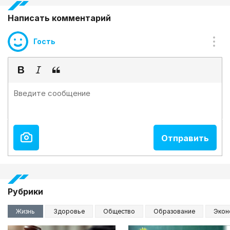
Написать комментарий
Гость
Рубрики
Жизнь
Здоровье
Общество
Образование
Экон