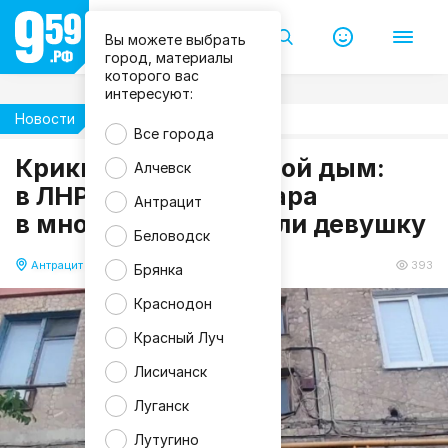
Вы можете выбрать
город, материалы
которого вас
интересуют:
Новости
Происшествия
Все города
Крики из окна и густой дым:
Алчевск
в ЛНР во время пожара
М
Антрацит
Ч
в многоэтажке спасли девушку
С
Л
Беловодск
Н
Р
Антрацит
21.05.2026 17:39
393
Брянка
Краснодон
Красный Луч
Лисичанск
Луганск
Лутугино