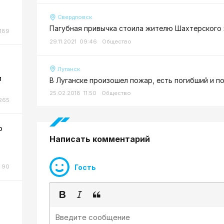
Свердловск
Пагубная привычка стоила жителю Шахтерского
189
29.11.2021 09:46
Общество
Луганск
м
В Луганске произошел пожар, есть погибший и 
25.02.2018 11:50
Общество
265
р
Написать комментарий
Гость
90