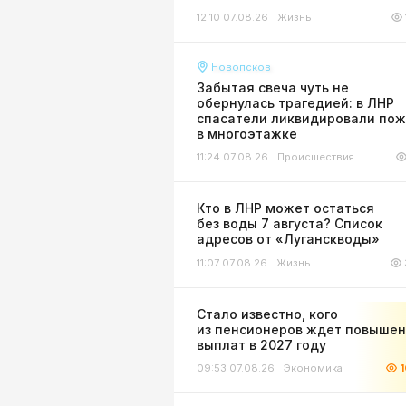
12:10 07.08.26
Жизнь
Новопсков
Забытая свеча чуть не
обернулась трагедией: в ЛНР
спасатели ликвидировали по
в многоэтажке
11:24 07.08.26
Происшествия
Кто в ЛНР может остаться
без воды 7 августа? Список
адресов от «Луганскводы»
11:07 07.08.26
Жизнь
Стало известно, кого
из пенсионеров ждет повыше
выплат в 2027 году
09:53 07.08.26
Экономика
1