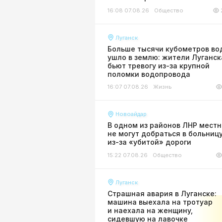
16:08 07.08.26
Общество
Луганск
Больше тысячи кубометров во
ушло в землю: жители Луганск
бьют тревогу из-за крупной
поломки водопровода
16:07 07.08.26
Жизнь
Новоайдар
В одном из районов ЛНР мест
не могут добраться в больниц
из-за «убитой» дороги
15:22 07.08.26
Общество
Луганск
Страшная авария в Луганске:
машина выехала на тротуар
и наехала на женщину,
сидевшую на лавочке