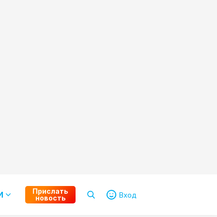
Прислать
И
Вход
новость