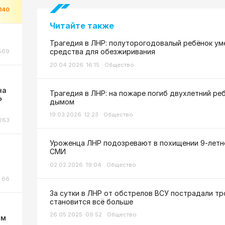
140
Читайте также
Трагедия в ЛНР: полуторогодовалый ребёнок ум
средства для обезжиривания
569
20.04.2026 16:15
Общество
на
Трагедия в ЛНР: на пожаре погиб двухлетний ре
»
дымом
19.03.2026 12:23
Общество
263
Уроженца ЛНР подозревают в похищении 9-летне
СМИ
02.02.2026 19:04
Общество
66
За сутки в ЛНР от обстрелов ВСУ пострадали тр
становится всё больше
26.05.2025 09:52
Общество
ом