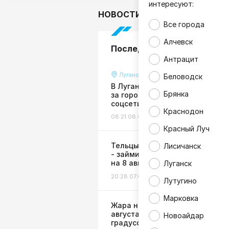
интересуют:
НОВОСТИ
В мире
Гор
Все города
Алчевск
Последние новости
Антрацит
Луганск
Беловодск
В Луганске прогремел взрыв,
Брянка
за городом видны клубы дыма 
соцсети
Краснодон
08:21 08.08.26
Происшествия
Красный Луч
Тельцы - ждите деньги, Козер
Лисичанск
- займитесь здоровьем: горос
на 8 августа
Луганск
20:28 07.08.26
Гороскоп
Лутугино
Марковка
Жара не отступает: в ЛНР 8
августа ожидается до +38
Новоайдар
градусов