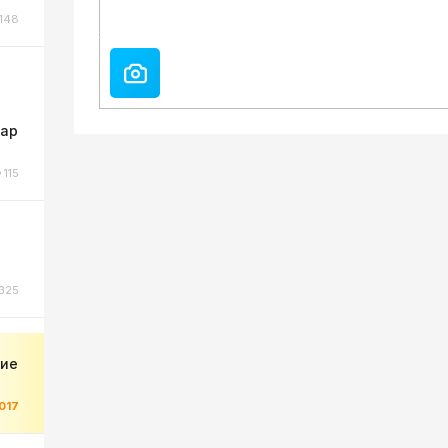
148
жар
115
325
ние
017