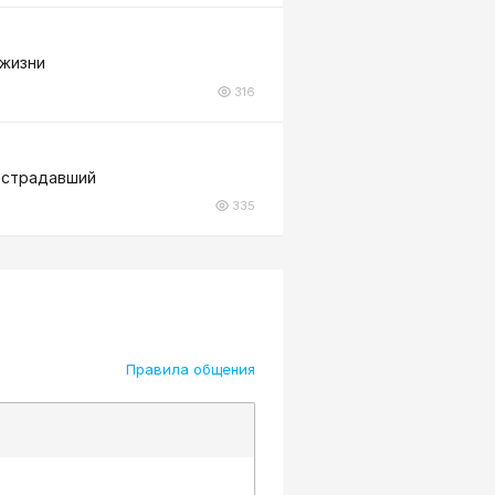
 жизни
316
пострадавший
335
Правила общения