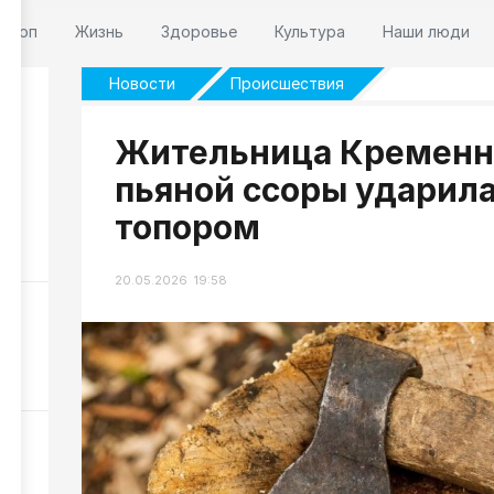
оскоп
Жизнь
Здоровье
Культура
Наши люди
Новости
Происшествия
Жительница Кременно
пьяной ссоры ударила
-
топором
450
20.05.2026 19:58
оги
коп
163