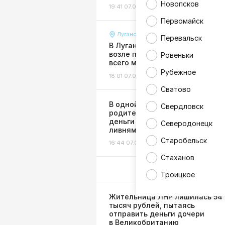
Новопсков
19:41 07.08.26
Погода
Первомайск
Луганск
Перевальск
В Луганске разгромили клумб
возле парка 1 Мая, высаженны
Ровеньки
всего месяц назад
Рубежное
18:01 07.08.26
Происшествия
Сватово
В одной из школ ЛНР скандал:
Свердловск
родителей заставили сдавать
деньги на ремонт затопленног
Северодонецк
ливнями класса
Старобельск
16:44 07.08.26
Жизнь
Стаханов
Троицкое
Жительница ЛНР лишилась 54
тысяч рублей, пытаясь
отправить деньги дочери
в Великобританию