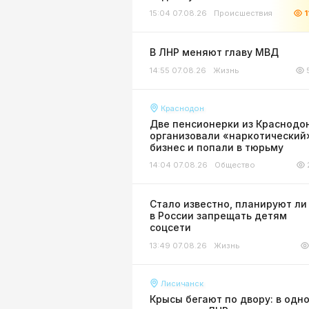
15:04 07.08.26
Происшествия
1
В ЛНР меняют главу МВД
14:55 07.08.26
Жизнь
Краснодон
Две пенсионерки из Краснодо
организовали «наркотический
бизнес и попали в тюрьму
14:04 07.08.26
Общество
Стало известно, планируют ли
в России запрещать детям
соцсети
13:49 07.08.26
Жизнь
Лисичанск
Крысы бегают по двору: в одн