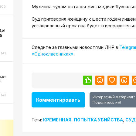
Мужчина чудом остался жив: медики буквально
205
Суд приговорил женщину к шести годам лишен
установленный срок она будет в исправитель
ды
а
Cледите за главными новостями ЛНР в
Telegr
141
«Одноклассниках»
.
ные
у
141
Интересный материал?
Комментировать
Поделитесь им!
Теги:
КРЕМЕННАЯ
,
ПОПЫТКА УБИЙСТВА
,
СУД