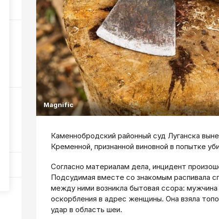
215
ы
е
334
Magnific
о
Каменнобродский районный суд Луганска выне
445
Кременной, признанной виновной в попытке уб
Согласно материалам дела, инцидент произош
Подсудимая вместе со знакомым распивала сп
между ними возникла бытовая ссора: мужчина 
оскорбления в адрес женщины. Она взяла топ
удар в область шеи.