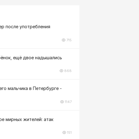
ер после употребления
715
бёнок, ещё двое надышались
868
го мальчика в Петербурге -
1147
ое мирных жителей: атак
151