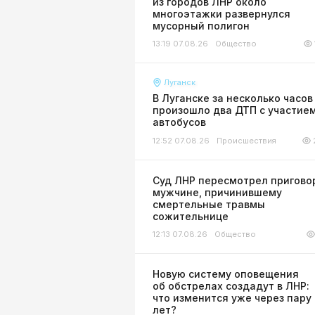
из городов ЛНР около
многоэтажки развернулся
мусорный полигон
13:19 07.08.26
Общество
Луганск
В Луганске за несколько часов
произошло два ДТП с участие
автобусов
12:52 07.08.26
Происшествия
Суд ЛНР пересмотрел пригово
мужчине, причинившему
смертельные травмы
сожительнице
12:13 07.08.26
Общество
Новую систему оповещения
об обстрелах создадут в ЛНР:
что изменится уже через пару
лет?