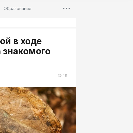
Образование
й в ходе
 знакомого
411