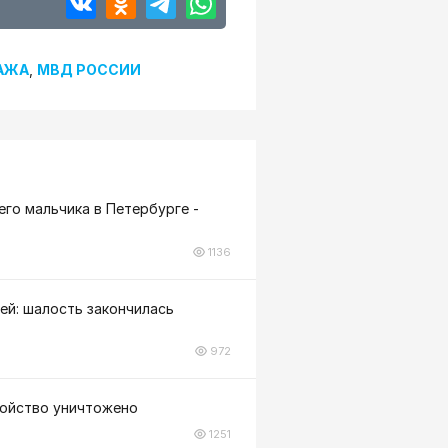
АЖА
,
МВД РОССИИ
го мальчика в Петербурге -
1136
ей: шалость закончилась
972
ройство уничтожено
1251