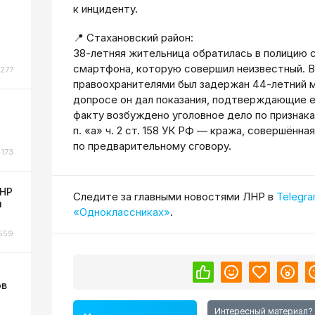
к инциденту.
📍 Стахановский район:
38-летняя жительница обратилась в полицию 
смартфона, которую совершил неизвестный. В
277
правоохранителями был задержан 44-летний м
допросе он дал показания, подтверждающие ег
факту возбуждено уголовное дело по признак
п. «а» ч. 2 ст. 158 УК РФ — кража, совершённая
по предварительному сговору.
173
ЛНР
Cледите за главными новостями ЛНР в
Telegr
й
«Одноклассниках»
.
559
ов
Интересный материал?