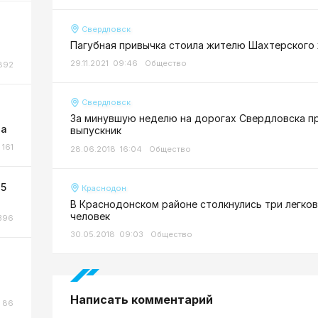
Свердловск
Пагубная привычка стоила жителю Шахтерского
29.11.2021 09:46
Общество
892
Свердловск
За минувшую неделю на дорогах Свердловска п
та
выпускник
161
28.06.2018 16:04
Общество
 5
Краснодон
В Краснодонском районе столкнулись три легко
человек
396
30.05.2018 09:03
Общество
Написать комментарий
86