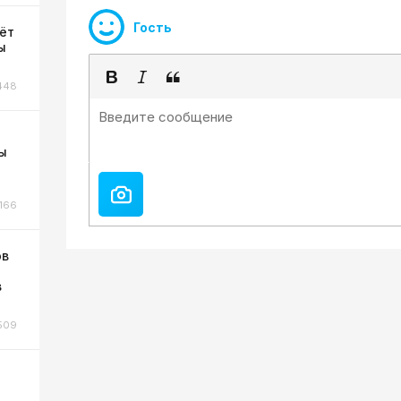
Гость
ёт
ы
448
ы
166
ов
в
509