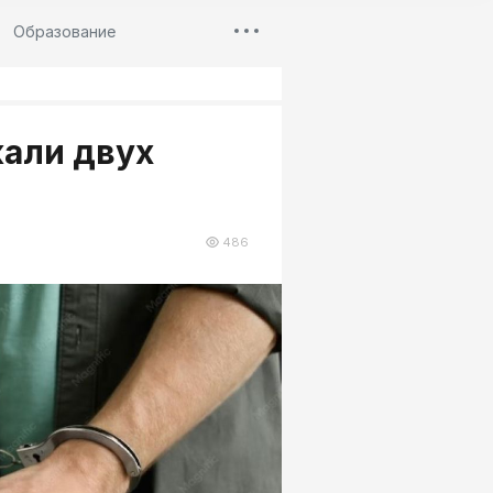
Образование
жали двух
486