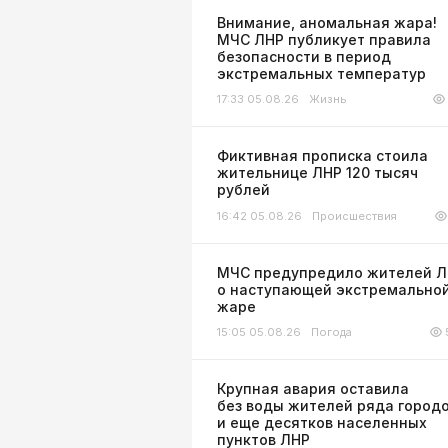
Внимание, аномальная жара!
МЧС ЛНР публикует правила
безопасности в период
экстремальных температур
17:33 05.08.26
Жизнь
Фиктивная прописка стоила
жительнице ЛНР 120 тысяч
рублей
16:42 05.08.26
Происшествия
МЧС предупредило жителей 
о наступающей экстремально
жаре
15:05 05.08.26
Погода
Крупная авария оставила
без воды жителей ряда город
и еще десятков населенных
пунктов ЛНР