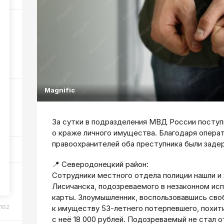
6
37
Magnific
За сутки в подразделения МВД России поступ
102
о краже личного имущества. Благодаря опера
правоохранителей оба преступника были заде
📍 Северодонецкий район:
Сотрудники местного отдела полиции нашли и
ки
Лисичанска, подозреваемого в незаконном ис
карты. Злоумышленник, воспользовавшись св
162
к имуществу 53-летнего потерпевшего, похити
с неё 18 000 рублей. Подозреваемый не стал 