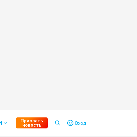
Прислать
И
Вход
новость