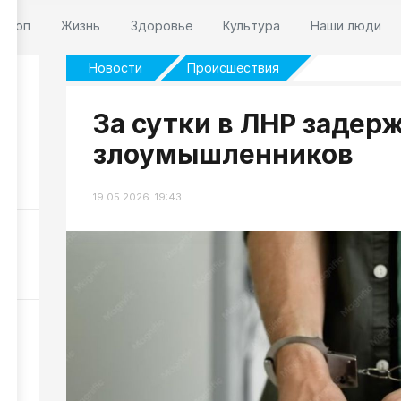
оскоп
Жизнь
Здоровье
Культура
Наши люди
Новости
Происшествия
За сутки в ЛНР задер
злоумышленников
141
19.05.2026 19:43
 6
338
ли
252