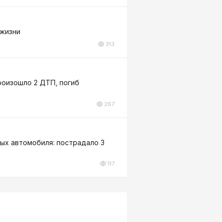
 жизни
313
роизошло 2 ДТП, погиб
267
вых автомобиля: пострадало 3
117