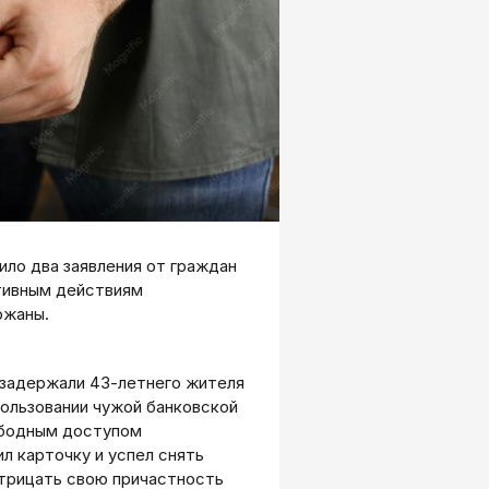
ило два заявления от граждан
тивным действиям
ржаны.
 задержали 43-летнего жителя
пользовании чужой банковской
ободным доступом
л карточку и успел снять
отрицать свою причастность