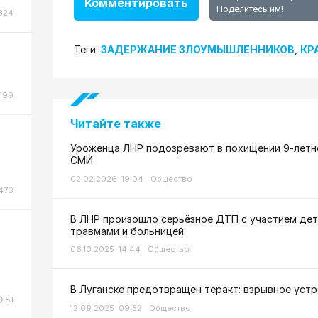
Комментировать
Поделитесь им!
324
Теги:
ЗАДЕРЖАНИЕ ЗЛОУМЫШЛЕННИКОВ
,
КР
199
Читайте также
Уроженца ЛНР подозревают в похищении 9-летне
СМИ
02.02.2026 19:04
Общество
476
В ЛНР произошло серьёзное ДТП с участием дет
травмами и больницей
06.10.2025 14:44
Общество
В Луганске предотвращён теракт: взрывное уст
81
12.09.2025 09:52
Общество