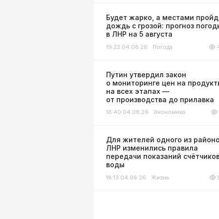
Будет жарко, а местами пройд
дождь с грозой: прогноз погод
в ЛНР на 5 августа
19:22 04.08.26
Погода
Путин утвердил закон
о мониторинге цен на продукт
на всех этапах —
от производства до прилавка
18:40 04.08.26
Экономика
Для жителей одного из район
ЛНР изменились правила
передачи показаний счётчико
воды
18:13 04.08.26
Жизнь