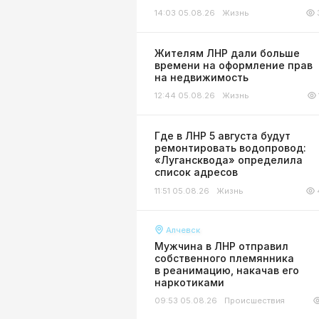
14:03 05.08.26
Жизнь
Жителям ЛНР дали больше
времени на оформление прав
на недвижимость
12:44 05.08.26
Жизнь
Где в ЛНР 5 августа будут
ремонтировать водопровод:
«Лугансквода» определила
список адресов
11:51 05.08.26
Жизнь
Алчевск
Мужчина в ЛНР отправил
собственного племянника
в реанимацию, накачав его
наркотиками
09:53 05.08.26
Происшествия