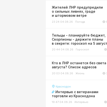
Жителей ЛНР предупредили
о сильных ливнях, граде
и штормовом ветре
23:24 04.08.26
Погода
Тельцы - планируйте бюджет,
Скорпионы - держите планы
в секрете: гороскоп на 5 авгус
20:44 04.08.26
Гороскоп
Кто в ЛНР останется без света
августа? Список адресов
20:03 04.08.26
Жизнь
Краснодон
Интервью с ветеранами
торговли из Краснодона
19:47 04.08.26
Интервью