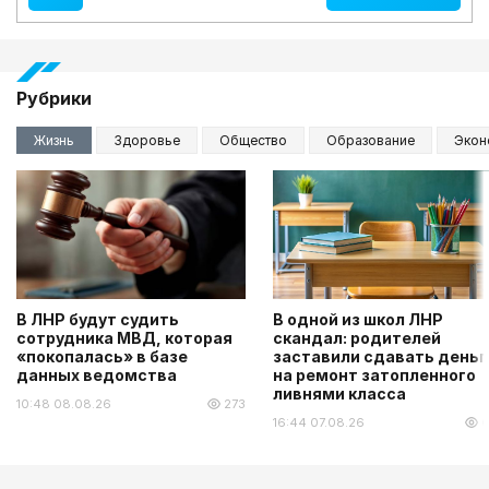
Рубрики
Жизнь
Здоровье
Общество
Образование
Экон
В ЛНР будут судить
В одной из школ ЛНР
сотрудника МВД, которая
скандал: родителей
«покопалась» в базе
заставили сдавать деньг
данных ведомства
на ремонт затопленного
ливнями класса
10:48 08.08.26
273
16:44 07.08.26
6