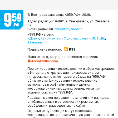
© Все права защищены «959.РФ»,
2026.
Адрес редакции: 94801, г. Свердловск, ул. Энгельса,
32.
E-mail редакции:
rf959rf@yandex.ru
«959.РФ» в сети:
«Дзен»
,
«ВКонтакте»
,
«Одноклассники»
,
RUTUBE
,
Telegram
.
Подписка на новости:
RSS
Данные погоды предоставляются сервисом
При цитировании и использовании любых материалов
в Интернете открытые для поисковых систем
гиперссылки не ниже первого абзаца на "959.РФ" —
обязательны. Цитирование и использование
материалов в оффлайн-медиа и других
информационных продуктах разрешается при
условии ссылки на "959.РФ".
Редакция может не разделять мнений или взглядов,
опубликованных в авторских или рекламных
сообщениях, размещенных на сайте.
Отдельные публикации могут содержать
информацию, не предназначенную для пользователей