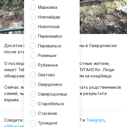
Марковка
Новоайдар
Новопсков
Первомайск
Десятки могил оказались повреждены в Свердловске
Перевальск
после атаки беспилотника.
Ровеньки
О последствиях удара сообщили местные жители,
Рубежное
пишет Telegram-канал «МЛНР LIVE ЛУГАНСК». Люди
Сватово
обнаружили разрушения, когда пришли на кладбище.
Свердловск
Сейчас жители города помогают искать родственников
семей, чьи захоронения пострадали в результате
Северодонецк
взрыва.
Старобельск
Стаханов
Cледите за главными новостями ЛНР в
Telegram
,
Троицкое
«ВКонтакте»
,
«Одноклассниках»
.