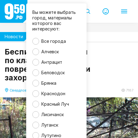
г
р
а
Вы можете выбрать
м
город, материалы
/
которого вас
М
интересуют:
Л
Н
Новости
Происшествия
Р
Все города
L
I
Беспилотник ударил
Алчевск
V
E
по кладбищу в ЛНР:
Антрацит
Л
повреждены десятки
У
Г
Беловодск
захоронений
А
Н
Брянка
С
К
Свердловск
13.05.2026 20:11
7187
Краснодон
Красный Луч
Лисичанск
Луганск
Лутугино