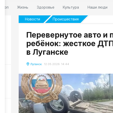
оскоп
Жизнь
Здоровье
Культура
Наши люди
Новости
Происшествия
Перевернутое авто и
ребёнок: жесткое ДТ
и
,
в Луганске
58
Луганск
12.05.2026 14:44
ра
21