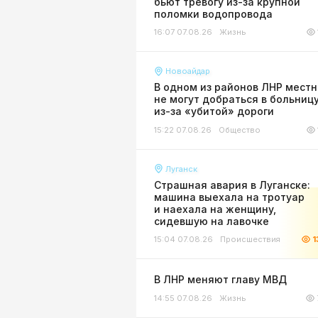
бьют тревогу из-за крупной
поломки водопровода
16:07 07.08.26
Жизнь
Новоайдар
В одном из районов ЛНР мест
не могут добраться в больниц
из-за «убитой» дороги
15:22 07.08.26
Общество
Луганск
Страшная авария в Луганске:
машина выехала на тротуар
и наехала на женщину,
сидевшую на лавочке
15:04 07.08.26
Происшествия
1
В ЛНР меняют главу МВД
14:55 07.08.26
Жизнь