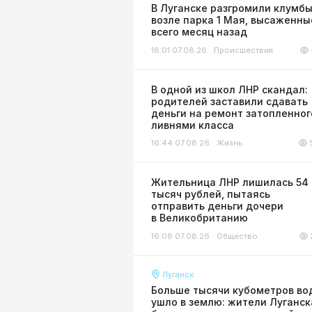
В Луганске разгромили клумб
возле парка 1 Мая, высаженны
всего месяц назад
18:01 07.08.26
Происшествия
В одной из школ ЛНР скандал:
родителей заставили сдавать
деньги на ремонт затопленног
ливнями класса
16:44 07.08.26
Жизнь
Жительница ЛНР лишилась 54
тысяч рублей, пытаясь
отправить деньги дочери
в Великобританию
16:08 07.08.26
Общество
Луганск
Больше тысячи кубометров во
ушло в землю: жители Луганск