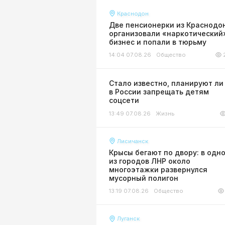
Краснодон
Две пенсионерки из Краснодо
организовали «наркотический
бизнес и попали в тюрьму
14:04 07.08.26
Общество
Стало известно, планируют ли
в России запрещать детям
соцсети
13:49 07.08.26
Жизнь
Лисичанск
Крысы бегают по двору: в одн
из городов ЛНР около
многоэтажки развернулся
мусорный полигон
13:19 07.08.26
Общество
Луганск