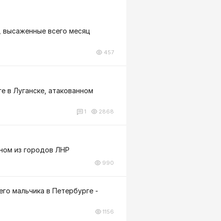
я, высаженные всего месяц
457
ге в Луганске, атакованном
1
2868
дном из городов ЛНР
990
го мальчика в Петербурге -
1156