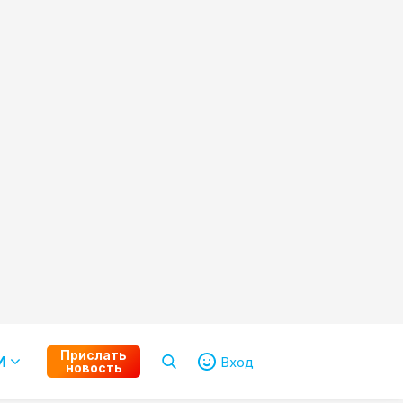
Прислать
И
Вход
новость