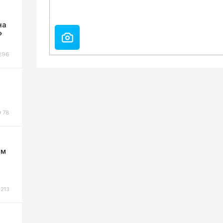
на
»
296
78
ом
213