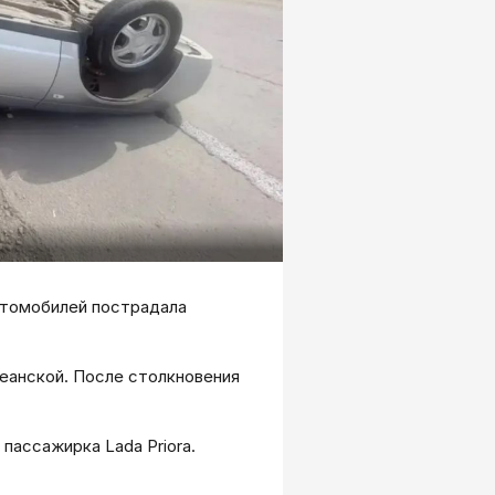
автомобилей пострадала
кеанской. После столкновения
 пассажирка Lada Priora.