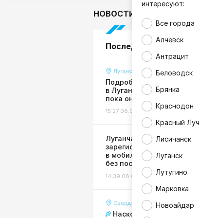
интересуют:
НОВОСТИ
В мире
Гор
Все города
Алчевск
Последние новости
Антрацит
Луганск
Беловодск
Подробности страшной авари
Брянка
в Луганске: пенсионерку сбили
пока она сидела на лавочке
Краснодон
15:27 08.08.26
Происшествия
Красный Луч
Луганчане могут
Лисичанск
зарегистрировать бизнес
в мобильном приложении Сбе
Луганск
без посещения налоговой
Лутугино
14:39 08.08.26
Экономика
Марковка
Свердловск
Новоайдар
Насколько для Свердловска