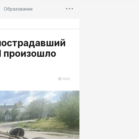
Образование
 пострадавший
П произошло
668