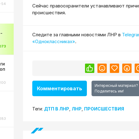
54
Сейчас правоохранители устанавливают причи
происшествия.
-
Cледите за главными новостями ЛНР в
Telegr
«Одноклассниках»
.
073
оги
коп
200
Интересный материал?
Комментировать
Поделитесь им!
Теги:
ДТП В ЛНР
,
ЛНР
,
ПРОИСШЕСТВИЯ
283