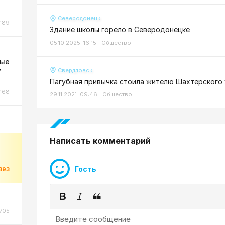
Северодонецк
189
Здание школы горело в Северодонецке
05.10.2025 16:15
Общество
ные
у
Свердловск
Пагубная привычка стоила жителю Шахтерского
168
29.11.2021 09:46
Общество
Написать комментарий
Гость
393
705