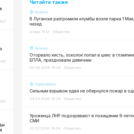
Читайте также
ы
е
Луганск
В Луганске разгромили клумбы возле парка 1 Ма
457
назад
вчера, 18:01
Общество
о
Луганск
Оторвало кисть, осколок попал в шею: в глэмпин
БПЛА, праздновали девичник
548
09.06.2026 16:29
Общество
Первомайск
Сильным взрывом едва не обернулся пожар в о
04.03.2026 16:08
Общество
250
Уроженца ЛНР подозревают в похищении 9-летне
СМИ
ды
02.02.2026 19:04
Общество
а