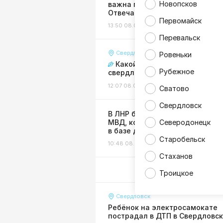
Новопсков
важна помощь регионов-шефо
Отвечают горожане
Первомайск
13:50 08.08.26
Интервью
Перевальск
Свердловск
Ровеньки
Какой путь выбрали
Рубежное
свердловские выпускники?
12:07 08.08.26
Интервью
Сватово
Свердловск
В ЛНР будут судить сотрудник
МВД, которая «покопалась»
Северодонецк
в базе данных ведомства
Старобельск
10:48 08.08.26
Жизнь
Стаханов
Троицкое
Свердловск
Ребёнок на электросамокате
пострадал в ДТП в Свердловс