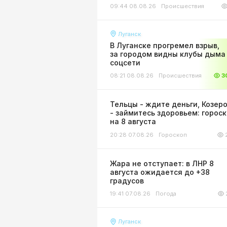
09:44 08.08.26
Происшествия
Луганск
В Луганске прогремел взрыв,
за городом видны клубы дыма 
соцсети
08:21 08.08.26
Происшествия
3
Тельцы - ждите деньги, Козер
- займитесь здоровьем: горос
на 8 августа
20:28 07.08.26
Гороскоп
Жара не отступает: в ЛНР 8
августа ожидается до +38
градусов
19:41 07.08.26
Погода
Луганск