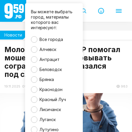
Вы можете выбрать
город, материалы
которого вас
интересуют:
Новости
Происшествия
Все города
Молодой житель ЛНР помогал
Алчевск
мошенникам обворовывать
Антрацит
f
сограждан и сам оказался
r
e
Беловодск
под следствием
e
p
Брянка
i
k
19.11.2025 09:53
983
Краснодон
Красный Луч
Лисичанск
Луганск
Лутугино