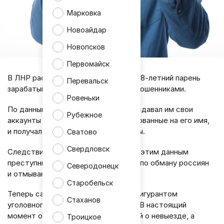
Марковка
Новоайдар
Новопсков
Первомайск
В ЛНР раскрыли схему, по которой 18-летний парень
Перевальск
зарабатывал на сотрудничестве с мошенниками.
Ровеньки
По данным МВД, молодой человек сдавал им свои
Рубежное
аккаунты и сим-карты, зарегистрированные на его имя,
и получал за это регулярные выплаты.
Сватово
Свердловск
Следствие полагает, что благодаря этим данным
преступники организовывали схемы по обману россиян
Северодонецк
и отмыванию денег.
Старобельск
Теперь сам «арендодатель» стал фигурантом
Стаханов
уголовного дела по ст. 274.5 УК РФ. В настоящий
момент он находится под подпиской о невыезде, а
Троицкое