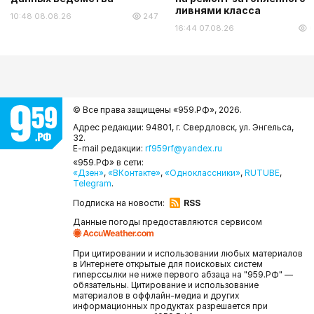
ливнями класса
10:48 08.08.26
247
16:44 07.08.26
6
© Все права защищены «959.РФ»,
2026.
Адрес редакции: 94801, г. Свердловск, ул. Энгельса,
32.
E-mail редакции:
rf959rf@yandex.ru
«959.РФ» в сети:
«Дзен»
,
«ВКонтакте»
,
«Одноклассники»
,
RUTUBE
,
Telegram
.
Подписка на новости:
RSS
Данные погоды предоставляются сервисом
При цитировании и использовании любых материалов
в Интернете открытые для поисковых систем
гиперссылки не ниже первого абзаца на "959.РФ" —
обязательны. Цитирование и использование
материалов в оффлайн-медиа и других
информационных продуктах разрешается при