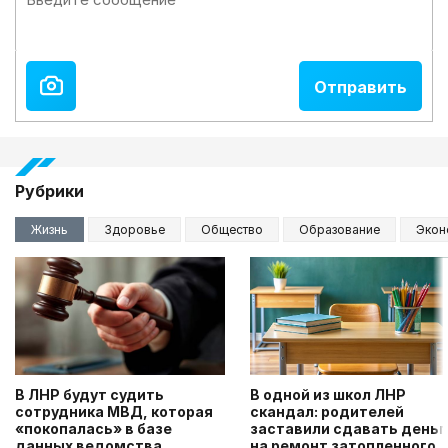
Рубрики
Жизнь
Здоровье
Общество
Образование
Экон
В ЛНР будут судить
В одной из школ ЛНР
сотрудника МВД, которая
скандал: родителей
«покопалась» в базе
заставили сдавать деньг
данных ведомства
на ремонт затопленного