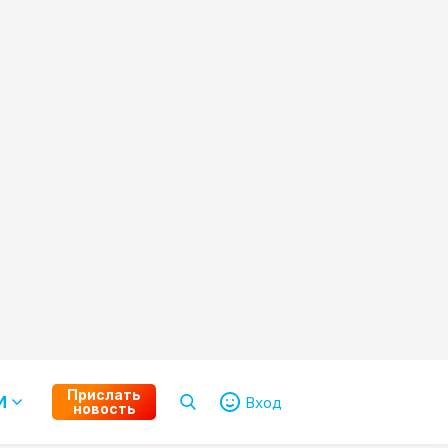
Прислать
И
Вход
новость