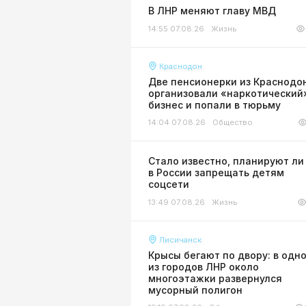
В ЛНР меняют главу МВД
14:55 07.08.26
Жизнь
Краснодон
Две пенсионерки из Краснодо
организовали «наркотический
бизнес и попали в тюрьму
14:04 07.08.26
Общество
Стало известно, планируют ли
в России запрещать детям
соцсети
13:49 07.08.26
Жизнь
Лисичанск
Крысы бегают по двору: в одн
из городов ЛНР около
многоэтажки развернулся
мусорный полигон