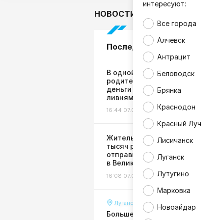
интересуют:
НОВОСТИ
В мире
Гор
Все города
Алчевск
Последние новости
Антрацит
В одной из школ ЛНР скандал:
Беловодск
родителей заставили сдавать
деньги на ремонт затопленног
Брянка
ливнями класса
Краснодон
16:44 07.08.26
Жизнь
Красный Луч
Жительница ЛНР лишилась 54
Лисичанск
тысяч рублей, пытаясь
отправить деньги дочери
Луганск
в Великобританию
Лутугино
16:08 07.08.26
Общество
Марковка
Луганск
Новоайдар
Больше тысячи кубометров во