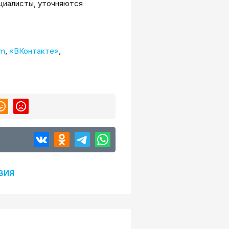
циалисты, уточняются
am
,
«ВКонтакте»
,
ВИЯ