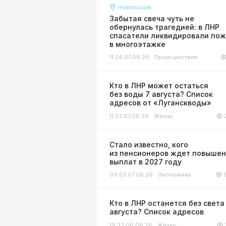
Новопсков
Забытая свеча чуть не
обернулась трагедией: в ЛНР
спасатели ликвидировали по
в многоэтажке
11:24 07.08.26
Происшествия
Кто в ЛНР может остаться
без воды 7 августа? Список
адресов от «Луганскводы»
11:07 07.08.26
Жизнь
Стало известно, кого
из пенсионеров ждет повыше
выплат в 2027 году
09:53 07.08.26
Экономика
Кто в ЛНР останется без света
августа? Список адресов
19:33 06.08.26
Жизнь