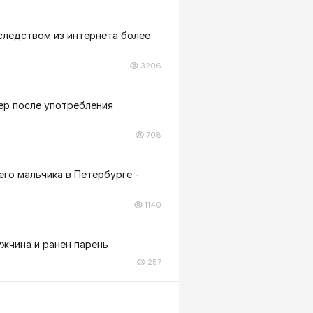
следством из интернета более
3206
ер после употребления
708
го мальчика в Петербурге -
1140
ужчина и ранен парень
257