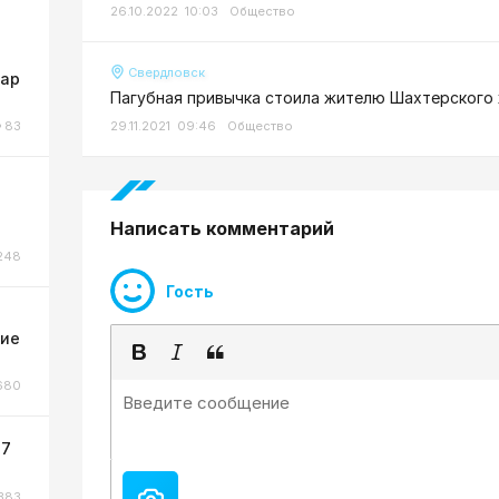
26.10.2022 10:03
Общество
Свердловск
жар
Пагубная привычка стоила жителю Шахтерского
83
29.11.2021 09:46
Общество
Написать комментарий
248
Гость
ние
680
 7
383