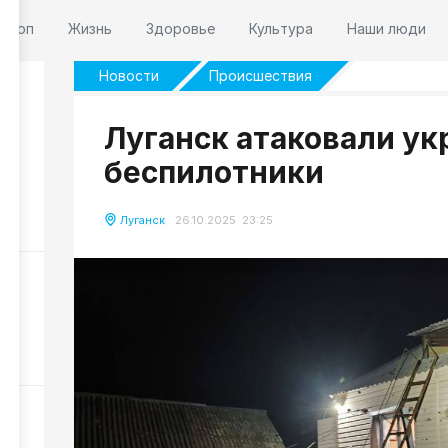
оскоп
Жизнь
Здоровье
Культура
Наши люди
Новости
Происшествия
Луганск атаковали ук
беспилотники
о
Луганск
26.10.2025 23:25
50
39
ды