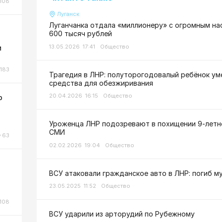
108
Луганск
Луганчанка отдала «миллионеру» с огромным на
600 тысяч рублей
13.05.2026 17:41
Общество
м
183
Трагедия в ЛНР: полуторогодовалый ребёнок ум
средства для обезжиривания
20.04.2026 16:15
Общество
р
Уроженца ЛНР подозревают в похищении 9-летне
СМИ
63
02.02.2026 19:04
Общество
ВСУ атаковали гражданское авто в ЛНР: погиб м
23.05.2025 11:52
Общество
108
ВСУ ударили из арторудий по Рубежному