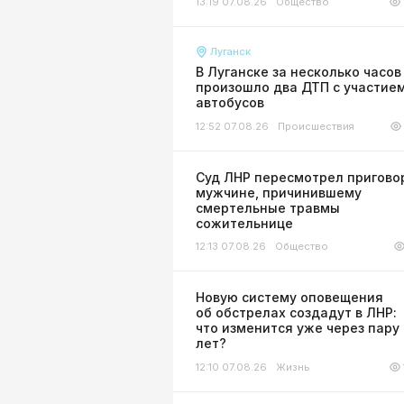
13:19 07.08.26
Общество
Луганск
В Луганске за несколько часов
произошло два ДТП с участие
автобусов
12:52 07.08.26
Происшествия
Суд ЛНР пересмотрел пригово
мужчине, причинившему
смертельные травмы
сожительнице
12:13 07.08.26
Общество
Новую систему оповещения
об обстрелах создадут в ЛНР:
что изменится уже через пару
лет?
12:10 07.08.26
Жизнь