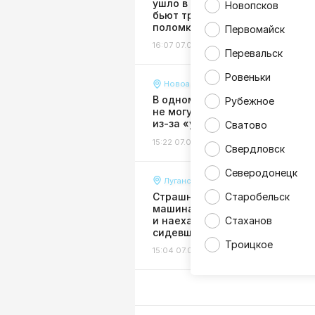
ушло в землю: жители Луганск
Новопсков
бьют тревогу из-за крупной
поломки водопровода
Первомайск
16:07 07.08.26
Жизнь
Перевальск
Ровеньки
Новоайдар
В одном из районов ЛНР мест
Рубежное
не могут добраться в больниц
из-за «убитой» дороги
Сватово
15:22 07.08.26
Общество
Свердловск
Северодонецк
Луганск
Страшная авария в Луганске:
Старобельск
машина выехала на тротуар
и наехала на женщину,
Стаханов
сидевшую на лавочке
Троицкое
15:04 07.08.26
Происшествия