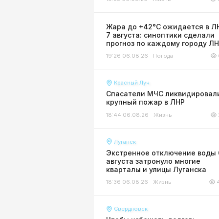
Жара до +42°С ожидается в Л
7 августа: синоптики сделали
прогноз по каждому городу Л
19:26 06.08.26
Погода
Красный Луч
Спасатели МЧС ликвидировал
крупный пожар в ЛНР
18:44 06.08.26
Жизнь
Луганск
Экстренное отключение воды 
августа затронуло многие
кварталы и улицы Луганска
18:36 06.08.26
Жизнь
Свердловск