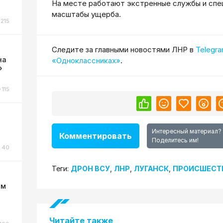
На месте работают экстренные службы и спе
масштабы ущерба.
215
Cледите за главными новостями ЛНР в
Telegr
на
«Одноклассниках»
.
»
115
Интересный материал?
Комментировать
Поделитесь им!
40
Теги:
ДРОН ВСУ
,
ЛНР
,
ЛУГАНСК
,
ПРОИСШЕСТ
ом
Читайте также