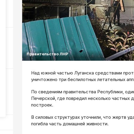
а
42
ные
у
Правительство ЛНР
47
Над южной частью Луганска средствами прот
уничтожено три беспилотных летательных апп
По сведениям правительства Республики, один
Печерской, где повредил несколько частных 
построек.
315
В силовых структурах уточнили, что жертв уд
погибла часть домашней живности.