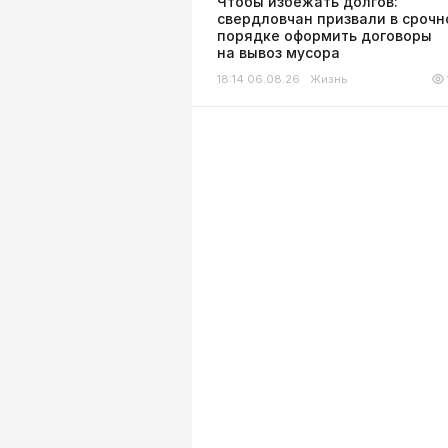
Чтобы избежать долгов:
свердловчан призвали в сроч
порядке оформить договоры
на вывоз мусора
18:14 06.08.26
Жизнь