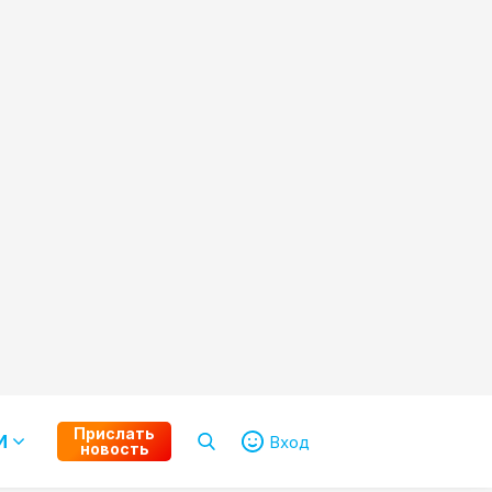
Прислать
И
Вход
новость