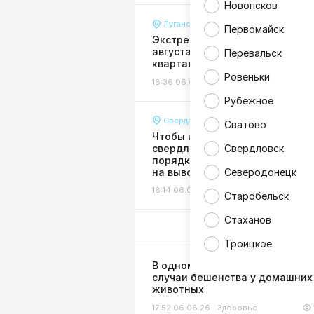
Новопсков
Луганск
Первомайск
Экстренное отключение воды 
августа затронуло многие
Перевальск
кварталы и улицы Луганска
Ровеньки
18:36 06.08.26
Жизнь
Рубежное
Свердловск
Сватово
Чтобы избежать долгов:
свердловчан призвали в сроч
Свердловск
порядке оформить договоры
на вывоз мусора
Северодонецк
18:14 06.08.26
Жизнь
Старобельск
Стаханов
Троицкое
В одном из районов ЛНР выяв
случаи бешенства у домашних
животных
17:52 06.08.26
Здоровье