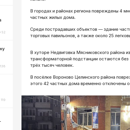
В городах и районах региона повреждены 4 мн
частных жилых дома.
а
Среди пострадавших объектов — здание частн
52
торговых павильонов, а также около 25 легко
ну
В хуторе Недвиговка Мясниковского района и
трансформаторной подстанции остаются без
трёх тысяч человек.
138
В посёлке Вороново Целинского района повреж
этого 42 частных дома временно отключены о
о
119
-