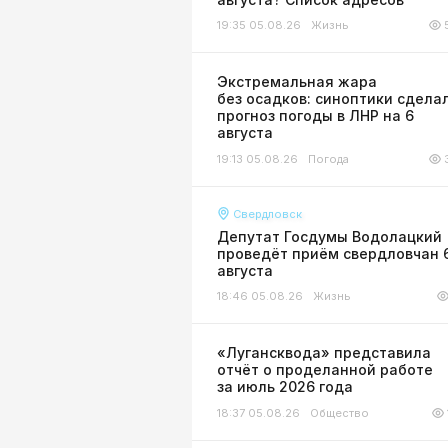
19:35 05.08.26
Жизнь
Экстремальная жара
без осадков: синоптики сдела
прогноз погоды в ЛНР на 6
августа
19:13 05.08.26
Погода
Свердловск
Депутат Госдумы Водолацкий
проведёт приём свердловчан 
августа
18:46 05.08.26
Жизнь
«Лугансквода» представила
отчёт о проделанной работе
за июль 2026 года
18:37 05.08.26
Общество