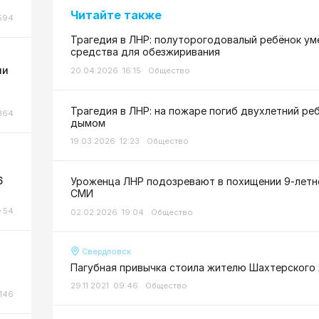
Читайте также
594
Трагедия в ЛНР: полуторогодовалый ребёнок ум
средства для обезжиривания
ли
20.04.2026 16:15
Общество
Трагедия в ЛНР: на пожаре погиб двухлетний ре
364
дымом
19.03.2026 12:23
Общество
6
Уроженца ЛНР подозревают в похищении 9-летне
СМИ
54
02.02.2026 19:04
Общество
Свердловск
Пагубная привычка стоила жителю Шахтерского
29.11.2021 09:46
Общество
146