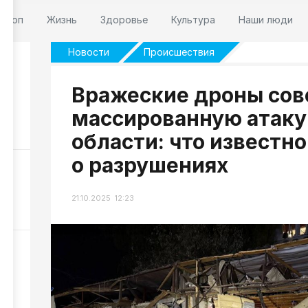
оскоп
Жизнь
Здоровье
Культура
Наши люди
Новости
Происшествия
Вражеские дроны со
 7
массированную атаку
240
области: что известно
о разрушениях
НР
НР
21.10.2025 12:23
306
и
178