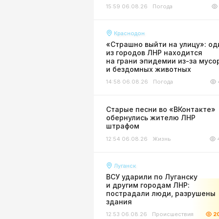
15:59 06.08.26
Погода
Краснодон
«Страшно выйти на улицу»: од
из городов ЛНР находится
на грани эпидемии из-за мусо
и бездомных животных
14:58 06.08.26
Погода
Старые песни во «ВКонтакте»
обернулись жителю ЛНР
штрафом
12:54 06.08.26
Жизнь
Луганск
ВСУ ударили по Луганску
и другим городам ЛНР:
пострадали люди, разрушены
здания
12:53 06.08.26
Происшествия
2