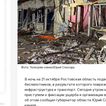
6
333
ном
107
Фото:
Телеграм-канал/Юрий Слюсарь
В ночь на 21 октября Ростовская область под
беспилотников, в результате которого повре
инфраструктура и транспорт. Сегодня утром 
или
приступили к фиксации ущерба и организации 
об этом сообщил губернатор области Юрий С
190
канале.