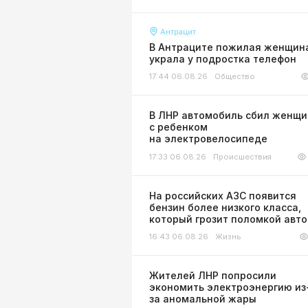
Антрацит
В Антраците пожилая женщин
украла у подростка телефон
17:44 06.08.26
Общество
В ЛНР автомобиль сбил женщи
с ребенком
на электровелосипеде
17:33 06.08.26
Происшествия
На российских АЗС появится
бензин более низкого класса,
который грозит поломкой авт
16:43 06.08.26
Жизнь
Жителей ЛНР попросили
экономить электроэнергию из
за аномальной жары