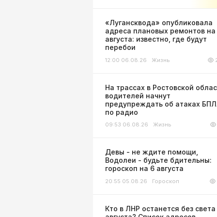
«Лугансквода» опубликовала
адреса плановых ремонтов на
августа: известно, где будут
перебои
12:00 06.08.26
Жизнь
На трассах в Ростовской обла
водителей начнут
предупреждать об атаках БП
по радио
09:53 06.08.26
Жизнь
Девы - не ждите помощи,
Водолеи - будьте бдительны:
гороскоп на 6 августа
20:55 05.08.26
Гороскоп
Кто в ЛНР останется без света
августа? Список адресов