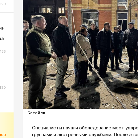
129
ин
ра
435
430
Батайск
Специалисты начали обследование мест удар
группами и экстренными службами. После это
000