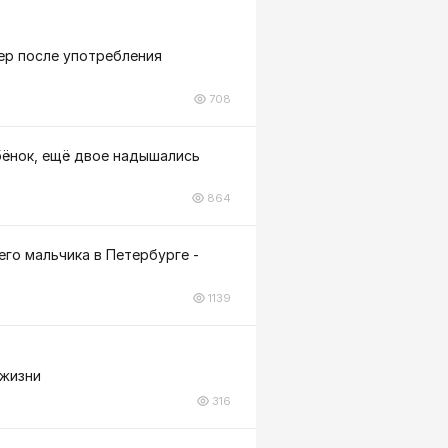
ер после употребления
708
бёнок, ещё двое надышались
864
го мальчика в Петербурге -
1139
 жизни
316