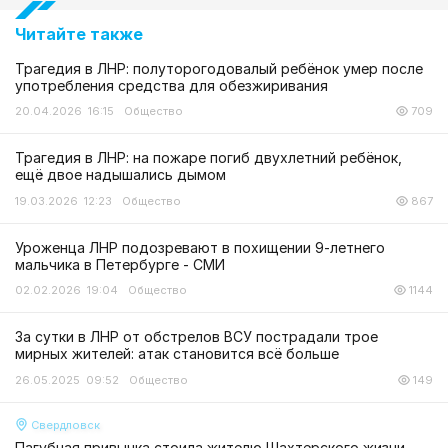
Читайте также
Трагедия в ЛНР: полуторогодовалый ребёнок умер после
употребления средства для обезжиривания
20.04.2026 16:15
Общество
709
Трагедия в ЛНР: на пожаре погиб двухлетний ребёнок,
ещё двое надышались дымом
19.03.2026 12:23
Общество
867
Уроженца ЛНР подозревают в похищении 9-летнего
мальчика в Петербурге - СМИ
02.02.2026 19:04
Общество
1144
За сутки в ЛНР от обстрелов ВСУ пострадали трое
мирных жителей: атак становится всё больше
26.05.2025 09:52
Общество
149
Свердловск
Пагубная привычка стоила жителю Шахтерского жизни