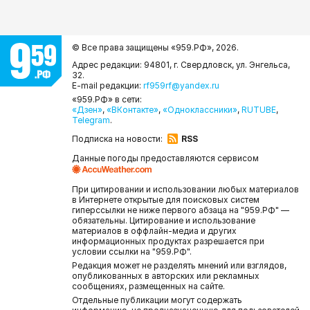
© Все права защищены «959.РФ»,
2026.
Адрес редакции: 94801, г. Свердловск, ул. Энгельса,
32.
E-mail редакции:
rf959rf@yandex.ru
«959.РФ» в сети:
«Дзен»
,
«ВКонтакте»
,
«Одноклассники»
,
RUTUBE
,
Telegram
.
Подписка на новости:
RSS
Данные погоды предоставляются сервисом
При цитировании и использовании любых материалов
в Интернете открытые для поисковых систем
гиперссылки не ниже первого абзаца на "959.РФ" —
обязательны. Цитирование и использование
материалов в оффлайн-медиа и других
информационных продуктах разрешается при
условии ссылки на "959.РФ".
Редакция может не разделять мнений или взглядов,
опубликованных в авторских или рекламных
сообщениях, размещенных на сайте.
Отдельные публикации могут содержать