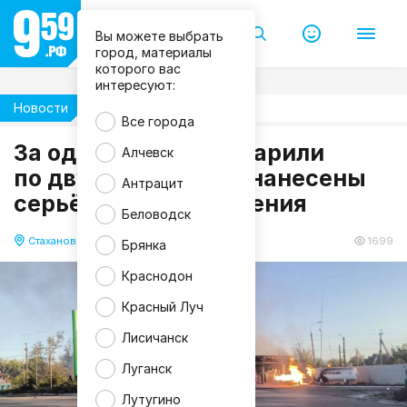
Вы можете выбрать
город, материалы
которого вас
интересуют:
Новости
Происшествия
Все города
За один день ВСУ ударили
Алчевск
по двум АЗС в ЛНР: нанесены
М
Антрацит
Ч
серьёзные повреждения
С
Л
Беловодск
Н
Р
Стаханов
21.09.2025 20:16
1699
Брянка
Краснодон
Красный Луч
Лисичанск
Луганск
Лутугино