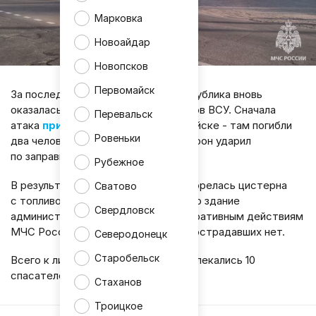
Марковка
Новоайдар
Новопсков
Первомайск
За последние сутки Луганская Республика вновь
оказалась под ударом беспилотников ВСУ. Сначала
Перевальск
атака
пришлась на АЗС
в Первомайске - там погибли
Ровеньки
два человека. Позже, около 17:00, дрон ударил
по заправке в Стаханове.
Рубежное
В результате второго обстрела загорелась цистерна
Сватово
с топливом и полностью уничтожено здание
Свердловск
администрации ЗАС. Благодаря оперативным действиям
МЧС России пожар локализовали, пострадавших нет.
Северодонецк
Старобельск
Всего к ликвидации возгорания привлекались 10
спасателей и 2 единицы техники.
Стаханов
Троицкое