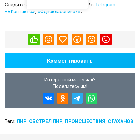
Cледите за главными новостями ЛНР в
Telegram
,
«ВКонтакте»
,
«Одноклассниках»
.
Комментировать
Интересный материал?
Поделитесь им!
Теги:
ЛНР
,
ОБСТРЕЛ ЛНР
,
ПРОИСШЕСТВИЯ
,
СТАХАНОВ