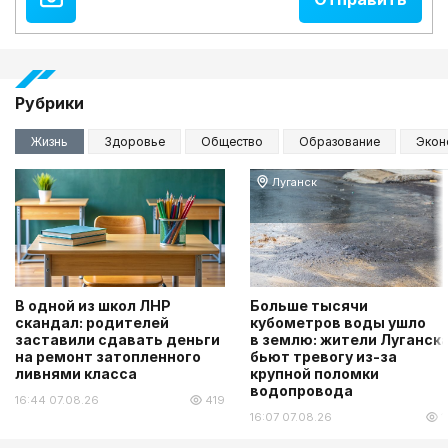
Рубрики
Жизнь
Здоровье
Общество
Образование
Экон
Луганск
В одной из школ ЛНР
Больше тысячи
скандал: родителей
кубометров воды ушло
заставили сдавать деньги
в землю: жители Луганск
на ремонт затопленного
бьют тревогу из-за
ливнями класса
крупной поломки
водопровода
16:44 07.08.26
419
16:07 07.08.26
1