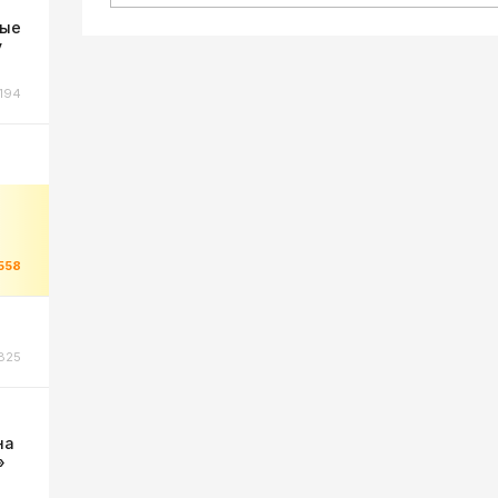
ные
у
194
558
825
на
»