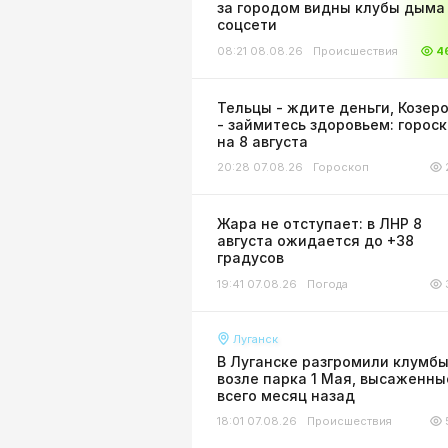
за городом видны клубы дыма 
соцсети
08:21 08.08.26
Происшествия
4
Тельцы - ждите деньги, Козер
- займитесь здоровьем: горос
на 8 августа
20:28 07.08.26
Гороскоп
Жара не отступает: в ЛНР 8
августа ожидается до +38
градусов
19:41 07.08.26
Погода
Луганск
В Луганске разгромили клумб
возле парка 1 Мая, высаженны
всего месяц назад
18:01 07.08.26
Происшествия