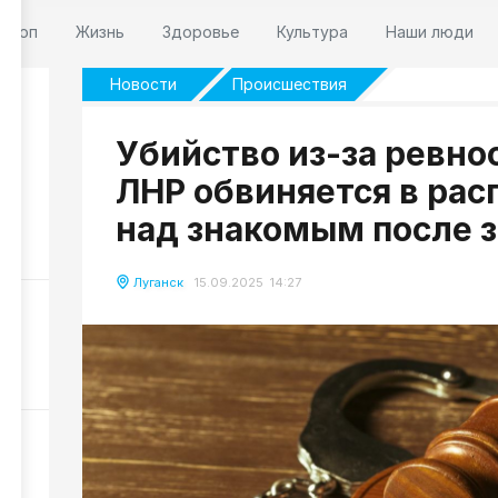
оскоп
Жизнь
Здоровье
Культура
Наши люди
Новости
Происшествия
Убийство из-за ревно
ЛНР обвиняется в рас
над знакомым после 
39
Луганск
15.09.2025 14:27
м:
148
539