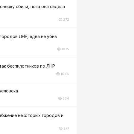
онерку сбили, пока она сидела
272
городов ЛНР, едва не убив
1075
атак беспилотников по ЛНР
1046
человека
334
абжение некоторых городов и
277