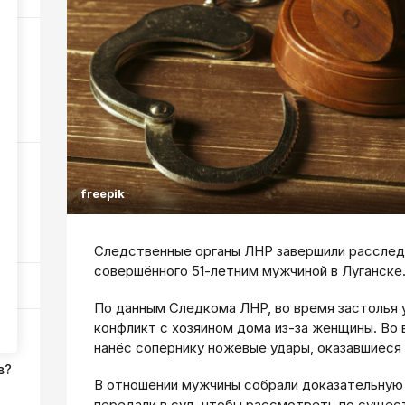
и
,
272
freepik
ра
55
Следственные органы ЛНР завершили расследо
совершённого 51-летним мужчиной в Луганске
По данным Следкома ЛНР, во время застолья 
конфликт с хозяином дома из-за женщины. Во
нанёс сопернику ножевые удары, оказавшиеся
в?
В отношении мужчины собрали доказательную 
передали в суд, чтобы рассмотреть по сущест