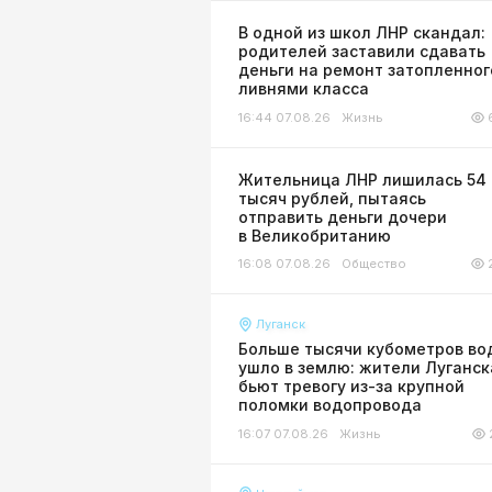
В одной из школ ЛНР скандал:
родителей заставили сдавать
деньги на ремонт затопленног
ливнями класса
16:44 07.08.26
Жизнь
Жительница ЛНР лишилась 54
тысяч рублей, пытаясь
отправить деньги дочери
в Великобританию
16:08 07.08.26
Общество
Луганск
Больше тысячи кубометров во
ушло в землю: жители Луганск
бьют тревогу из-за крупной
поломки водопровода
16:07 07.08.26
Жизнь