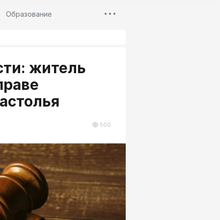
Образование
сти: житель
праве
застолья
500