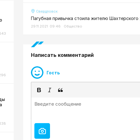
Свердловск
Пагубная привычка стоила жителю Шахтерского
о
29.11.2021 09:46
Общество
643
Написать комментарий
Гость
296
ды
а
238