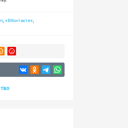
am
,
«ВКонтакте»
,
СТВО