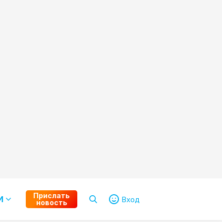
Прислать
И
Вход
новость