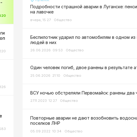
-
Подробности страшной аварии в Луганске: пенси
на лавочке
620
вчера, 15:27
Общество
оги
Беспилотник ударил по автомобилям в одном из 
коп
людей в них
26.06.2026 09:53
Общество
220
Один человек погиб, двое ранены в результате 
25.06.2026 21:10
Общество
326
ВСУ ночью обстреляли Первомайск: ранены два 
27.11.2023 12:27
Общество
ы
е
Повторные аварии не дают возобновить водосн
поселков ЛНР
583
05.09.2022 10:34
Общество