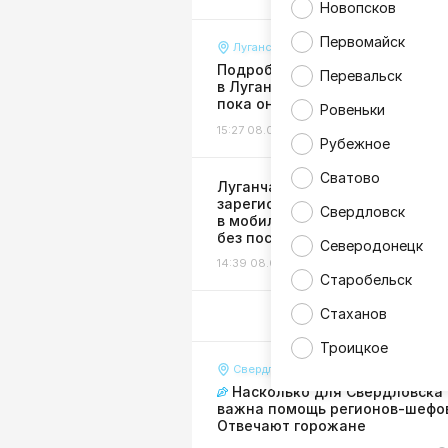
Новопсков
Первомайск
Луганск
Подробности страшной авари
Перевальск
в Луганске: пенсионерку сбили
пока она сидела на лавочке
Ровеньки
15:27 08.08.26
Происшествия
Рубежное
Сватово
Луганчане могут
зарегистрировать бизнес
Свердловск
в мобильном приложении Сбе
без посещения налоговой
Северодонецк
14:39 08.08.26
Экономика
Старобельск
Стаханов
Троицкое
Свердловск
Насколько для Свердловска
важна помощь регионов-шефо
Отвечают горожане