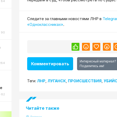
84
Cледите за главными новостями ЛНР в
Telegr
«Одноклассниках»
.
90
а
Интересный материал?
284
Комментировать
Поделитесь им!
Теги:
ЛНР
,
ЛУГАНСК
,
ПРОИСШЕСТВИЯ
,
УБИЙ
ке
82
Читайте также
Луганск