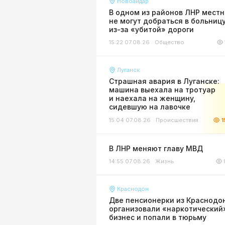
Новоайдар
В одном из районов ЛНР мест
не могут добраться в больниц
из-за «убитой» дороги
15:22 07.08.26
Общество
Луганск
Страшная авария в Луганске:
машина выехала на тротуар
и наехала на женщину,
сидевшую на лавочке
15:04 07.08.26
Происшествия
1
В ЛНР меняют главу МВД
14:55 07.08.26
Жизнь
Краснодон
Две пенсионерки из Краснодо
организовали «наркотический
бизнес и попали в тюрьму