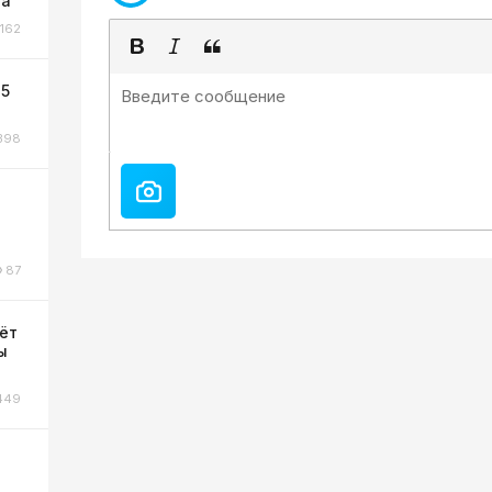
та
162
 5
398
87
ёт
ы
449