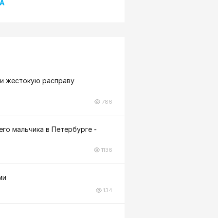
А
ли жестокую расправу
786
го мальчика в Петербурге -
1136
ми
134