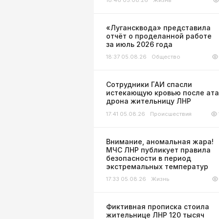
«Лугансквода» представила
отчёт о проделанной работе
за июль 2026 года
18:37 05.08.26
Общество
Сотрудники ГАИ спасли
истекающую кровью после ата
дрона жительницу ЛНР
17:41 05.08.26
Происшествия
Внимание, аномальная жара!
МЧС ЛНР публикует правила
безопасности в период
экстремальных температур
17:33 05.08.26
Жизнь
Фиктивная прописка стоила
жительнице ЛНР 120 тысяч