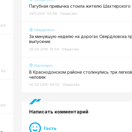
Пагубная привычка стоила жителю Шахтерского
29.11.2021 09:46
Общество
512
Свердловск
За минувшую неделю на дорогах Свердловска п
выпускник
28.06.2018 16:04
Общество
Краснодон
83
В Краснодонском районе столкнулись три легко
человек
30.05.2018 09:03
Общество
917
Написать комментарий
Гость