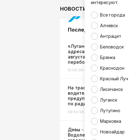
интересуют:
НОВОСТИ
В мире
Гор
Все города
Алчевск
Последние новости
Антрацит
«Лугансквода» опубликовала
Беловодск
адреса плановых ремонтов на
августа: известно, где будут
Брянка
перебои
Краснодон
12:00 06.08.26
Жизнь
Красный Луч
На трассах в Ростовской обла
Лисичанск
водителей начнут
предупреждать об атаках БП
Луганск
по радио
Лутугино
09:53 06.08.26
Жизнь
Марковка
Девы - не ждите помощи,
Новоайдар
Водолеи - будьте бдительны: