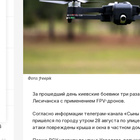
168
 6
459
ли
Фото:
freepik
305
За прошедший день киевские боевики три раза
Лисичанска с применением FPV-дронов.
Согласно информации телеграм-канала «Сыны 
пришёлся по городу утром 28 августа по улиц
6
атаки повреждены крыша и окна в частном до
40