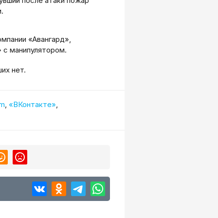
увший после атаки пожар
.
омпании «Авангард»,
» с манипулятором.
их нет.
am
,
«ВКонтакте»
,