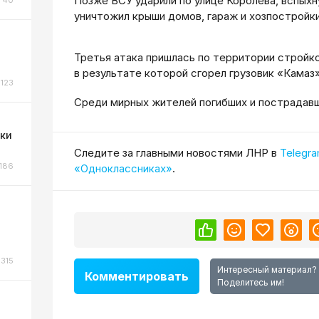
Позже ВСУ ударили по улице Королева, вспыхн
уничтожил крыши домов, гараж и хозпостройки
Третья атака пришлась по территории стройк
в результате которой сгорел грузовик «Камаз
123
Среди мирных жителей погибших и пострадавш
ки
Cледите за главными новостями ЛНР в
Telegr
186
«Одноклассниках»
.
315
Интересный материал?
Комментировать
Поделитесь им!