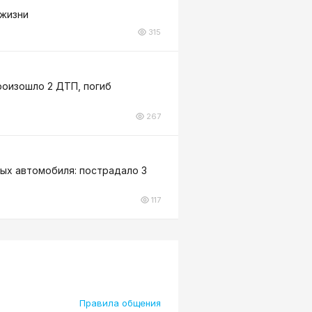
 жизни
315
роизошло 2 ДТП, погиб
267
вых автомобиля: пострадало 3
117
Правила общения