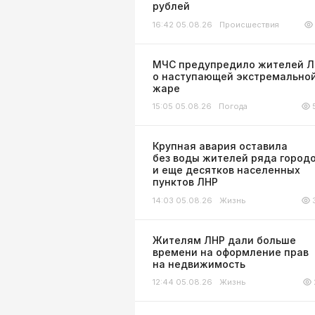
рублей
16:42 05.08.26
Происшествия
МЧС предупредило жителей 
о наступающей экстремально
жаре
15:05 05.08.26
Погода
Крупная авария оставила
без воды жителей ряда город
и еще десятков населенных
пунктов ЛНР
14:03 05.08.26
Жизнь
Жителям ЛНР дали больше
времени на оформление прав
на недвижимость
12:44 05.08.26
Жизнь