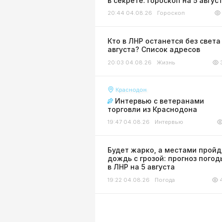
в секрете: гороскоп на 5 авгус
20:44 04.08.26
Гороскоп
Кто в ЛНР останется без света
августа? Список адресов
20:03 04.08.26
Жизнь
Краснодон
Интервью с ветеранами
торговли из Краснодона
19:47 04.08.26
Интервью
Будет жарко, а местами пройд
дождь с грозой: прогноз погод
в ЛНР на 5 августа
19:22 04.08.26
Погода