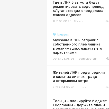
Где в ЛНР 5 августа будут
ремонтировать водопровод:
«Лугансквода» определила
список адресов
11:51 05.08.26
Жизнь
Алчевск
Мужчина в ЛНР отправил
собственного племянника
в реанимацию, накачав его
наркотиками
09:53 05.08.26
Происшествия
Жителей ЛНР предупредили
о сильных ливнях, граде
и штормовом ветре
23:24 04.08.26
Погода
Тельцы - планируйте бюджет,
Скорпионы - держите планы