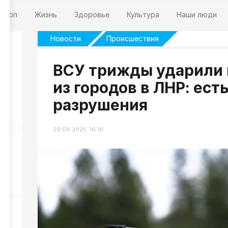
оскоп
Жизнь
Здоровье
Культура
Наши люди
Новости
Происшествия
ВСУ трижды ударили 
из городов в ЛНР: ест
 6
разрушения
40
29.08.2025 16:18
сти
ЛА
64