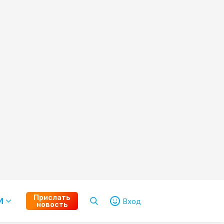
Прислать
И
Вход
новость