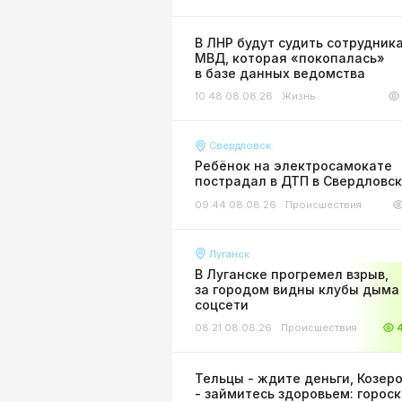
В ЛНР будут судить сотрудник
МВД, которая «покопалась»
в базе данных ведомства
10:48 08.08.26
Жизнь
Свердловск
Ребёнок на электросамокате
пострадал в ДТП в Свердловс
09:44 08.08.26
Происшествия
Луганск
В Луганске прогремел взрыв,
за городом видны клубы дыма 
соцсети
08:21 08.08.26
Происшествия
Тельцы - ждите деньги, Козер
- займитесь здоровьем: горос