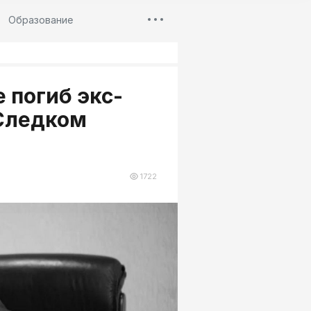
Образование
 погиб экс-
 Следком
1722