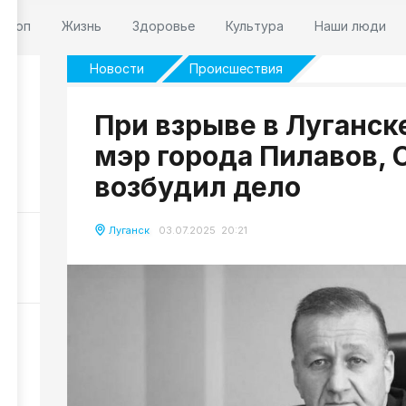
оскоп
Жизнь
Здоровье
Культура
Наши люди
Новости
Происшествия
При взрыве в Луганске
мэр города Пилавов,
м:
возбудил дело
135
Луганск
03.07.2025 20:21
461
и
,
245