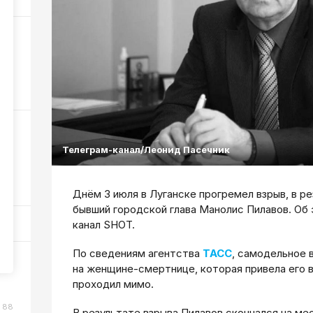
ра
51
Телеграм-канал/Леонид Пасечник
в?
82
Днём 3 июля в Луганске прогремел взрыв, в р
бывший городской глава Манолис Пилавов. Об
канал SHOT.
По сведениям агентства
ТАСС
, самодельное 
на женщине-смертнице, которая привела его в
проходил мимо.
88
В результате взрыва Пилавов скончался на ме