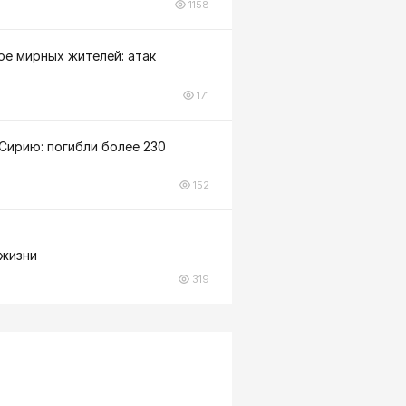
1158
ое мирных жителей: атак
171
Сирию: погибли более 230
152
 жизни
319