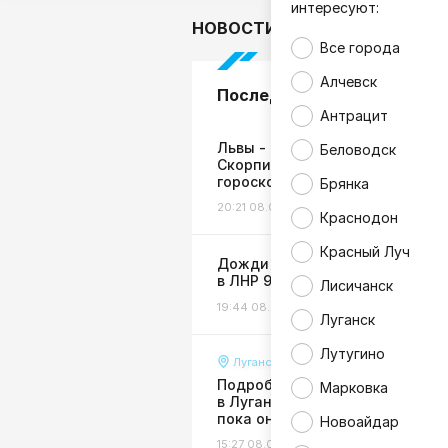
интересуют:
НОВОСТИ
В мире
Гор
Все города
Алчевск
Последние новости
Антрацит
Львы - побалуйте себя,
Беловодск
Скорпионы - займитесь спорто
гороскоп на 9 августа
Брянка
20:21 08.08.26
Гороскоп
Краснодон
Красный Луч
Дожди с грозами ожидаются
в ЛНР 9 августа
Лисичанск
19:44 08.08.26
Погода
Луганск
Лутугино
Луганск
Подробности страшной авари
Марковка
в Луганске: пенсионерку сбили
пока она сидела на лавочке
Новоайдар
15:27 08.08.26
Происшествия