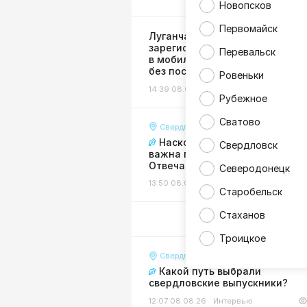
Новопсков
Первомайск
Луганчане могут
зарегистрировать бизнес
Перевальск
в мобильном приложении Сбе
без посещения налоговой
Ровеньки
14:39 08.08.26
Экономика
Рубежное
Сватово
Свердловск
Насколько для Свердловска
Свердловск
важна помощь регионов-шефо
Отвечают горожане
Северодонецк
13:50 08.08.26
Интервью
Старобельск
Стаханов
Троицкое
Свердловск
Какой путь выбрали
свердловские выпускники?
12:07 08.08.26
Интервью