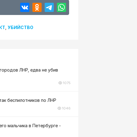
КТ
,
УБИЙСТВО
городов ЛНР, едва не убив
1075
атак беспилотников по ЛНР
1046
го мальчика в Петербурге -