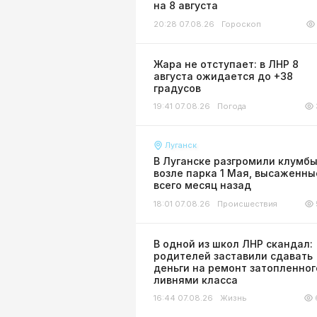
на 8 августа
20:28 07.08.26
Гороскоп
Жара не отступает: в ЛНР 8
августа ожидается до +38
градусов
19:41 07.08.26
Погода
Луганск
В Луганске разгромили клумб
возле парка 1 Мая, высаженны
всего месяц назад
18:01 07.08.26
Происшествия
В одной из школ ЛНР скандал:
родителей заставили сдавать
деньги на ремонт затопленног
ливнями класса
16:44 07.08.26
Жизнь