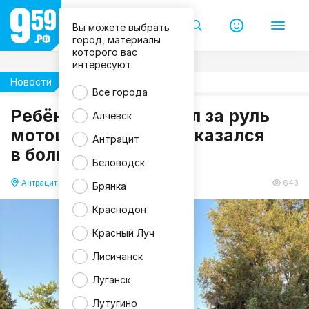
Вы можете выбрать
город, материалы
которого вас
интересуют:
Новости
Происшествия
Все города
Ребёнок без прав сел за руль
Алчевск
мотоцикла в ЛНР и оказался
Антрацит
в больнице
Беловодск
Антрацит
23.06.2025 12:08
643
Брянка
Краснодон
Красный Луч
Лисичанск
Луганск
Лутугино