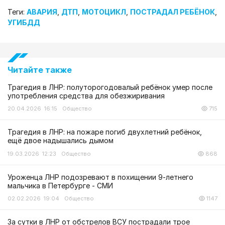
Теги:
АВАРИЯ
,
ДТП
,
МОТОЦИКЛ
,
ПОСТРАДАЛ РЕБЁНОК
,
УГИБДД
Читайте также
Трагедия в ЛНР: полуторогодовалый ребёнок умер после
употребления средства для обезжиривания
20.04.2026 16:15
Общество
715
Трагедия в ЛНР: на пожаре погиб двухлетний ребёнок,
ещё двое надышались дымом
19.03.2026 12:23
Общество
868
Уроженца ЛНР подозревают в похищении 9-летнего
мальчика в Петербурге - СМИ
02.02.2026 19:04
Общество
1147
За сутки в ЛНР от обстрелов ВСУ пострадали трое