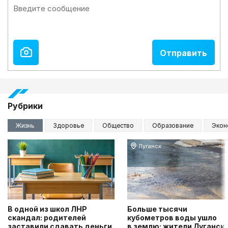
Рубрики
Жизнь
Здоровье
Общество
Образование
Экон
Луганск
В одной из школ ЛНР
Больше тысячи
скандал: родителей
кубометров воды ушло
заставили сдавать деньги
в землю: жители Луганск