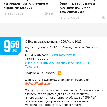
на ремонт затопленного
бьют тревогу из-за
ливнями класса
крупной поломки
водопровода
16:44 07.08.26
445
16:07 07.08.26
© Все права защищены «959.РФ»,
2026.
Адрес редакции: 94801, г. Свердловск, ул. Энгельса,
32.
E-mail редакции:
rf959rf@yandex.ru
«959.РФ» в сети:
«Дзен»
,
«ВКонтакте»
,
«Одноклассники»
,
RUTUBE
,
Telegram
.
Подписка на новости:
RSS
Данные погоды предоставляются сервисом
При цитировании и использовании любых материалов
в Интернете открытые для поисковых систем
гиперссылки не ниже первого абзаца на "959.РФ" —
обязательны. Цитирование и использование
материалов в оффлайн-медиа и других