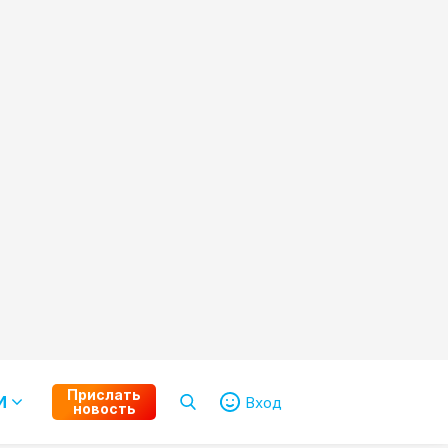
Прислать
И
Вход
новость