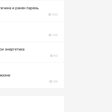
ужчина и ранен парень
260
245
ри энергетика
80
 жизни
316