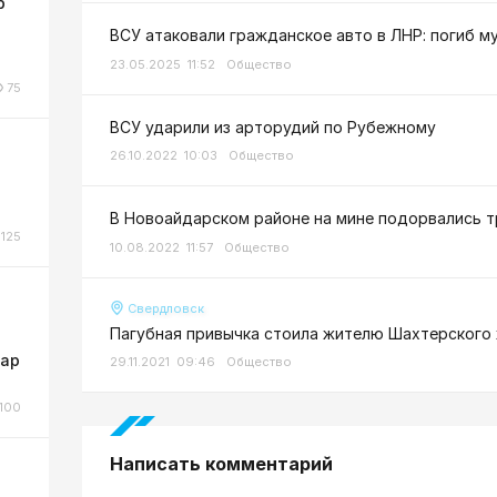
р
ВСУ атаковали гражданское авто в ЛНР: погиб м
23.05.2025 11:52
Общество
75
ВСУ ударили из арторудий по Рубежному
26.10.2022 10:03
Общество
В Новоайдарском районе на мине подорвались т
125
10.08.2022 11:57
Общество
Свердловск
Пагубная привычка стоила жителю Шахтерского
жар
29.11.2021 09:46
Общество
100
Написать комментарий