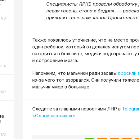
Специалисты ЛРКБ провели обработку 
у
левая голень, стопа и бедра», — расск
приводит телеграм-канал Правительст
96
Также появилось уточнение, что на месте пр
один ребёнок, который отделался испугом пос
находится в больнице, медики подозревают у
и сотрясение мозга.
654
Напомним, что мальчики ради забавы
бросили 
из-за чего тот взорвался. Они получили тяжел
мальчик умер в больнице.
357
Cледите за главными новостями ЛНР в
Telegr
«Одноклассниках»
.
на
»
175