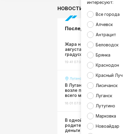
интересуют:
НОВОСТИ
В мире
Гор
Все города
Алчевск
Последние новости
Антрацит
Жара не отступает: в ЛНР 8
Беловодск
августа ожидается до +38
градусов
Брянка
19:41 07.08.26
Погода
Краснодон
Красный Луч
Луганск
В Луганске разгромили клумб
Лисичанск
возле парка 1 Мая, высаженны
всего месяц назад
Луганск
18:01 07.08.26
Происшествия
Лутугино
Марковка
В одной из школ ЛНР скандал:
родителей заставили сдавать
Новоайдар
деньги на ремонт затопленног