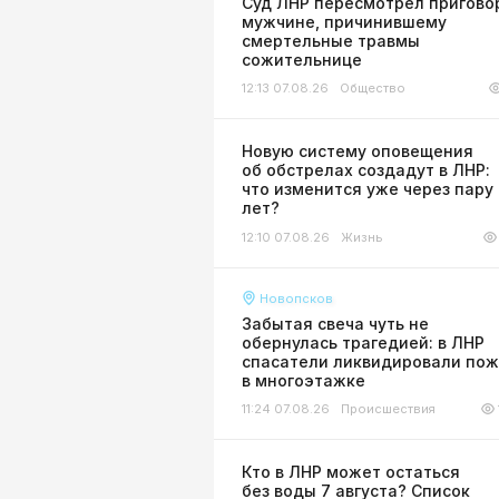
Суд ЛНР пересмотрел пригово
мужчине, причинившему
смертельные травмы
сожительнице
12:13 07.08.26
Общество
Новую систему оповещения
об обстрелах создадут в ЛНР:
что изменится уже через пару
лет?
12:10 07.08.26
Жизнь
Новопсков
Забытая свеча чуть не
обернулась трагедией: в ЛНР
спасатели ликвидировали по
в многоэтажке
11:24 07.08.26
Происшествия
Кто в ЛНР может остаться
без воды 7 августа? Список