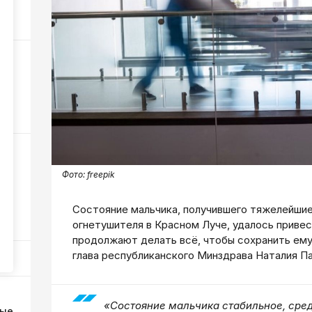
219
117
ды
Фото:
freepik
а
Состояние мальчика, получившего тяжелейшие
93
огнетушителя в Красном Луче, удалось привес
продолжают делать всё, чтобы сохранить ему
глава республиканского Минздрава Наталия П
«Состояние мальчика стабильное, сред
ные