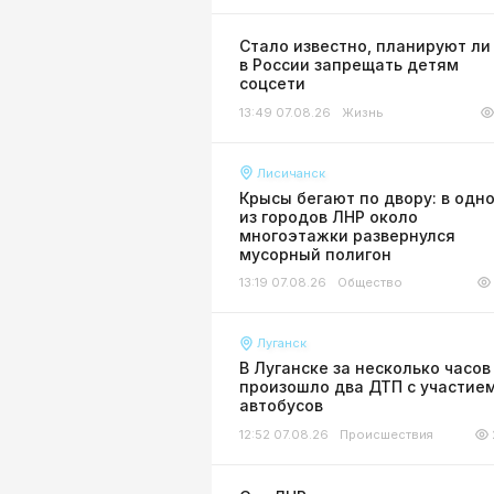
Стало известно, планируют ли
в России запрещать детям
соцсети
13:49 07.08.26
Жизнь
Лисичанск
Крысы бегают по двору: в одн
из городов ЛНР около
многоэтажки развернулся
мусорный полигон
13:19 07.08.26
Общество
Луганск
В Луганске за несколько часов
произошло два ДТП с участие
автобусов
12:52 07.08.26
Происшествия