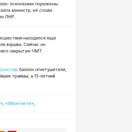
ран: осколками поражены
азала министр, её слова
ва ЛНР.
оисшествия находился ещё
ле взрыва. Сейчас он
 него закрытую ЧМТ
в костёр
баллон огнетушителя,
ейшие травмы, а 13-летний
am
,
«ВКонтакте»
,