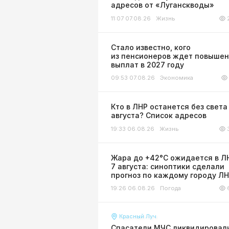
адресов от «Луганскводы»
11:07 07.08.26
Жизнь
Стало известно, кого
из пенсионеров ждет повыше
выплат в 2027 году
09:53 07.08.26
Экономика
Кто в ЛНР останется без света
августа? Список адресов
19:33 06.08.26
Жизнь
Жара до +42°С ожидается в Л
7 августа: синоптики сделали
прогноз по каждому городу Л
19:26 06.08.26
Погода
Красный Луч
Спасатели МЧС ликвидировал