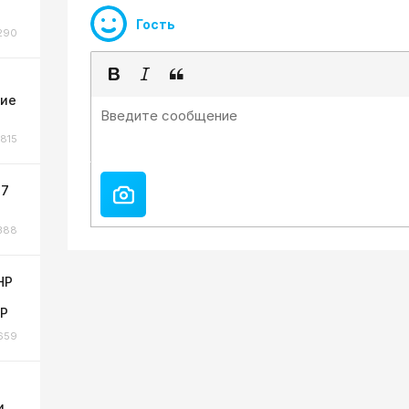
Гость
290
ние
815
 7
388
НР
НР
659
и