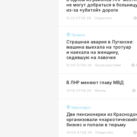
не могут добраться в больниц
из-за «убитой» дороги
15:22 07.08.26
Общество
Луганск
Страшная авария в Луганске:
машина выехала на тротуар
и наехала на женщину,
сидевшую на лавочке
15:04 07.08.26
Происшествия
В ЛНР меняют главу МВД
14:55 07.08.26
Жизнь
Краснодон
Две пенсионерки из Краснодо
организовали «наркотический
бизнес и попали в тюрьму
14:04 07.08.26
Общество