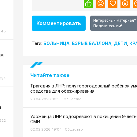
Интересный материал?
Комментировать
Поделитесь им!
48
Теги:
БОЛЬНИЦА
,
ВЗРЫВ БАЛЛОНА
,
ДЕТИ
,
КР
ом
Читайте также
154
Трагедия в ЛНР: полуторогодовалый ребёнок ум
средства для обезжиривания
20.04.2026 16:15
Общество
м
Уроженца ЛНР подозревают в похищении 9-летне
222
СМИ
02.02.2026 19:04
Общество