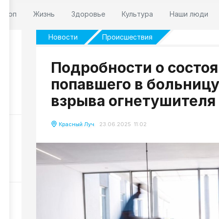
оскоп
Жизнь
Здоровье
Культура
Наши люди
Новости
Происшествия
Подробности о состоя
попавшего в больницу
взрыва огнетушителя
39
Красный Луч
23.06.2025 11:02
ы
е
110
о