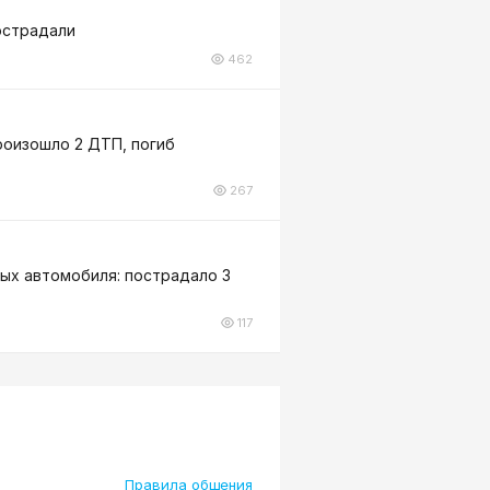
острадали
462
роизошло 2 ДТП, погиб
267
вых автомобиля: пострадало 3
117
Правила общения