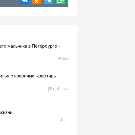
го мальчика в Петербурге -
1136
илья с авариями: квартиры
1
1364
 жизни
313