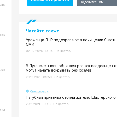
Поделитесь им!
318
Читайте также
198
Уроженца ЛНР подозревают в похищении 9-летне
СМИ
02.02.2026 19:04
Общество
В Луганске вновь объявлен розыск владельцев ж
могут начать вскрывать без хозяев
469
29.12.2025 09:53
Общество
Свердловск
Пагубная привычка стоила жителю Шахтерского
29.11.2021 09:46
Общество
81