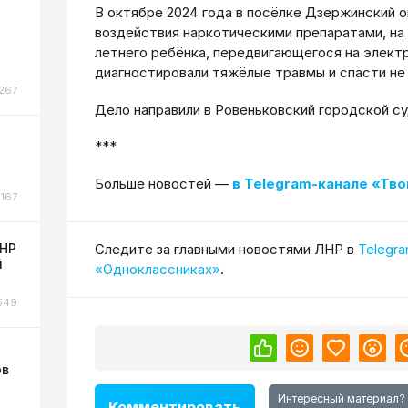
В октябре 2024 года в посёлке Дзержинский о
воздействия наркотическими препаратами, на 
летнего ребёнка, передвигающегося на элект
диагностировали тяжёлые травмы и спасти не 
267
Дело направили в Ровеньковский городской су
***
Больше новостей —
в Telegram-канале «Тво
167
ЛНР
Cледите за главными новостями ЛНР в
Telegr
й
«Одноклассниках»
.
549
ов
Интересный материал?
Комментировать