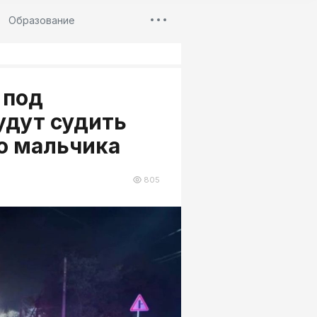
Образование
 под
удут судить
о мальчика
805