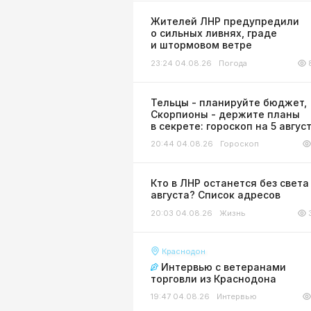
Жителей ЛНР предупредили
о сильных ливнях, граде
и штормовом ветре
23:24 04.08.26
Погода
Тельцы - планируйте бюджет,
Скорпионы - держите планы
в секрете: гороскоп на 5 авгус
20:44 04.08.26
Гороскоп
Кто в ЛНР останется без света
августа? Список адресов
20:03 04.08.26
Жизнь
Краснодон
Интервью с ветеранами
торговли из Краснодона
19:47 04.08.26
Интервью