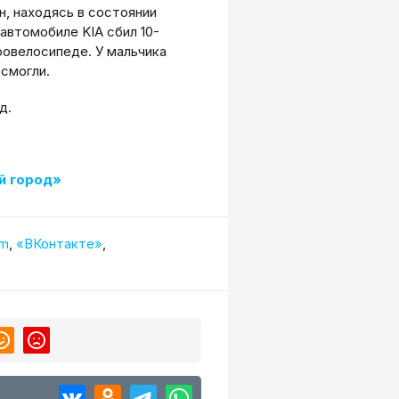
н, находясь в состоянии
автомобиле KIA сбил 10-
ровелосипеде. У мальчика
смогли.
д.
й город»
am
,
«ВКонтакте»
,