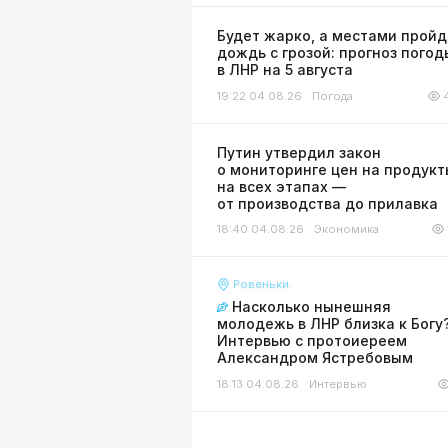
Будет жарко, а местами пройд
дождь с грозой: прогноз погод
в ЛНР на 5 августа
19:22 04.08.26
Погода
Путин утвердил закон
о мониторинге цен на продукт
на всех этапах —
от производства до прилавка
18:40 04.08.26
Экономика
Ровеньки
Насколько нынешняя
молодежь в ЛНР близка к Богу
Интервью с протоиереем
Александром Ястребовым
18:13 04.08.26
Интервью