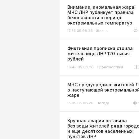
Внимание, аномальная жара!
МЧС ЛНР публикует правила
безопасности в период
экстремальных температур
17:33 05.08.26
Жизнь
Фиктивная прописка стоила
жительнице ЛНР 120 тысяч
рублей
16:42 05.08.26
Происшествия
МЧС предупредило жителей 
о наступающей экстремально
жаре
15:05 05.08.26
Погода
Крупная авария оставила
без воды жителей ряда город
и еще десятков населенных
пунктов ЛНР