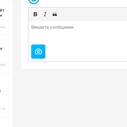
ёт
ы
448
ы
166
?
70