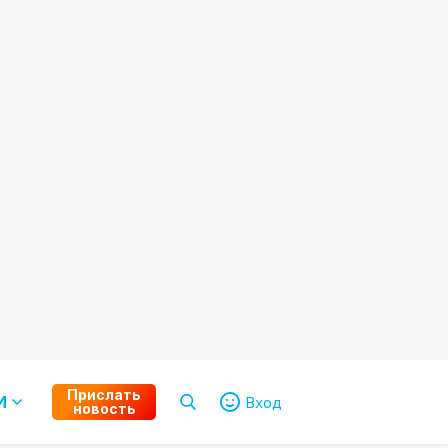
Прислать
И
Вход
новость