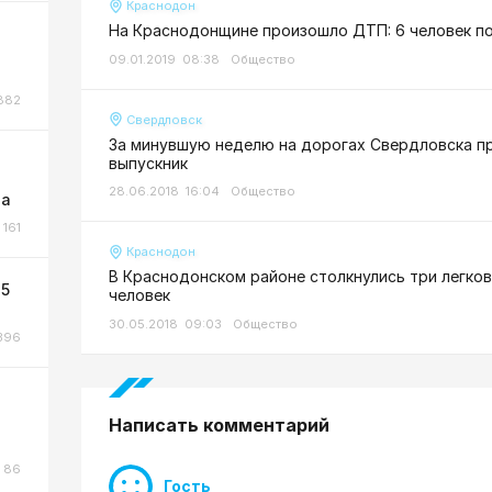
Краснодон
На Краснодонщине произошло ДТП: 6 человек п
09.01.2019 08:38
Общество
882
Свердловск
За минувшую неделю на дорогах Свердловска п
выпускник
28.06.2018 16:04
Общество
та
161
Краснодон
В Краснодонском районе столкнулись три легко
 5
человек
30.05.2018 09:03
Общество
396
Написать комментарий
86
Гость