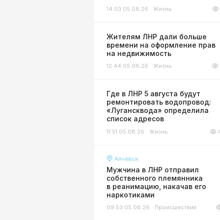
14:03 05.08.26
Жизнь
Жителям ЛНР дали больше
времени на оформление прав
на недвижимость
12:44 05.08.26
Жизнь
Где в ЛНР 5 августа будут
ремонтировать водопровод:
«Лугансквода» определила
список адресов
11:51 05.08.26
Жизнь
Алчевск
Мужчина в ЛНР отправил
собственного племянника
в реанимацию, накачав его
наркотиками
09:53 05.08.26
Происшествия