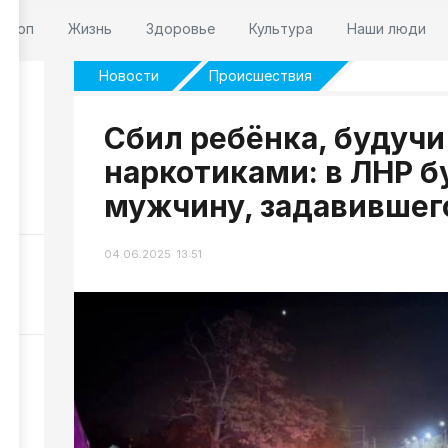
оскоп
Жизнь
Здоровье
Культура
Наши люди
Новости
Происшествия
Сбил ребёнка, будучи
наркотиками: в ЛНР б
мужчину, задавившег
137
04.06.2025 13:51
 6
310
ли
240