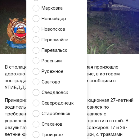
Марковка
Новоайдар
Новопсков
Первомайск
Перевальск
Ровеньки
В столице ЛНР поздно вечером 26 мая произошло
Рубежное
дорожно-транспортное происшествие, в котором
пострадали шесть человек. Об этом сообщили в
Сватово
УГИБДД.
Свердловск
Примерно в 23:20 минут на ул. Революционная 27-летний
Северодонецк
водитель Volkswagen Jetta не остановился по
требованию инспектора ГАИ, не справился с
Старобельск
управлением и влетел на большой скорости в столб. В
Стаханов
результате ДТП водитель и пять пассажиров: 17 и 26-
летние юноши и три 16-летние девушки, с травмами
Троицкое