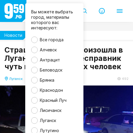
Вы можете выбрать
город, материалы
которого вас
интересуют:
Новости
Происшествия
Все города
Страшная авария произошла в
Алчевск
Луганске: пьяный бесправник
Антрацит
чуть не убил пятерых человек
Беловодск
Луганск
27.05.2025 14:47
492
Брянка
Краснодон
Красный Луч
Лисичанск
Луганск
Лутугино