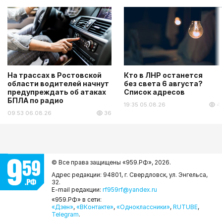
На трассах в Ростовской
Кто в ЛНР останется
области водителей начнут
без света 6 августа?
предупреждать об атаках
Список адресов
БПЛА по радио
19:35 05.08.26
4
09:53 06.08.26
36
© Все права защищены «959.РФ»,
2026.
Адрес редакции: 94801, г. Свердловск, ул. Энгельса,
32.
E-mail редакции:
rf959rf@yandex.ru
«959.РФ» в сети:
«Дзен»
,
«ВКонтакте»
,
«Одноклассники»
,
RUTUBE
,
Telegram
.