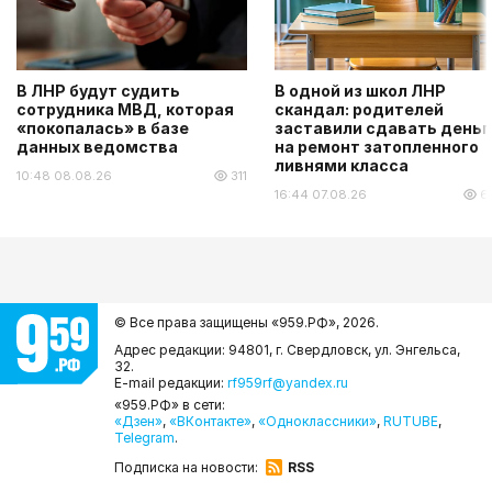
В ЛНР будут судить
В одной из школ ЛНР
сотрудника МВД, которая
скандал: родителей
«покопалась» в базе
заставили сдавать деньг
данных ведомства
на ремонт затопленного
ливнями класса
10:48 08.08.26
311
16:44 07.08.26
6
© Все права защищены «959.РФ»,
2026.
Адрес редакции: 94801, г. Свердловск, ул. Энгельса,
32.
E-mail редакции:
rf959rf@yandex.ru
«959.РФ» в сети:
«Дзен»
,
«ВКонтакте»
,
«Одноклассники»
,
RUTUBE
,
Telegram
.
Подписка на новости:
RSS