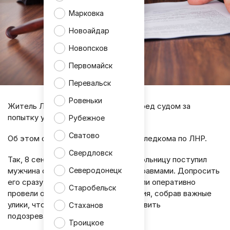
Марковка
Новоайдар
Новопсков
Первомайск
Перевальск
Ровеньки
Житель Лисичанска предстанет перед судом за
попытку убийства.
Рубежное
Сватово
Об этом сообщает пресс-служба Следкома по ЛНР.
Свердловск
Так, 8 сентября нынешнего года в больницу поступил
мужчина с серьёзными ожогами и травмами. Допросить
Северодонецк
его сразу не удалось, но следователи оперативно
Старобельск
провели осмотр места происшествия, собрав важные
улики, что позволило быстро установить
Стаханов
подозреваемого.
Троицкое