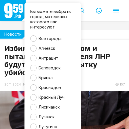
Вы можете выбрать
город, материалы
которого вас
интересуют:
Новости
Происшествия
Все города
Избил, облил бензином и
Алчевск
пытался сжечь: жителя ЛНР
Антрацит
будут судить за попытку
Беловодск
убийства
Брянка
20.11.2024 16:30
157
Краснодон
Красный Луч
Лисичанск
Луганск
Лутугино