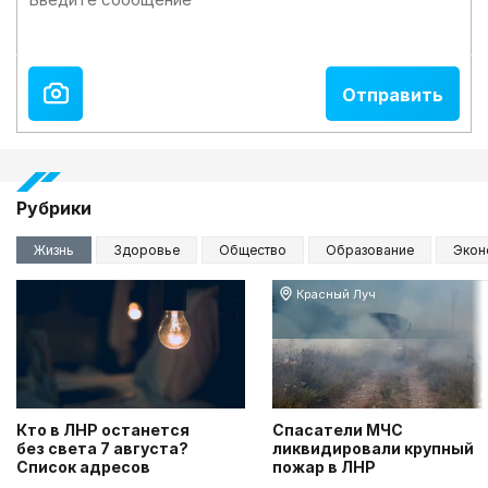
Рубрики
Жизнь
Здоровье
Общество
Образование
Экон
Красный Луч
Кто в ЛНР останется
Спасатели МЧС
без света 7 августа?
ликвидировали крупный
Список адресов
пожар в ЛНР