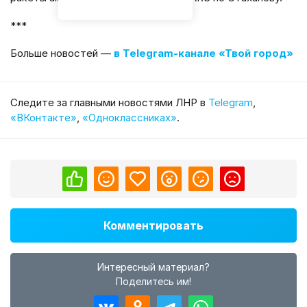
***
Больше новостей —
в Telegram-канале «Твой город»
Cледите за главными новостями ЛНР в
Telegram
,
«ВКонтакте»
,
«Одноклассниках»
.
Комментировать
Интересный материал?
Поделитесь им!