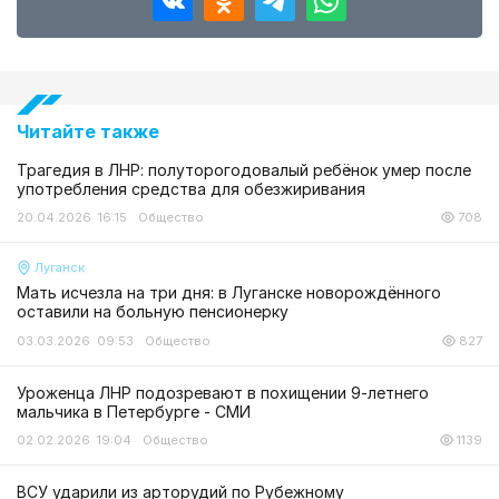
Читайте также
Трагедия в ЛНР: полуторогодовалый ребёнок умер после
употребления средства для обезжиривания
20.04.2026 16:15
Общество
708
Луганск
Мать исчезла на три дня: в Луганске новорождённого
оставили на больную пенсионерку
03.03.2026 09:53
Общество
827
Уроженца ЛНР подозревают в похищении 9-летнего
мальчика в Петербурге - СМИ
02.02.2026 19:04
Общество
1139
ВСУ ударили из арторудий по Рубежному