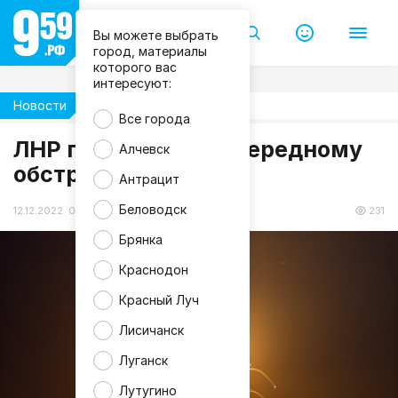
Вы можете выбрать
город, материалы
которого вас
интересуют:
Новости
Происшествия
Все города
ЛНР подверглась очередному
Алчевск
обстрелу ВСУ
Антрацит
Беловодск
12.12.2022 07:40
231
Брянка
Краснодон
Красный Луч
Лисичанск
Луганск
Лутугино