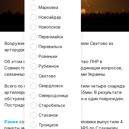
Марковка
Новоайдар
Новопсков
Первомайск
Вооруженные силы Украины обстреляли Сватово из
Перевальск
арторудия.
Ровеньки
Об этом сообщает представительство ЛНР в
Рубежное
Совместном центре контроля и координации вопросов,
связанных с военными преступлениями Украины.
Сватово
Всего по населенному пункту выпустили четыре снаряда
Свердловск
артиллерийского орудия калибром 155мм. В результате
Северодонецк
обстрела один жилой дом уничтожен и один повреждён.
Пострадавших не обнаружено.
Старобельск
Стаханов
Ранее
сообщалось, что киевские силовики выпустили 4
Троицкое
ракеты американской системы HIMARS по Стаханову.