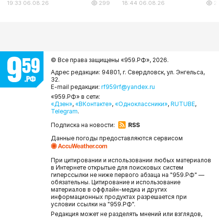
19:33 06.08.26
299
18:44 06.08.26
2
© Все права защищены «959.РФ»,
2026.
Адрес редакции: 94801, г. Свердловск, ул. Энгельса,
32.
E-mail редакции:
rf959rf@yandex.ru
«959.РФ» в сети:
«Дзен»
,
«ВКонтакте»
,
«Одноклассники»
,
RUTUBE
,
Telegram
.
Подписка на новости:
RSS
Данные погоды предоставляются сервисом
При цитировании и использовании любых материалов
в Интернете открытые для поисковых систем
гиперссылки не ниже первого абзаца на "959.РФ" —
обязательны. Цитирование и использование
материалов в оффлайн-медиа и других
информационных продуктах разрешается при
условии ссылки на "959.РФ".
Редакция может не разделять мнений или взглядов,