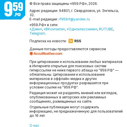
© Все права защищены «959.РФ»,
2026.
Адрес редакции: 94801, г. Свердловск, ул. Энгельса,
32.
E-mail редакции:
rf959rf@yandex.ru
«959.РФ» в сети:
«Дзен»
,
«ВКонтакте»
,
«Одноклассники»
,
RUTUBE
,
Telegram
.
Подписка на новости:
RSS
Данные погоды предоставляются сервисом
При цитировании и использовании любых материалов
в Интернете открытые для поисковых систем
гиперссылки не ниже первого абзаца на "959.РФ" —
обязательны. Цитирование и использование
материалов в оффлайн-медиа и других
информационных продуктах разрешается при
условии ссылки на "959.РФ".
Редакция может не разделять мнений или взглядов,
опубликованных в авторских или рекламных
сообщениях, размещенных на сайте.
Отдельные публикации могут содержать
информацию, не предназначенную для пользователей
до 16 лет.
О нас