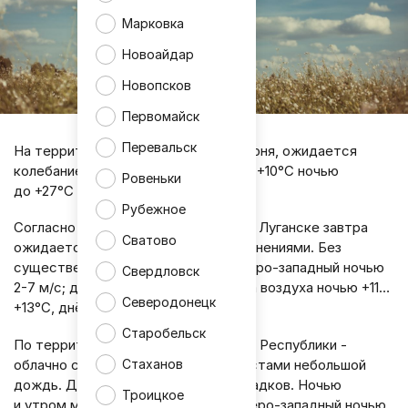
Марковка
Новоайдар
Новопсков
Первомайск
Перевальск
На территории ЛНР в субботу, 27 июня, ожидается
колебание температуры воздуха от +10°С ночью
Ровеньки
до +27°С днём.
Рубежное
Согласно информации синоптиков, в Луганске завтра
Сватово
ожидается облачная погода с прояснениями. Без
существенных осадков. Ветер северо-западный ночью
Свердловск
2-7 м/с; днём 8-13 м/с. Температура воздуха ночью +11…
Северодонецк
+13°С, днём +25…+27°С.
Старобельск
По территории Луганской Народной Республики -
Стаханов
облачно с прояснениями. Ночью местами небольшой
дождь. Днём без существенных осадков. Ночью
Троицкое
и утром местами туман. Ветер северо-западный ночью