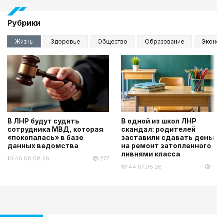
Рубрики
Жизнь
Здоровье
Общество
Образование
Экон
В ЛНР будут судить
В одной из школ ЛНР
сотрудника МВД, которая
скандал: родителей
«покопалась» в базе
заставили сдавать деньг
данных ведомства
на ремонт затопленного
ливнями класса
10:48 08.08.26
277
16:44 07.08.26
6