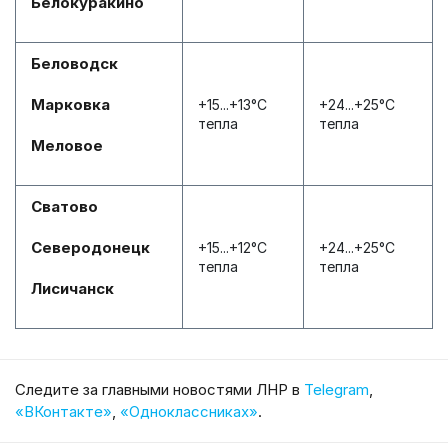
Белокуракино
Беловодск
Марковка
+15...+13°С
+24...+25°С
тепла
тепла
Меловое
Сватово
Северодонецк
+15...+12°С
+24...+25°С
тепла
тепла
Лисичанск
Cледите за главными новостями ЛНР в
Telegram
,
«ВКонтакте»
,
«Одноклассниках»
.