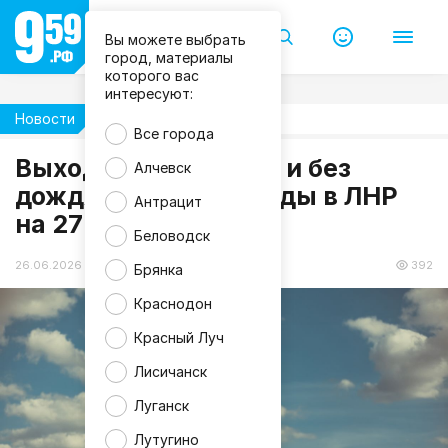
Вы можете выбрать
город, материалы
которого вас
интересуют:
Новости
Погода
Все города
m
Выходные без жары и без
Алчевск
a
дождя: прогноз погоды в ЛНР
g
Антрацит
n
на 27 июня
i
f
Беловодск
i
c
26.06.2026 19:21
392
Брянка
Краснодон
Красный Луч
Лисичанск
Луганск
Лутугино