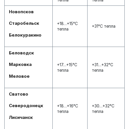
Новопсков
Старобельск
+18…+15°С
+31°С тепла
тепла
Белокуракино
Беловодск
Марковка
+17…+15°С
+31…+32°С
тепла
тепла
Меловое
Сватово
Северодонецк
+18…+16°С
+30…+32°С
тепла
тепла
Лисичанск