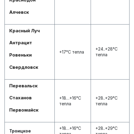
Алчевск
Красный Луч
Антрацит
+24..+28°С
+17°С тепла
тепла
Ровеньки
Свердловск
Перевальск
Стаханов
+18…+16°С
+28..+29°С
тепла
тепла
Первомайск
+18…+16°С
+28..+29°С
Троицкое
тепла
тепла