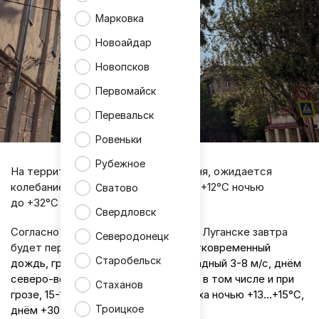
Марковка
Новоайдар
Новопсков
Первомайск
Перевальск
Ровеньки
Рубежное
На территории ЛНР в четверг, 11 июня, ожидается
колебание температуры воздуха от +12°С ночью
Сватово
до +32°С днём.
Свердловск
Согласно информации синоптиков, в Луганске завтра
Северодонецк
будет переменная облачность.
Кратковременный
Старобельск
дождь, гроза. Ветер ночью юго-западный 3-8 м/с, днём
северо-восточный 7-12 м/с, порывы, в том числе и при
Стаханов
грозе, 15-18 м/с. Температура воздуха ночью +13…+15°С,
Троицкое
днём +30…+32°С.