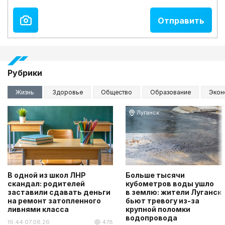
Рубрики
Жизнь
Здоровье
Общество
Образование
Экон
Луганск
В одной из школ ЛНР
Больше тысячи
скандал: родителей
кубометров воды ушло
заставили сдавать деньги
в землю: жители Луганск
на ремонт затопленного
бьют тревогу из-за
ливнями класса
крупной поломки
водопровода
16:44 07.08.26
478