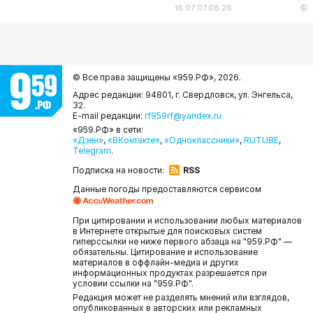
16:07 07.08.26
© Все права защищены «959.РФ»,
2026.
Адрес редакции: 94801, г. Свердловск, ул. Энгельса,
32.
E-mail редакции:
rf959rf@yandex.ru
«959.РФ» в сети:
«Дзен»
,
«ВКонтакте»
,
«Одноклассники»
,
RUTUBE
,
Telegram
.
Подписка на новости:
RSS
Данные погоды предоставляются сервисом
При цитировании и использовании любых материалов
в Интернете открытые для поисковых систем
гиперссылки не ниже первого абзаца на "959.РФ" —
обязательны. Цитирование и использование
материалов в оффлайн-медиа и других
информационных продуктах разрешается при
условии ссылки на "959.РФ".
Редакция может не разделять мнений или взглядов,
опубликованных в авторских или рекламных