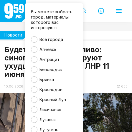
Вы можете выбрать
город, материалы
которого вас
интересуют:
Новости
Погода
Все города
Будет жарко и дождливо:
Алчевск
синоптики прогнозируют
Антрацит
ухудшение погоды в ЛНР 11
Беловодск
июня
Брянка
10.06.2026 19:31
635
Краснодон
Красный Луч
Лисичанск
Луганск
Лутугино