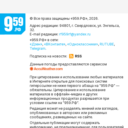
© Все права защищены «959.РФ»,
2026.
Адрес редакции: 94801, г. Свердловск, ул. Энгельса,
32.
E-mail редакции:
rf959rf@yandex.ru
«959.РФ» в сети:
«Дзен»
,
«ВКонтакте»
,
«Одноклассники»
,
RUTUBE
,
Telegram
.
Подписка на новости:
RSS
Данные погоды предоставляются сервисом
При цитировании и использовании любых материалов
в Интернете открытые для поисковых систем
гиперссылки не ниже первого абзаца на "959.РФ" —
обязательны. Цитирование и использование
материалов в оффлайн-медиа и других
информационных продуктах разрешается при
условии ссылки на "959.РФ".
Редакция может не разделять мнений или взглядов,
опубликованных в авторских или рекламных
сообщениях, размещенных на сайте.
Отдельные публикации могут содержать
информацию, не предназначенную для пользователей