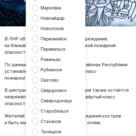
Марковка
Новоайдар
Новопсков
В ЛНР объявили экстренное предупреждение
Первомайск
на ближайшие дни из-за крайне высокой пожарной
Перевальск
опасности.
Ровеньки
По данным синоптиков, в западных районах Республики
Рубежное
установлен пятый - чрезвычайный - класс
пожароопасности.
Сватово
В центральной части региона ситуация также остаётся
Свердловск
напряжённой: там прогнозируют четвёртый класс
Северодонецк
опасности.
Старобельск
Жителей просят отказаться от разведения костров
Стаханов
и быть максимально осторожными с огнём.
Троицкое