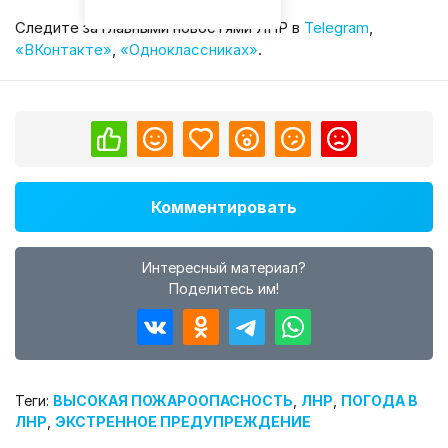
Cледите за главными новостями ЛНР в
Telegram
,
«ВКонтакте»
,
«Одноклассниках»
.
Комментировать
Интересный материал?
Поделитесь им!
Теги:
ВЫСОКАЯ ПОЖАРООПАСНОСТЬ
,
ЛНР
,
ПОГОДА В
ЛНР
,
ЭКСТРЕННОЕ ПРЕДУПРЕЖДЕНИЕ