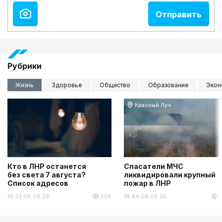
Рубрики
Жизнь
Здоровье
Общество
Образование
Экон
Красный Луч
Кто в ЛНР останется
Спасатели МЧС
без света 7 августа?
ликвидировали крупный
Список адресов
пожар в ЛНР
19:33 06.08.26
308
18:44 06.08.26
2