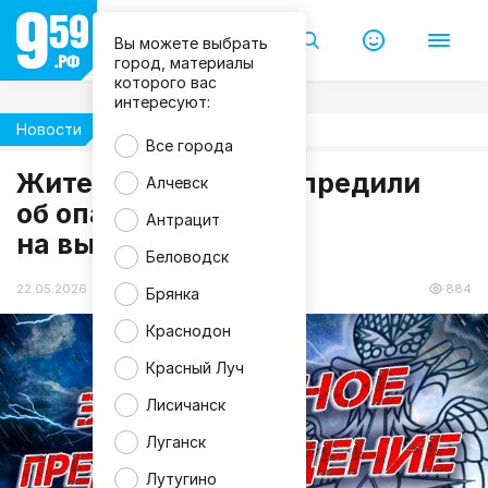
Вы можете выбрать
город, материалы
которого вас
интересуют:
Новости
Погода
Все города
Жителей ЛНР предупредили
Алчевск
об опасной погоде
М
Антрацит
Ч
на выходных
С
Л
Беловодск
Н
Р
22.05.2026 11:57
884
Брянка
Краснодон
Красный Луч
Лисичанск
Луганск
Лутугино