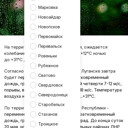
Марковка
Новоайдар
Новопсков
Первомайск
Перевальск
На территории ЛНР в четверг, 21 мая, ожидается
колебание температуры воздуха от +12°С ночью
Ровеньки
до +31°С днём.
Рубежное
Согласно информации синоптиков, в Луганске завтра
Сватово
будет п
еременная облачность. Кратковременный
дождь, гроза, град. Ветер восточной четверти 7-12 м/с,
Свердловск
порывы, в том числе и при грозе, 15-18 м/с. Температура
Северодонецк
воздуха ночью +14…+16°С, днём +29…+31°С.
Старобельск
По территории Луганской Народной Республики -
п
еременная облачность. Местами кратковременный
Стаханов
дождь, гроза, в отдельных районах град. До конца суток
Троицкое
20 мая, ночью и утром 21 мая в отдельных районах ЛНР