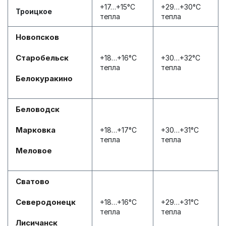
+17…+15°С
+29…+30°С
Троицкое
тепла
тепла
Новопсков
Старобельск
+18…+16°С
+30…+32°С
тепла
тепла
Белокуракино
Беловодск
Марковка
+18…+17°С
+30…+31°С
тепла
тепла
Меловое
Сватово
Северодонецк
+18…+16°С
+29…+31°С
тепла
тепла
Лисичанск