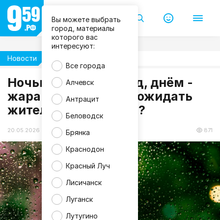
Вы можете выбрать
город, материалы
которого вас
интересуют:
Новости
Погода
Все города
m
Ночью - ливни и град, днём -
Алчевск
a
жара: какой погоды ожидать
g
Антрацит
n
жителям ЛНР 21 мая?
i
f
Беловодск
i
c
20.05.2026 19:19
871
Брянка
Краснодон
Красный Луч
Лисичанск
Луганск
Лутугино