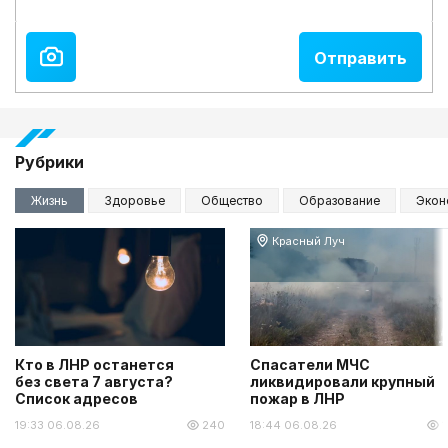
Рубрики
Жизнь
Здоровье
Общество
Образование
Экон
Красный Луч
Кто в ЛНР останется
Спасатели МЧС
без света 7 августа?
ликвидировали крупный
Список адресов
пожар в ЛНР
19:33 06.08.26
240
18:44 06.08.26
1