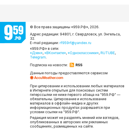
© Все права защищены «959.РФ»,
2026.
Адрес редакции: 94801, г. Свердловск, ул. Энгельса,
32.
E-mail редакции:
rf959rf@yandex.ru
«959.РФ» в сети:
«Дзен»
,
«ВКонтакте»
,
«Одноклассники»
,
RUTUBE
,
Telegram
.
Подписка на новости:
RSS
Данные погоды предоставляются сервисом
При цитировании и использовании любых материалов
в Интернете открытые для поисковых систем
гиперссылки не ниже первого абзаца на "959.РФ" —
обязательны. Цитирование и использование
материалов в оффлайн-медиа и других
информационных продуктах разрешается при
условии ссылки на "959.РФ".
Редакция может не разделять мнений или взглядов,
опубликованных в авторских или рекламных
сообщениях, размещенных на сайте.