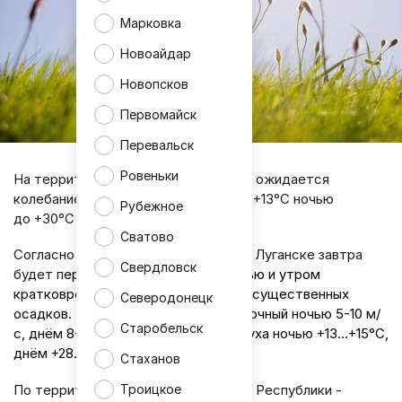
Марковка
Новоайдар
Новопсков
Первомайск
Перевальск
Ровеньки
На территории ЛНР в среду, 20 мая, ожидается
колебание температуры воздуха от +13°С ночью
Рубежное
до +30°С днём.
Сватово
Согласно информации синоптиков, в Луганске завтра
Свердловск
будет п
еременная облачность. Ночью и утром
кратковременный дождь. Днём без существенных
Северодонецк
осадков. Гроза. Ветер северо-восточный ночью 5-10 м/
Старобельск
с, днём 8-13 м/с. Температура воздуха ночью +13…+15°С,
днём +28…+30°С.
Стаханов
Троицкое
По территории Луганской Народной Республики -