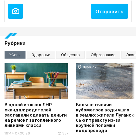
Рубрики
Жизнь
Здоровье
Общество
Образование
Экон
Луганск
В одной из школ ЛНР
Больше тысячи
скандал: родителей
кубометров воды ушло
заставили сдавать деньги
в землю: жители Луганск
на ремонт затопленного
бьют тревогу из-за
ливнями класса
крупной поломки
водопровода
16:44 07.08.26
357