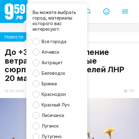
Вы можете выбрать
город, материалы
которого вас
интересуют:
Новости
Погода
Все города
До +30°, гроза и усиление
Алчевск
m
ветра: какие погодные
Антрацит
a
сюрпризы ждут жителей ЛНР
g
n
Беловодск
20 мая?
i
f
Брянка
i
c
19.05.2026 19:32
775
Краснодон
Красный Луч
Лисичанск
Луганск
Лутугино