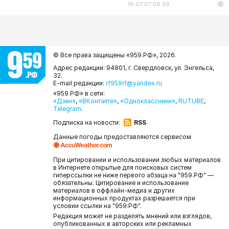
16:07 07.08.26
1
© Все права защищены «959.РФ»,
2026.
Адрес редакции: 94801, г. Свердловск, ул. Энгельса,
32.
E-mail редакции:
rf959rf@yandex.ru
«959.РФ» в сети:
«Дзен»
,
«ВКонтакте»
,
«Одноклассники»
,
RUTUBE
,
Telegram
.
Подписка на новости:
RSS
Данные погоды предоставляются сервисом
При цитировании и использовании любых материалов
в Интернете открытые для поисковых систем
гиперссылки не ниже первого абзаца на "959.РФ" —
обязательны. Цитирование и использование
материалов в оффлайн-медиа и других
информационных продуктах разрешается при
условии ссылки на "959.РФ".
Редакция может не разделять мнений или взглядов,
опубликованных в авторских или рекламных