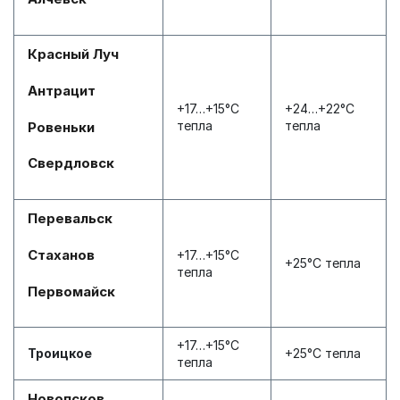
Красный Луч
Антрацит
+17…+15°С
+24…+22°С
тепла
тепла
Ровеньки
Свердловск
Перевальск
Стаханов
+17…+15°С
+25°С тепла
тепла
Первомайск
+17…+15°С
Троицкое
+25°С тепла
тепла
Новопсков