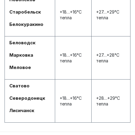
Старобельск
+18…+16°С
+27…+29°С
тепла
тепла
Белокуракино
Беловодск
Марковка
+18…+16°С
+27…+28°С
тепла
тепла
Меловое
Сватово
Северодонецк
+18…+16°С
+28…+29°С
тепла
тепла
Лисичанск