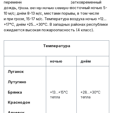
п
еременная облачность. Местами кратковременный
дождь, гроза. Ветер ночью северо-восточный ночью 5-
10 м/с; днём 8-13 м/с, местами порывы, в том числе
и при грозе, 15-17 м/с. Температура воздуха ночью +12…
+17°С, днём +25…+30°С. В западных районах республики
ожидается высокая пожароопасность (4 класс).
Температура
ночью
днём
Луганск
Лутугино
Брянка
+13…+15°С
+28…+30°С
тепла
тепла
Краснодон
Алчевск