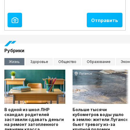
Рубрики
Жизнь
Здоровье
Общество
Образование
Экон
Луганск
В одной из школ ЛНР
Больше тысячи
скандал: родителей
кубометров воды ушло
заставили сдавать деньги
в землю: жители Луганск
на ремонт затопленного
бьют тревогу из-за
ливнями класса
крупной поломки