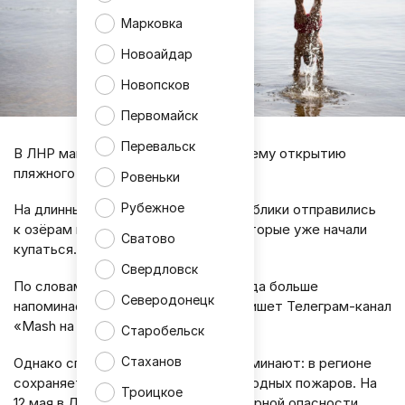
Марковка
Новоайдар
Новопсков
Первомайск
Перевальск
В ЛНР майская жара привела к раннему открытию
пляжного сезона.
Ровеньки
Рубежное
На длинных выходных жители Республики отправились
к озёрам и водохранилищам, а некоторые уже начали
Сватово
купаться.
Свердловск
По словам отдыхающих, такая погода больше
Северодонецк
напоминает лето, чем начало мая, пишет Телеграм-канал
«Mash на Донбассе».
Старобельск
Стаханов
Однако спасатели и синоптики напоминают: в регионе
сохраняется повышенный риск природных пожаров. На
Троицкое
12 мая в ЛНР объявлен 4 класс пожарной опасности.