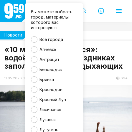
Вы можете выбрать
город, материалы
которого вас
интересуют:
Новости
Погода
Все города
m
«10 мая уже купаемся»:
Алчевск
a
водоёмы ЛНР на праздниках
g
Антрацит
n
заполнили толпы отдыхающих
i
f
Беловодск
i
c
11.05.2026 17:24
694
Брянка
Краснодон
Красный Луч
Лисичанск
Луганск
Лутугино