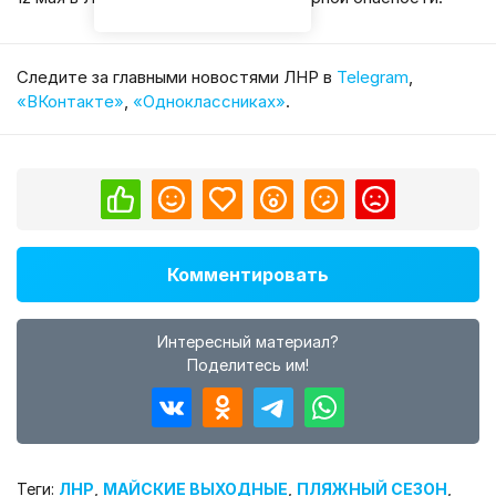
Cледите за главными новостями ЛНР в
Telegram
,
«ВКонтакте»
,
«Одноклассниках»
.
Комментировать
Интересный материал?
Поделитесь им!
Теги:
ЛНР
,
МАЙСКИЕ ВЫХОДНЫЕ
,
ПЛЯЖНЫЙ СЕЗОН
,