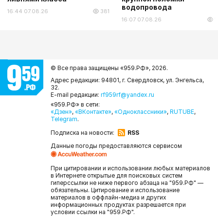
водопровода
16:44 07.08.26
381
16:07 07.08.26
1
© Все права защищены «959.РФ»,
2026.
Адрес редакции: 94801, г. Свердловск, ул. Энгельса,
32.
E-mail редакции:
rf959rf@yandex.ru
«959.РФ» в сети:
«Дзен»
,
«ВКонтакте»
,
«Одноклассники»
,
RUTUBE
,
Telegram
.
Подписка на новости:
RSS
Данные погоды предоставляются сервисом
При цитировании и использовании любых материалов
в Интернете открытые для поисковых систем
гиперссылки не ниже первого абзаца на "959.РФ" —
обязательны. Цитирование и использование
материалов в оффлайн-медиа и других
информационных продуктах разрешается при
условии ссылки на "959.РФ".