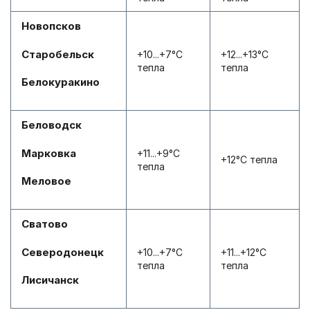
Новопсков
Старобельск
+10...+7°С
+12...+13°С
тепла
тепла
Белокуракино
Беловодск
Марковка
+11...+9°С
+12°С тепла
тепла
Меловое
Сватово
Северодонецк
+10...+7°С
+11...+12°С
тепла
тепла
Лисичанск