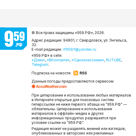
© Все права защищены «959.РФ»,
2026.
Адрес редакции: 94801, г. Свердловск, ул. Энгельса,
32.
E-mail редакции:
rf959rf@yandex.ru
«959.РФ» в сети:
«Дзен»
,
«ВКонтакте»
,
«Одноклассники»
,
RUTUBE
,
Telegram
.
Подписка на новости:
RSS
Данные погоды предоставляются сервисом
При цитировании и использовании любых материалов
в Интернете открытые для поисковых систем
гиперссылки не ниже первого абзаца на "959.РФ" —
обязательны. Цитирование и использование
материалов в оффлайн-медиа и других
информационных продуктах разрешается при
условии ссылки на "959.РФ".
Редакция может не разделять мнений или взглядов,
опубликованных в авторских или рекламных