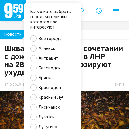
Вы можете выбрать
город, материалы
которого вас
интересуют:
Новости
Погода
Все города
Шквалистый ветер в сочетании
Алчевск
с дождём и грозами: в ЛНР
Антрацит
f
на 28 октября прогнозируют
r
e
Беловодск
ухудшение погоды
e
p
Брянка
i
k
27.10.2025 19:11
1119
Краснодон
Красный Луч
Лисичанск
Луганск
Лутугино