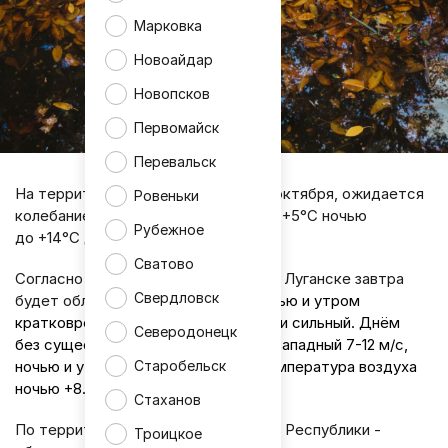
Марковка
Новоайдар
Новопсков
Первомайск
Перевальск
На территории ЛНР во вторник, 28 октября, ожидается
Ровеньки
колебание температуры воздуха от +5°С ночью
Рубежное
до +14°С днём.
Сватово
Согласно информации синоптиков, в Луганске завтра
Свердловск
будет облачно с прояснениями.
Ночью и утром
кратковременный дождь, временами сильный. Днём
Северодонецк
без существенных осадков. Ветер западный 7-12 м/с,
Старобельск
ночью и утром порывы 15-20 м/с. Температура воздуха
ночью +8…+10°С, днём +12…+14°С.
Стаханов
По территории Луганской Народной Республики -
Троицкое