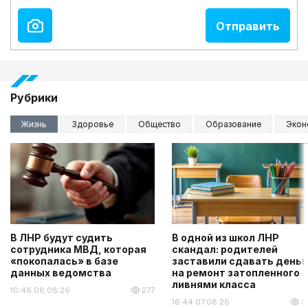
Рубрики
Жизнь
Здоровье
Общество
Образование
Экон
В ЛНР будут судить
В одной из школ ЛНР
сотрудника МВД, которая
скандал: родителей
«покопалась» в базе
заставили сдавать деньг
данных ведомства
на ремонт затопленного
ливнями класса
10:48 08.08.26
277
16:44 07.08.26
6