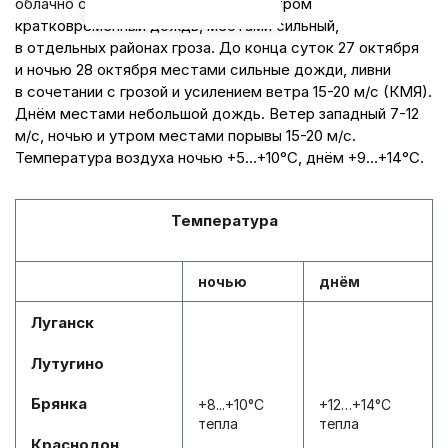
облачно с прояснениями.
Ночью и утром
кратковременный дождь, местами сильный,
в отдельных районах гроза. До конца суток 27 октября
и ночью 28 октября местами сильные дожди, ливни
в сочетании с грозой и усилением ветра 15-20 м/с (КМЯ).
Днём местами небольшой дождь. Ветер западный 7-12
м/с, ночью и утром местами порывы 15-20 м/с.
Температура воздуха ночью +5…+10°С, днём +9…+14°С.
Температура
ночью
днём
Луганск
Лутугино
Брянка
+8...+10°С
+12…+14°С
тепла
тепла
Краснодон