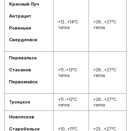
Красный Луч
Антрацит
+12...+14°С
+26…+27°С
тепла
тепла
Ровеньки
Свердловск
Перевальск
Стаханов
+11...+13°С
+26…+27°С
тепла
тепла
Первомайск
+11...+12°С
+26…+27°С
Троицкое
тепла
тепла
Новопсков
Старобельск
+10...+11°С
+25…+27°С