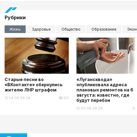
Рубрики
Жизнь
Здоровье
Общество
Образование
Экон
Старые песни во
«Лугансквода»
«ВКонтакте» обернулись
опубликовала адреса
жителю ЛНР штрафом
плановых ремонтов на 6
августа: известно, где
12:54 06.08.26
127
будут перебои
12:00 06.08.26