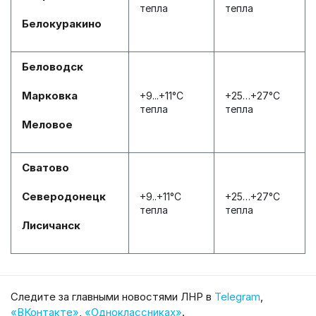
тепла
тепла
Белокуракино
Беловодск
Марковка
+9...+11°С
+25…+27°С
тепла
тепла
Меловое
Сватово
Северодонецк
+9..+11°С
+25…+27°С
тепла
тепла
Лисичанск
Cледите за главными новостями ЛНР в
Telegram
,
«ВКонтакте»
,
«Одноклассниках»
.