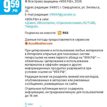
© Все права защищены «959.РФ»,
2026.
Адрес редакции: 94801, г. Свердловск, ул. Энгельса,
32.
E-mail редакции:
rf959rf@yandex.ru
«959.РФ» в сети:
«Дзен»
,
«ВКонтакте»
,
«Одноклассники»
,
RUTUBE
,
Telegram
.
Подписка на новости:
RSS
Данные погоды предоставляются сервисом
При цитировании и использовании любых материалов
в Интернете открытые для поисковых систем
гиперссылки не ниже первого абзаца на "959.РФ" —
обязательны. Цитирование и использование
материалов в оффлайн-медиа и других
информационных продуктах разрешается при
условии ссылки на "959.РФ".
Редакция может не разделять мнений или взглядов,
опубликованных в авторских или рекламных
сообщениях, размещенных на сайте.
Отдельные публикации могут содержать
информацию, не предназначенную для пользователей
до 16 лет.
О нас