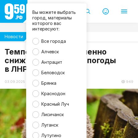
Вы можете выбрать
город, материалы
которого вас
интересуют:
Новости
Погода
Все города
Температура постепенно
Алчевск
снижается. Прогноз погоды
Антрацит
в ЛНР на 4 сентября
Беловодск
03.09.2025 19:22
949
Брянка
Краснодон
Красный Луч
Лисичанск
Луганск
Лутугино