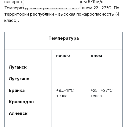
северо-восточный ночью 3-8 м/с, днем 6-11 м/с.
Температура воздуха ночью 9…14°С, днем 22…27°С. По
территории республики – высокая пожароопасность (4
класс).
Температура
ночью
днём
Луганск
Лутугино
Брянка
+9...+11°С
+25…+27°С
тепла
тепла
Краснодон
Алчевск