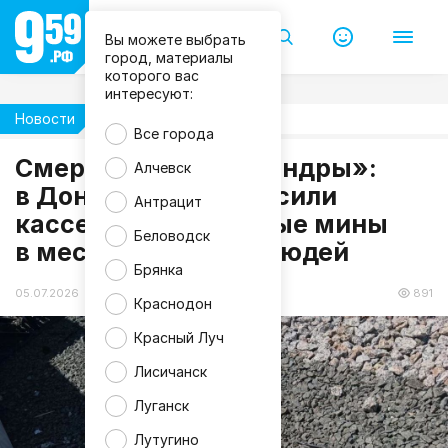
Вы можете выбрать
город, материалы
которого вас
интересуют:
Новости
Общество
Все города
Смертельные «цилиндры»:
Алчевск
в Донецке ВСУ сбросили
Антрацит
С
кассетные магнитные мины
о
ц
Беловодск
в места скопления людей
с
е
Брянка
т
и
05.07.2026 13:34
891
Краснодон
Красный Луч
Лисичанск
Луганск
Лутугино