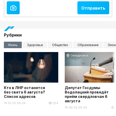
Рубрики
Жизнь
Здоровье
Общество
Образование
Экон
Свердловск
Кто в ЛНР останется
Депутат Госдумы
без света 6 августа?
Водолацкий проведёт
Список адресов
приём свердловчан 6
августа
19:35 05.08.26
254
18:46 05.08.26