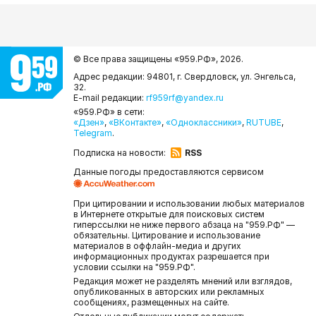
© Все права защищены «959.РФ»,
2026.
Адрес редакции: 94801, г. Свердловск, ул. Энгельса,
32.
E-mail редакции:
rf959rf@yandex.ru
«959.РФ» в сети:
«Дзен»
,
«ВКонтакте»
,
«Одноклассники»
,
RUTUBE
,
Telegram
.
Подписка на новости:
RSS
Данные погоды предоставляются сервисом
При цитировании и использовании любых материалов
в Интернете открытые для поисковых систем
гиперссылки не ниже первого абзаца на "959.РФ" —
обязательны. Цитирование и использование
материалов в оффлайн-медиа и других
информационных продуктах разрешается при
условии ссылки на "959.РФ".
Редакция может не разделять мнений или взглядов,
опубликованных в авторских или рекламных
сообщениях, размещенных на сайте.