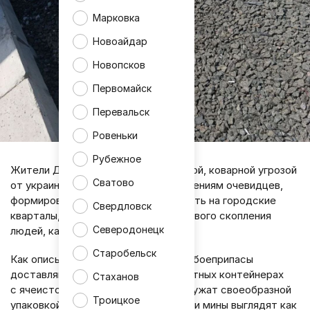
Марковка
Новоайдар
Новопсков
Первомайск
Перевальск
Ровеньки
Рубежное
Жители Донецка столкнулись с новой, коварной угрозой
Сватово
от украинских силовиков. По сообщениям очевидцев,
формирования ВСУ начали сбрасывать на городские
Свердловск
кварталы, особенно в местах массового скопления
Северодонецк
людей, кассетные магнитные мины.
Старобельск
Как описывают увиденное дончане, боеприпасы
доставляются в специальных кассетных контейнерах
Стаханов
с ячеистой структурой, которые служат своеобразной
Троицкое
упаковкой для суббоеприпасов. Сами мины выглядят как