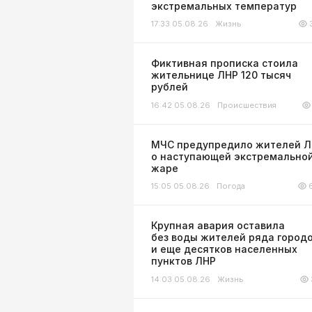
экстремальных температур
17:33 05.08.26
Жизнь
Фиктивная прописка стоила
жительнице ЛНР 120 тысяч
рублей
16:42 05.08.26
Происшествия
МЧС предупредило жителей 
о наступающей экстремально
жаре
15:05 05.08.26
Погода
Крупная авария оставила
без воды жителей ряда город
и еще десятков населенных
пунктов ЛНР
14:03 05.08.26
Жизнь