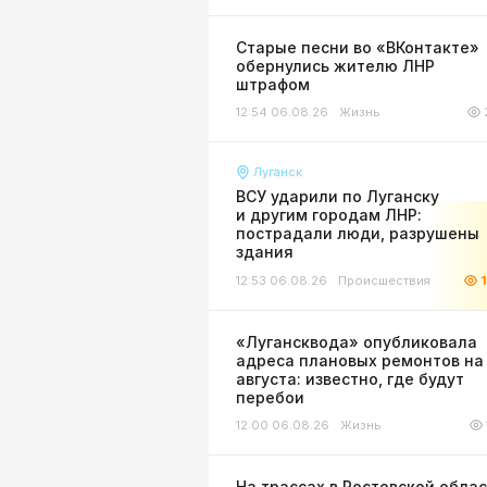
Старые песни во «ВКонтакте»
обернулись жителю ЛНР
штрафом
12:54 06.08.26
Жизнь
Луганск
ВСУ ударили по Луганску
и другим городам ЛНР:
пострадали люди, разрушены
здания
12:53 06.08.26
Происшествия
«Лугансквода» опубликовала
адреса плановых ремонтов на
августа: известно, где будут
перебои
12:00 06.08.26
Жизнь
На трассах в Ростовской обла