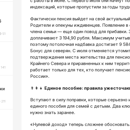
с работы в июне. С первого июля они начнут п
индексаций, которые пропустили за годы труд
Фактически пенсия выйдет на свой актуальный
6
Родители и опекуны иждивенцев. Появление в
члена семьи — еще один повод для прибавки.
51
доплачивают 3 194,90 рубля. Максимум учиты
поэтому потолочная надбавка достигает 9 584
Бонус для северян. С июля отменяется утоми
подтверждения места жительства для пенсио
Крайнего Севера и приравненных к ним террит
141
работает только для тех, кто получает пенси
России».
👨‍👩‍👧
Единое пособие: правила ужесточают
ки
Вступают в силу поправки, которые серьезно 
211
единого пособия для семей с детьми. Два кл
нужно знать заранее.
«Нулевой доход» теперь сложнее обосновать