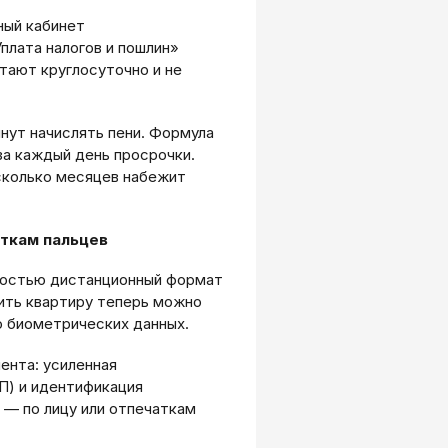
ный кабинет
плата налогов и пошлин»
тают круглосуточно и не
чнут начислять пени. Формула
за каждый день просрочки.
сколько месяцев набежит
аткам пальцев
лностью дистанционный формат
рить квартиру теперь можно
о биометрических данных.
ента: усиленная
П) и идентификация
— по лицу или отпечаткам