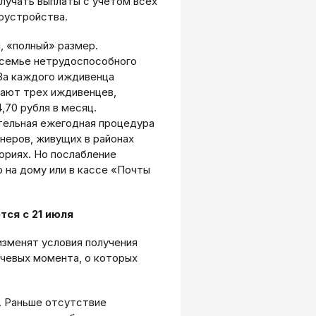
олучать выплаты с учетом всех
оустройства.
, «полный» размер.
 семье нетрудоспособного
 За каждого иждивенца
вают трех иждивенцев,
,70 рубля в месяц.
тельная ежегодная процедура
неров, живущих в районах
ориях. Но послабление
ю на дому или в кассе «Почты
ся с 21 июля
изменят условия получения
ючевых момента, о которых
. Раньше отсутствие