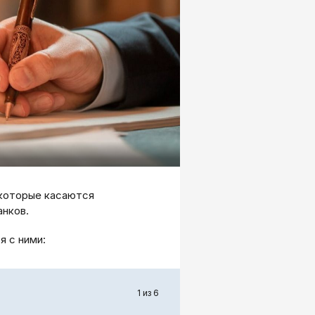
, которые касаются
анков.
 с ними:
1 из 6