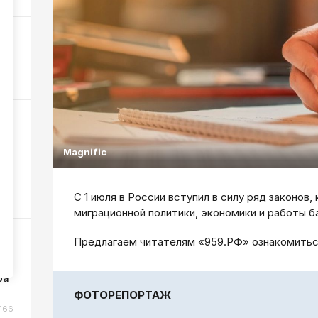
о
45
-
Magnific
70
С 1 июля в России вступил в силу ряд законов
миграционной политики, экономики и работы б
Предлагаем читателям «959.РФ» ознакомиться
ин
ра
ФОТОРЕПОРТАЖ
166