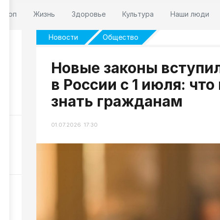
оскоп
Жизнь
Здоровье
Культура
Наши люди
Новости
Общество
Новые законы вступил
или
в России с 1 июля: чт
знать гражданам
14
01.07.2026 17:30
а
19
ну
25