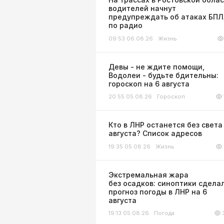
водителей начнут
предупреждать об атаках БП
по радио
09:53 06.08.26
Жизнь
Девы - не ждите помощи,
Водолеи - будьте бдительны:
гороскоп на 6 августа
20:55 05.08.26
Гороскоп
Кто в ЛНР останется без света
августа? Список адресов
19:35 05.08.26
Жизнь
Экстремальная жара
без осадков: синоптики сдела
прогноз погоды в ЛНР на 6
августа
19:13 05.08.26
Погода