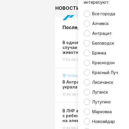
интересуют:
НОВОСТИ
В мире
Гор
Все города
Алчевск
Последние новости
Антрацит
В одном из районов ЛНР выяв
Беловодск
случаи бешенства у домашних
животных
Брянка
17:52 06.08.26
Здоровье
Краснодон
Красный Луч
Антрацит
В Антраците пожилая женщин
Лисичанск
украла у подростка телефон
Луганск
17:44 06.08.26
Общество
Лутугино
В ЛНР автомобиль сбил женщи
Марковка
с ребенком
на электровелосипеде
Новоайдар
17:33 06.08.26
Происшествия