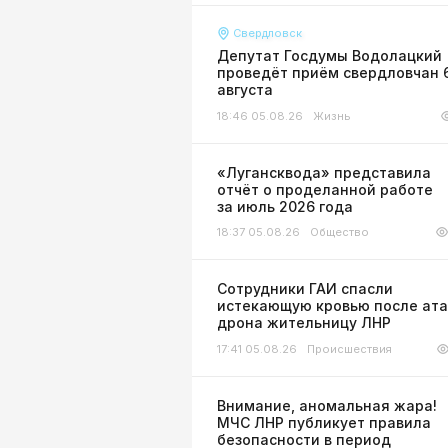
Свердловск
Депутат Госдумы Водолацкий
проведёт приём свердловчан 
августа
18:46 05.08.26
Жизнь
«Лугансквода» представила
отчёт о проделанной работе
за июль 2026 года
18:37 05.08.26
Общество
Сотрудники ГАИ спасли
истекающую кровью после ата
дрона жительницу ЛНР
17:41 05.08.26
Происшествия
Внимание, аномальная жара!
МЧС ЛНР публикует правила
безопасности в период