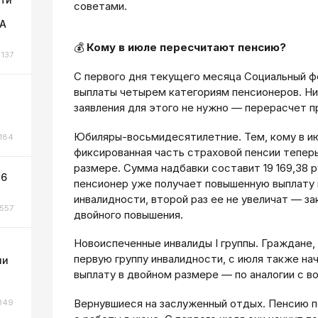
советами.
ЛА
💰
Кому в июле пересчитают пенсию?
137
С первого дня текущего месяца Социальный ф
выплаты четырем категориям пенсионеров. Ни
заявления для этого не нужно — перерасчет п
Юбиляры-восьмидесятилетние. Тем, кому в ию
184
фиксированная часть страховой пенсии тепер
размере. Сумма надбавки составит 19 169,38 р
 6
пенсионер уже получает повышенную выплату 
инвалидности, второй раз ее не увеличат — з
557
двойного повышения.
Новоиспеченные инвалиды I группы. Граждане,
первую группу инвалидности, с июля также на
ли
выплату в двойном размере — по аналогии с 
Вернувшиеся на заслуженный отдых. Пенсию п
349