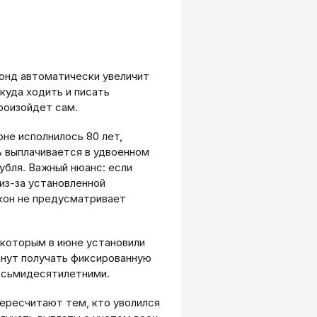
онд автоматически увеличит
куда ходить и писать
роизойдет сам.
не исполнилось 80 лет,
ь выплачивается в удвоенном
убля. Важный нюанс: если
из-за установленной
акон не предусматривает
 которым в июне установили
чнут получать фиксированную
восьмидесятилетними.
ересчитают тем, кто уволился