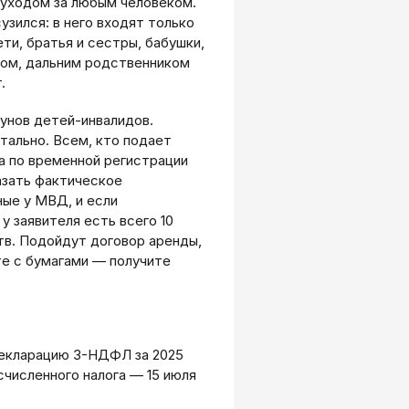
 уходом за любым человеком.
узился: в него входят только
ти, братья и сестры, бабушки,
дом, дальним родственником
.
унов детей-инвалидов.
ально. Всем, кто подает
(а по временной регистрации
азать фактическое
ные у МВД, и если
у заявителя есть всего 10
тв. Подойдут договор аренды,
те с бумагами — получите
декларацию 3-НДФЛ за 2025
исчисленного налога — 15 июля