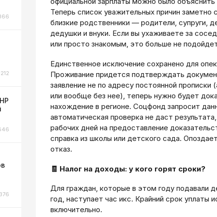
официальной зарплаты можно было объяснить
Теперь список уважительных причин заметно с
366
близкие родственники — родители, супруги, де
дедушки и внуки. Если вы ухаживаете за сосе
или просто знакомым, это больше не подойдет
Единственное исключение сохранено для опек
212
Проживание придется подтверждать документ
заявление не по адресу постоянной прописки 
или вообще без нее), теперь нужно будет док
ЛНР
нахождение в регионе. Соцфонд запросит дан
й
автоматическая проверка не даст результата, 
рабочих дней на предоставление доказательс
646
справка из школы или детского сада. Опоздае
отказ.
ов
🧾 Налог на доходы: у кого горят сроки?
Для граждан, которые в этом году подавали 
376
год, наступает час икс. Крайний срок уплаты 
включительно.