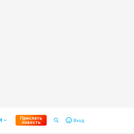
Прислать
И
Вход
новость