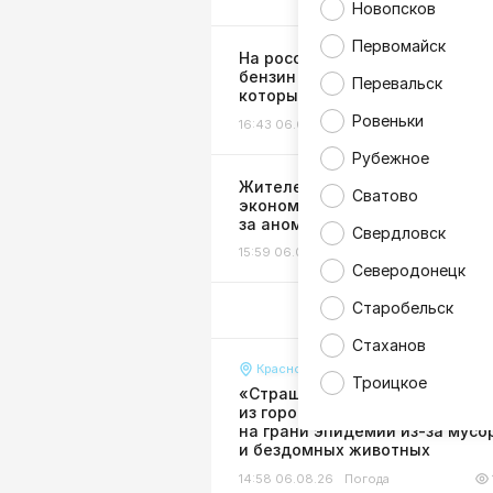
Новопсков
Первомайск
На российских АЗС появится
бензин более низкого класса,
Перевальск
который грозит поломкой авт
Ровеньки
16:43 06.08.26
Жизнь
Рубежное
Жителей ЛНР попросили
Сватово
экономить электроэнергию из
за аномальной жары
Свердловск
15:59 06.08.26
Погода
Северодонецк
Старобельск
Стаханов
Краснодон
Троицкое
«Страшно выйти на улицу»: од
из городов ЛНР находится
на грани эпидемии из-за мусо
и бездомных животных
14:58 06.08.26
Погода