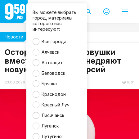
Вы можете выбрать
город, материалы
которого вас
интересуют:
Новости
Общество
Все города
M
Осторожно, мины-ловушки
Алчевск
a
вместо денег: ВСУ внедряют
g
Антрацит
n
новую тактику диверсий
i
f
Беловодск
i
c
23.06.2026 18:47
1061
Брянка
Краснодон
Красный Луч
Лисичанск
Луганск
Лутугино