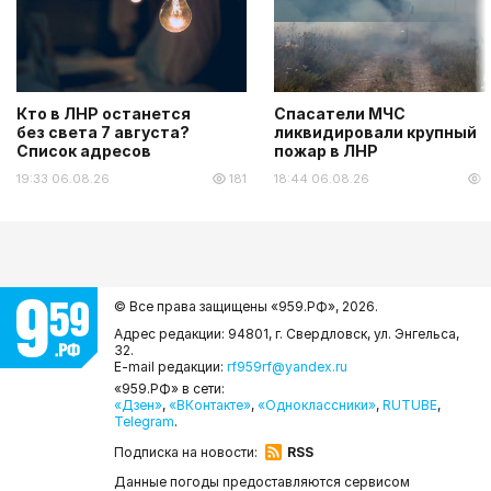
Кто в ЛНР останется
Спасатели МЧС
без света 7 августа?
ликвидировали крупный
Список адресов
пожар в ЛНР
19:33 06.08.26
181
18:44 06.08.26
1
© Все права защищены «959.РФ»,
2026.
Адрес редакции: 94801, г. Свердловск, ул. Энгельса,
32.
E-mail редакции:
rf959rf@yandex.ru
«959.РФ» в сети:
«Дзен»
,
«ВКонтакте»
,
«Одноклассники»
,
RUTUBE
,
Telegram
.
Подписка на новости:
RSS
Данные погоды предоставляются сервисом