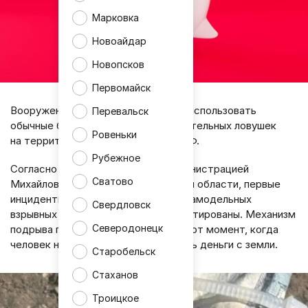
Марковка
Новоайдар
Новопсков
Первомайск
Вооруженные силы Украины начали использовать
Перевальск
обычные банкноты в качестве смертельных ловушек
Ровеньки
на территориях новых субъектов РФ.
Рубежное
Согласно данным, озвученным администрацией
Сватово
Михайловского района Запорожской области, первые
инциденты с обнаружением таких самодельных
Свердловск
взрывных устройств уже задокументированы. Механизм
Северодонецк
подрыва приводится в действие в тот момент, когда
человек наклоняется, чтобы поднять деньги с земли.
Старобельск
Стаханов
Троицкое